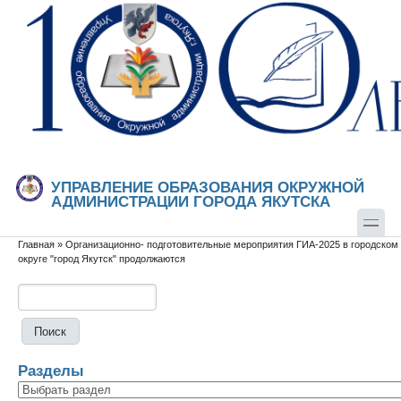
Перейти к основному содержанию
Skip to search
УПРАВЛЕНИЕ ОБРАЗОВАНИЯ ОКРУЖНОЙ
АДМИНИСТРАЦИИ ГОРОДА ЯКУТСКА
Главная
»
Организационно- подготовительные мероприятия ГИА-2025 в городском
Вы здесь
округе "город Якутск" продолжаются
Поиск
Форма поиска
Разделы