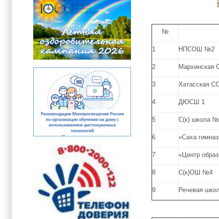
№
1
НПСОШ №2
2
Мархинская
3
Хатасская 
4
ДЮСШ 1
5
С(к) школа 
6
«Саха гимназ
7
«Центр обра
8
С(к)ОШ №4
9
Речевая шко