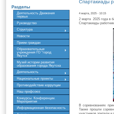
Спартакиады р
Разделы
Деятельность Движения
4 марта, 2025 - 10:15
первых
2 марта 2025 года в 
Руководство
Спартакиады работник
Структура
Новости
Прием граждан
Образовательные
учреждения ГО "город
Якутск"
Музей истории развития
образования города Якутска
Деятельность
Национальные проекты
Противодействие коррупции
Наш профсоюз
Конкурсы. Конференции.
Мероприятия
В соревнованиях при
Информационная безопасность
Также прошли соревн
участников зрители и