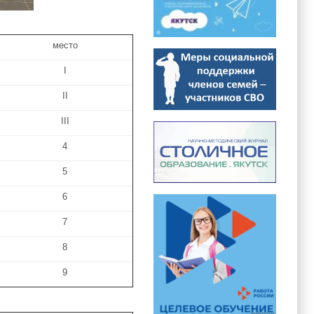
место
I
II
III
4
5
6
7
8
9