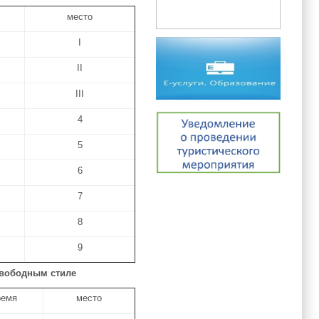
место
I
II
III
4
5
6
7
8
9
свободным стиле
ремя
место