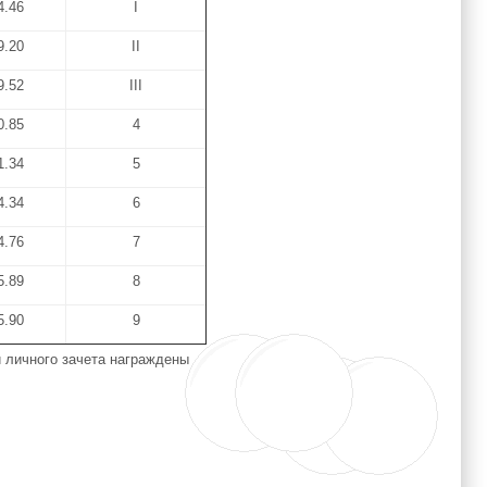
4.46
I
9.20
II
9.52
III
0.85
4
1.34
5
4.34
6
4.76
7
5.89
8
5.90
9
 личного зачета награждены