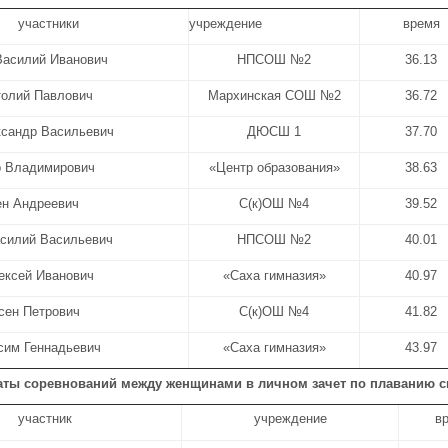
участники
учреждение
время
Василий Иванович
НПСОШ №2
36.13
толий Павлович
Мархинская СОШ №2
36.72
ксандр Васильевич
ДЮСШ 1
37.70
р Владимирович
«Центр образования»
38.63
ен Андреевич
С(к)ОШ №4
39.52
асилий Васильевич
НПСОШ №2
40.01
ексей Иванович
«Саха гимназия»
40.97
сен Петрович
С(к)ОШ №4
41.82
сим Геннадьевич
«Саха гимназия»
43.97
аты соревнований между женщинами в личном зачет по плаванию 
участник
учреждение
в