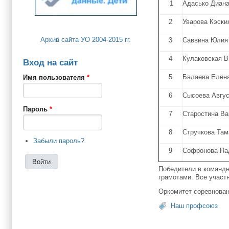
1
Адасько Диан
2
Уварова Кэски
Архив сайта УО 2004-2015 гг.
3
Саввина Юлия
4
Кулаковская В
Вход на сайт
5
Балаева Елен
Имя пользователя
*
6
Сысоева Авгу
Пароль
*
7
Старостина В
8
Стручкова Там
Забыли пароль?
9
Софронова На
Победители в команд
грамотами. Все участ
Оркомитет соревнова
Наш профсоюз