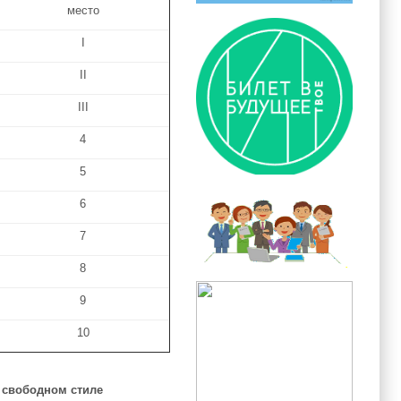
место
I
II
III
4
5
6
7
8
9
10
 свободном стиле