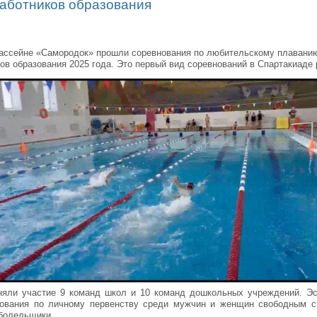
аботников образования
бассейне «Самородок» прошли соревнования по любительскому плавани
ов образования 2025 года. Это первый вид соревнований в Спартакиаде 
няли участие 9 команд школ и 10 команд дошкольных учреждений. Эс
ования по личному первенству среди мужчин и женщин свободным с
 болельщики.