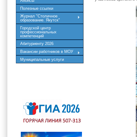
Анонсы
Полезные ссылки
Журнал "Столичное
образование. Якутск"
Городской центр
профессиональных
компетенций
Абитуриенту 2026
Вакансии работников в МОУ
Муниципальные услуги