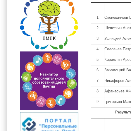
1
Оконешников 
2
Шепеткин Ана
3
Ушницкий Але
4
Соловьев Пет
5
Кириллин Арс
6
Заболоцкий В
7
Никифоров Ал
8
Афанасьев Ай
9
Григорьев Мак
Результ