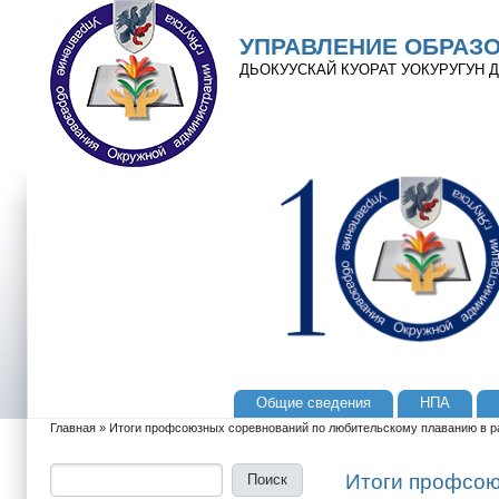
Перейти к основному содержанию
Skip to search
УПРАВЛЕНИЕ ОБРАЗ
ДЬОКУУСКАЙ КУОРАТ УОКУРУГУН
Общие сведения
НПА
Главное меню
Главная
»
Итоги профсоюзных соревнований по любительскому плаванию в р
Вы здесь
Поиск
Форма поиска
Итоги профсою