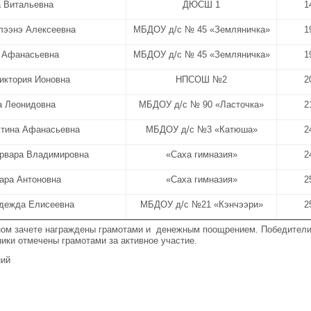
а Витальевна
ДЮСШ 1
1
лээнэ Алексеевна
МБДОУ д/с № 45 «Земляничка»
1
 Афанасьевна
МБДОУ д/с № 45 «Земляничка»
1
иктория Ионовна
НПСОШ №2
2
а Леонидовна
МБДОУ д/с № 90 «Ласточка»
2
стина Афанасьевна
МБДОУ д/с №3 «Катюша»
2
арвара Владимировна
«Саха гимназия»
2
ара Антоновна
«Саха гимназия»
2
дежда Елисеевна
МБДОУ д/с №21 «Кэнчээри»
2
ном зачете награждены грамотами и денежным поощрением. Победители
ники отмечены грамотами за активное участие.
ний