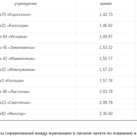
учреждение
время
70 «Кэрэчээнэ»
1.42.73
21 «Кэнчээри»
1.46.82
 84 «Искорка»
1.49.97
 45 «Земляничка»
1.53.22
 42 «Мамонтенок»
1.55.77
№22 «Жемчужинка»
1.57.23
№3 «Катюша»
1.57.74
 90 «Ласточка»
2.03.78
13 «Светлячок»
2.08.79
№82 «Мичээр»
2.35.60
ты соревнований между мужчинами в личном зачете по плаванию в