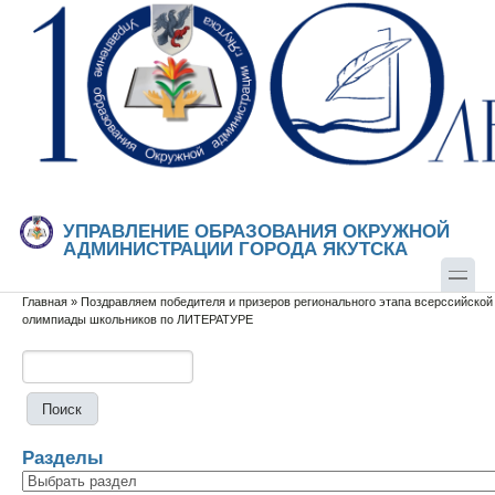
Перейти к основному содержанию
Skip to search
УПРАВЛЕНИЕ ОБРАЗОВАНИЯ ОКРУЖНОЙ
АДМИНИСТРАЦИИ ГОРОДА ЯКУТСКА
Главная
»
Поздравляем победителя и призеров регионального этапа всерссийской
Вы здесь
олимпиады школьников по ЛИТЕРАТУРЕ
Поиск
Форма поиска
Разделы