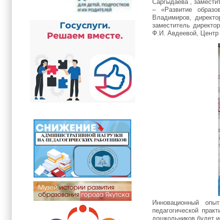
Саргыдаева
, замест
– «Развитие образо
Владимиров
, директ
заместитель директо
Ф.И. Авдеевой, Центр
Инновационный опыт
педагогической практ
дошкольников будет и