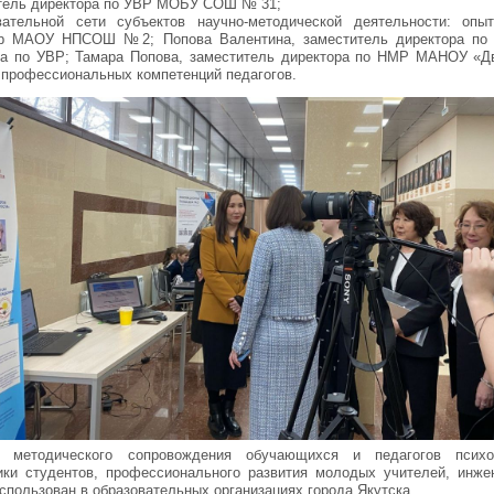
итель директора по УВР МОБУ СОШ № 31;
вательной сети субъектов научно-методической деятельности: оп
ор МАОУ НПСОШ №2; Попова Валентина, заместитель директора по
ра по УВР; Тамара
Попова
, заместитель директора по НМР МАНОУ «Дв
 профессиональных компетенций педагогов.
 методического сопровождения обучающихся и педагогов психоло
ики студентов, профессионального развития молодых учителей, инжен
спользован в образовательных организациях города Якутска.