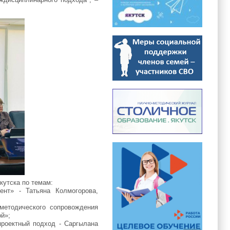
кутска по темам:
ент» - Татьяна К
олмогорова
,
методического сопровождения
ой»;
проектный подход - Саргылана