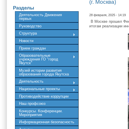
(г. Москва)
Разделы
Деятельность Движения
28 февраля, 2025 - 14:19
первых
В Москве прошел Фес
Руководство
итогам реализации ин
Структура
Новости
Прием граждан
Образовательные
учреждения ГО "город
Якутск"
Музей истории развития
образования города Якутска
Деятельность
Национальные проекты
Противодействие коррупции
Наш профсоюз
Конкурсы. Конференции.
Мероприятия
Информационная безопасность