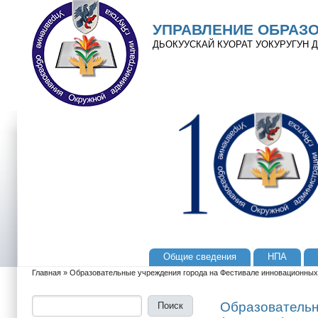
Перейти к основному содержанию
Skip to search
УПРАВЛЕНИЕ ОБРАЗ
ДЬОКУУСКАЙ КУОРАТ УОКУРУГУН
Общие сведения
НПА
Главное меню
Главная
»
Образовательные учреждения города на Фестивале инновационных 
Вы здесь
Поиск
Форма поиска
Образовательн