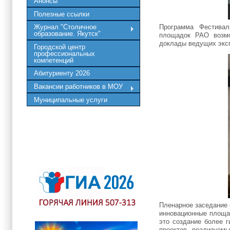
Анонсы
Полезные ссылки
Программа Фестивал
Журнал "Столичное
образование. Якутск"
площадок РАО возмо
доклады ведущих экс
Городской центр
профессиональных
компетенций
Абитуриенту 2026
Вакансии работников в МОУ
Муниципальные услуги
Пленарное заседание 
инновационные площа
это создание более 
проектов, реализуем