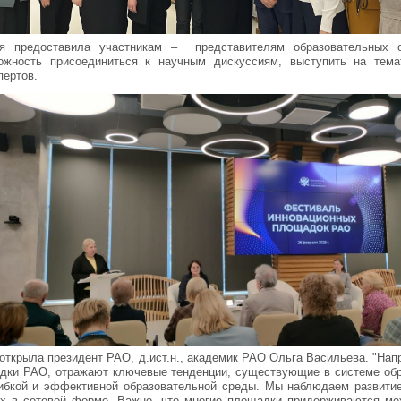
я предоставила участникам – представителям образовательных о
жность присоединиться к научным дискуссиям, выступить на тема
пертов.
открыла президент РАО, д.ист.н., академик РАО Ольга Васильева. "Нап
дки РАО, отражают ключевые тенденции, существующие в системе обр
гибкой и эффективной образовательной среды. Мы наблюдаем развити
ых в сетевой форме. Важно, что многие площадки придерживаются ме