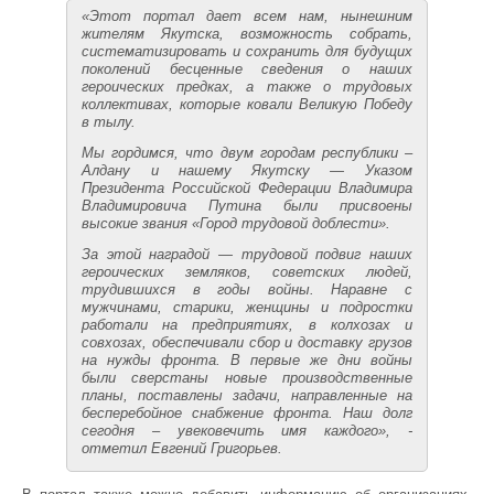
«Этот портал дает всем нам, нынешним
жителям Якутска, возможность собрать,
систематизировать и сохранить для будущих
поколений бесценные сведения о наших
героических предках, а также о трудовых
коллективах, которые ковали Великую Победу
в тылу.
Мы гордимся, что двум городам республики –
Алдану и нашему Якутску — Указом
Президента Российской Федерации Владимира
Владимировича Путина были присвоены
высокие звания «Город трудовой доблести».
За этой наградой — трудовой подвиг наших
героических земляков, советских людей,
трудившихся в годы войны. Наравне с
мужчинами, старики, женщины и подростки
работали на предприятиях, в колхозах и
совхозах, обеспечивали сбор и доставку грузов
на нужды фронта. В первые же дни войны
были сверстаны новые производственные
планы, поставлены задачи, направленные на
бесперебойное снабжение фронта. Наш долг
сегодня – увековечить имя каждого», -
отметил Евгений Григорьев.