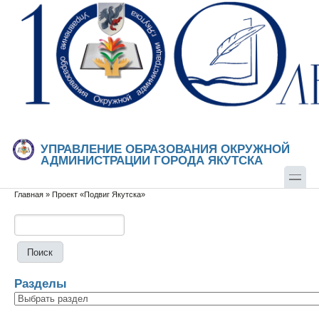
Перейти к основному содержанию
Skip to search
УПРАВЛЕНИЕ ОБРАЗОВАНИЯ ОКРУЖНОЙ
АДМИНИСТРАЦИИ ГОРОДА ЯКУТСКА
Главная
»
Проект «Подвиг Якутска»
Вы здесь
Поиск
Форма поиска
Разделы