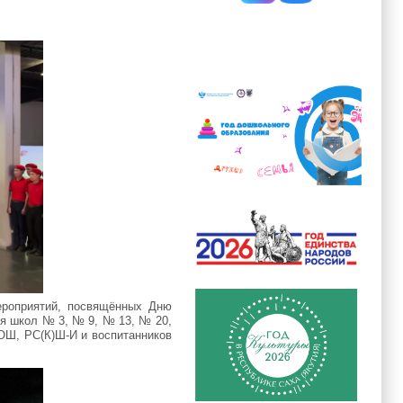
ероприятий, посвящённых Дню
я школ № 3, № 9, № 13, № 20,
ОШ, РС(К)Ш-И и воспитанников