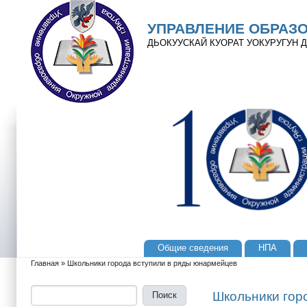
Перейти к основному содержанию
Skip to search
УПРАВЛЕНИЕ ОБРАЗ
ДЬОКУУСКАЙ КУОРАТ УОКУРУГУН
Общие сведения
НПА
Главное меню
Главная
»
Школьники города вступили в ряды юнармейцев
Вы здесь
Поиск
Форма поиска
Школьники гор