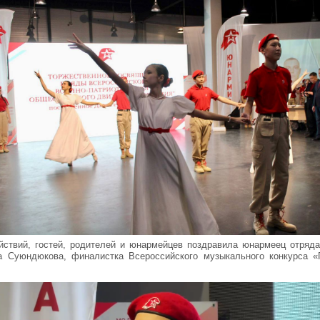
йствий, гостей, родителей и юнармейцев поздравила юнармеец отр
а Суюндюкова, финалистка Всероссийского музыкального конкурса «