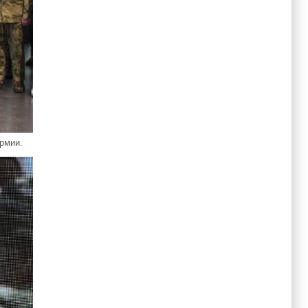
рмии.