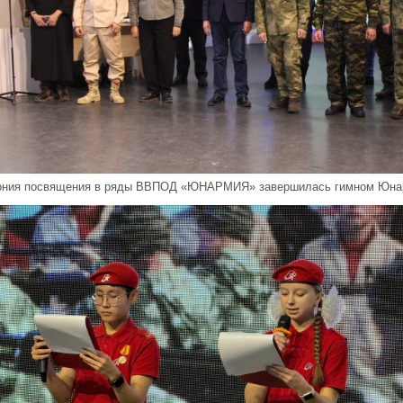
мония посвящения в ряды ВВПОД «ЮНАРМИЯ» завершилась гимном Юна