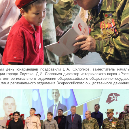
ый день юнармейцев поздравили Е.А. Охлопков, заместитель началь
ии города Якутска, Д.И. Соловьев директор исторического парка «Росс
ателя регионального отделения общероссийского общественно-государ
штаба регионального отделения Всероссийского общественного движен