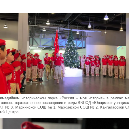
имедийном историческом парке «Россия – моя история» в рамках м
стоялось торжественное посвящение в ряды ВВПОД «Юнармия» учащихс
ГКГ № 8, Мархинской СОШ № 1, Мархинской СОШ № 2, Кангаласской С
го) Центра.