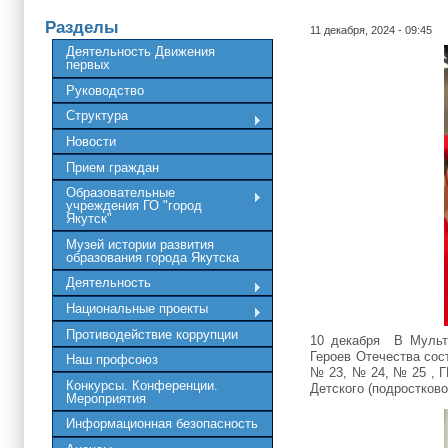
Разделы
11 декабря, 2024 - 09:45
Деятельность Движения
первых
Руководство
Структура
Новости
Прием граждан
Образовательные
учреждения ГО "город
Якутск"
Музей истории развития
образования города Якутска
Деятельность
Национальные проекты
Противодействие коррупции
10 декабря В Мульт
Героев Отечества со
Наш профсоюз
№ 23, № 24, № 25 , 
Конкурсы. Конференции.
Детского (подростково
Мероприятия
Информационная безопасность