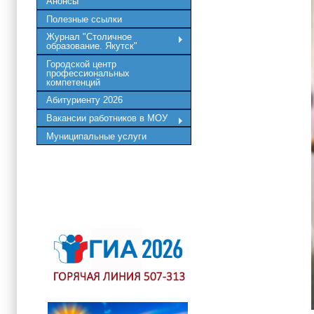
Анонсы
Полезные ссылки
Журнал "Столичное
образование. Якутск"
Городской центр
профессиональных
компетенций
Абитуриенту 2026
Вакансии работников в МОУ
Муниципальные услуги