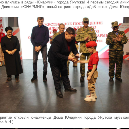
но влились в ряды «Юнармии» города Якутска! И первым сегодня лич
к Движения «ЮНАРМИЯ», юный патриот отряда «Доблесть» Дома Юнар
приятие открыли юнармейцы Дома Юнармии города Якутска музыка
ва А.Н.).