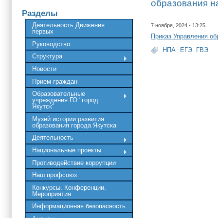
образования на
Разделы
Деятельность Движения
7 ноября, 2024 - 13:25
первых
Приказ Управления обр
Руководство
НПА
ЕГЭ. ГВЭ
Структура
Новости
Прием граждан
Образовательные
учреждения ГО "город
Якутск"
Музей истории развития
образования города Якутска
Деятельность
Национальные проекты
Противодействие коррупции
Наш профсоюз
Конкурсы. Конференции.
Мероприятия
Информационная безопасность