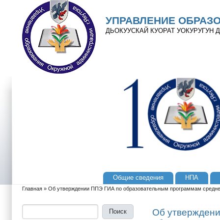
Перейти к основному содержанию
Skip to search
УПРАВЛЕНИЕ ОБРАЗ
ДЬОКУУСКАЙ КУОРАТ УОКУРУГУН
Общие сведения
НПА
Главное меню
Главная
»
Об утверждении ППЭ ГИА по образовательным программам среднего 
Вы здесь
Поиск
Форма поиска
Об утверждени