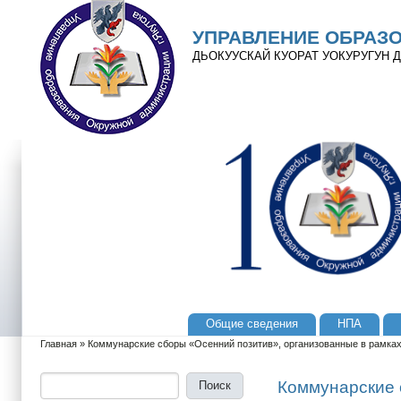
Перейти к основному содержанию
Skip to search
УПРАВЛЕНИЕ ОБРАЗ
ДЬОКУУСКАЙ КУОРАТ УОКУРУГУН
Общие сведения
НПА
Главное меню
Главная
»
Коммунарские сборы «Осенний позитив», организованные в рамках
Вы здесь
Поиск
Форма поиска
Коммунарские 