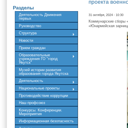
проекта военн
Разделы
Деятельность Движения
31 октября, 2024 - 10:30
первых
Коммунарские сборы «
Руководство
«Юнармейская зарница
Структура
Новости
Прием граждан
Образовательные
учреждения ГО "город
Якутск"
Музей истории развития
образования города Якутска
Деятельность
Национальные проекты
Противодействие коррупции
Наш профсоюз
Конкурсы. Конференции.
Мероприятия
Информационная безопасность