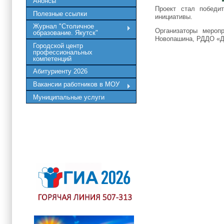
Анонсы
Проект стал победи
Полезные ссылки
инициативы.
Журнал "Столичное
Организаторы мероп
образование. Якутск"
Новопашина, РДДО «Д
Городской центр
профессиональных
компетенций
Абитуриенту 2026
Вакансии работников в МОУ
Муниципальные услуги