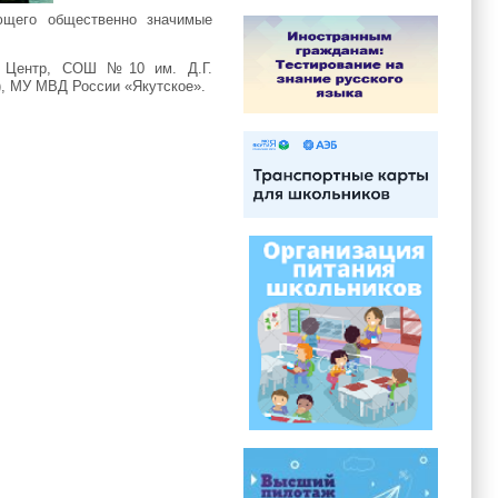
ающего общественно значимые
ый) Центр, СОШ №10 им. Д.Г.
, МУ МВД России «Якутское».