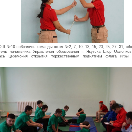
Ш №10 собрались команды школ №2, 7, 10, 13, 15, 20, 25, 27, 31, с
тель начальника Управления образования г. Якутска Егор Охлопко
сь церемония открытия торжественным поднятием флага игры,