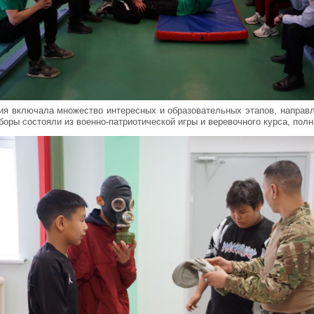
я включала множество интересных и образовательных этапов, направл
боры состояли из военно-патриотической игры и веревочного курса, пол