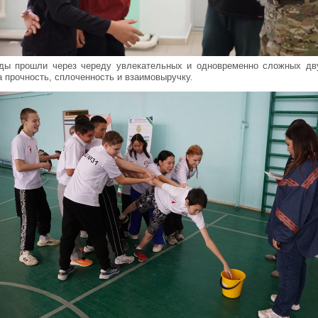
ды прошли через череду увлекательных и одновременно сложных дву
а прочность, сплоченность и взаимовыручку.