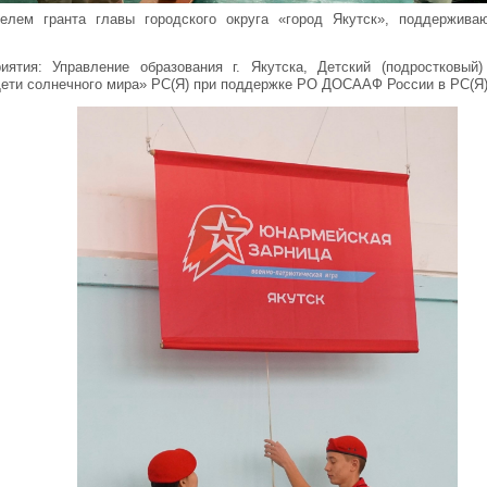
телем гранта главы городского округа «город Якутск», поддержив
риятия: Управление образования г. Якутска, Детский (подростков
ети солнечного мира» РС(Я) при поддержке РО ДОСААФ России в РС(Я)