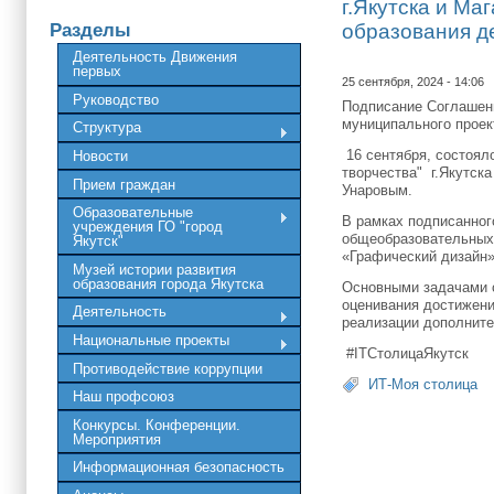
г.Якутска и М
Разделы
образования де
Деятельность Движения
первых
25 сентября, 2024 - 14:06
Руководство
Подписание Соглашени
муниципального проек
Структура
16 сентября, состоял
Новости
творчества" г.Якутск
Прием граждан
Унаровым.
Образовательные
В рамках подписанног
учреждения ГО "город
общеобразовательных 
Якутск"
«Графический дизайн»
Музей истории развития
образования города Якутска
Основными задачами 
оценивания достижени
Деятельность
реализации дополнит
Национальные проекты
#ITСтолицаЯкутск
Противодействие коррупции
ИТ-Моя столица
Наш профсоюз
Конкурсы. Конференции.
Мероприятия
Информационная безопасность