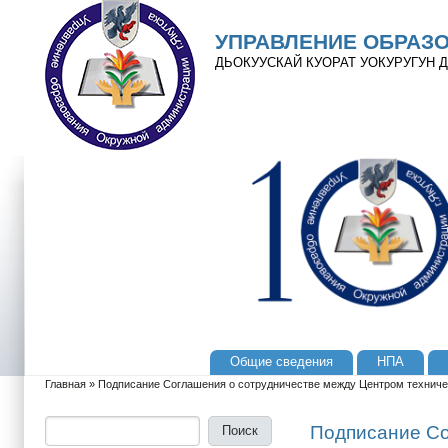
Перейти к основному содержанию
Skip to search
УПРАВЛЕНИЕ ОБРАЗ
ДЬОКУУСКАЙ КУОРАТ УОКУРУГУН
Общие сведения
НПА
Главное меню
Главная
»
Подписание Соглашения о сотрудничестве между Центром техничес
Вы здесь
Поиск
Форма поиска
Подписание Со