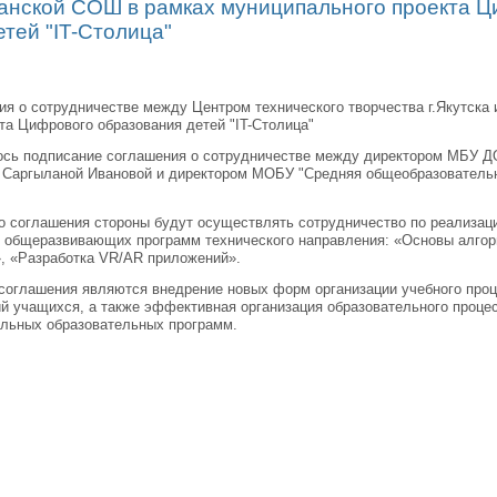
аганской СОШ в рамках муниципального проекта 
тей "IT-Столица"
я о сотрудничестве между Центром технического творчества г.Якутска
та Цифрового образования детей "IT-Столица"
ось подписание соглашения о сотрудничестве между директором МБУ Д
а Саргыланой Ивановой и директором МОБУ "Средняя общеобразователь
о соглашения стороны будут осуществлять сотрудничество по реализа
общеразвивающих программ технического направления: «Основы алгори
, «Разработка VR/AR приложений».
соглашения являются внедрение новых форм организации учебного про
й учащихся, а также эффективная организация образовательного проце
ельных образовательных программ.