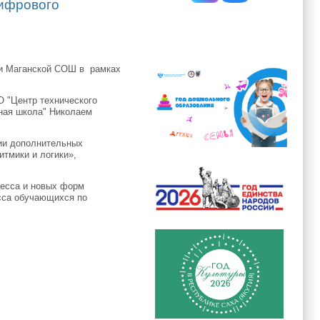
Цифрового
 и Маганской СОШ в рамках
О "Центр технического
ная школа" Николаем
ции дополнительных
тмики и логики»,
цесса и новых форм
сса обучающихся по