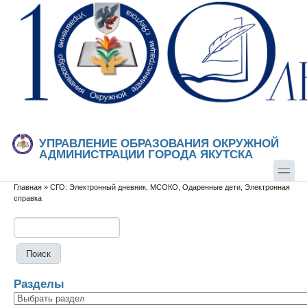
Перейти к основному содержанию
Skip to search
УПРАВЛЕНИЕ ОБРАЗОВАНИЯ ОКРУЖНОЙ
АДМИНИСТРАЦИИ ГОРОДА ЯКУТСКА
Главная
»
СГО: Электронный дневник, МСОКО, Одаренные дети, Электронная
Вы здесь
справка
Поиск
Форма поиска
Разделы