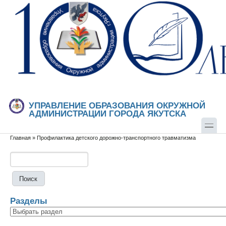
Перейти к основному содержанию
Skip to search
УПРАВЛЕНИЕ ОБРАЗОВАНИЯ ОКРУЖНОЙ
АДМИНИСТРАЦИИ ГОРОДА ЯКУТСКА
Главная
»
Профилактика детского дорожно-транспортного травматизма
Вы здесь
Поиск
Форма поиска
Разделы