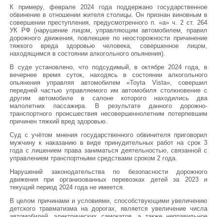
К примеру, феврале 2024 года поддержано государственное
обвинение в отношении жителя столицы. Он признан виновным в
совершении преступления, предусмотренного п. «а» ч. 2 ст. 264
УК РФ (нарушение лицом, управляющим автомобилем, правил
дорожного движения, повлекшее по неосторожности причинение
тяжкого вреда здоровью человека, совершенное лицом,
находящимся в состоянии алкогольного опьянения).
В суде установлено, что подсудимый, в октябре 2024 года, в
вечернее время суток, находясь в состоянии алкогольного
опьянения управляя автомобилем «Toyta Vista», совершил
передней частью управляемого им автомобиля столкновение с
другим автомобиле в салоне которого находились два
малолетних пассажира. В результате данного дорожно-
транспортного происшествия несовершеннолетним потерпевшим
причинен тяжкий вред здоровью.
Суд с учётом мнения государственного обвинителя приговорил
мужчину к наказанию в виде принудительных работ на срок 3
года с лишением права заниматься деятельностью, связанной с
управлением транспортными средствами сроком 2 года.
Нарушений законодательства по безопасности дорожного
движения при организованных перевозках детей за 2023 и
текущий период 2024 года не имеется.
В целом причинами и условиями, способствующими увеличению
детского травматизма на дорогах, является увеличение числа
автомобилей, электрических самокатов, а также неправильное