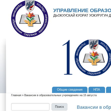
Перейти к основному содержанию
Skip to search
УПРАВЛЕНИЕ ОБРАЗ
ДЬОКУУСКАЙ КУОРАТ УОКУРУГУН
Общие сведения
НПА
Главное меню
Главная
»
Вакансии в образовательных учреждениях на 15 августа
Вы здесь
Поиск
Форма поиска
Вакансии в об