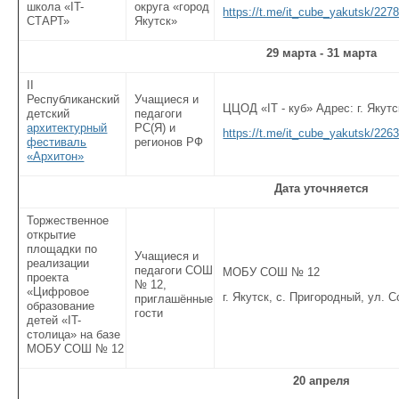
школа «IT-
округа «город
https://t.me/it_cube_yakutsk/227
СТАРТ»
Якутск»
29 марта - 31 марта
II
Республиканский
Учащиеся и
ЦЦОД «IT - куб» Адрес: г. Якутс
детский
педагоги
архитектурный
РС(Я) и
https://t.me/it_cube_yakutsk/226
фестиваль
регионов РФ
«Архитон»
Дата уточняется
Торжественное
открытие
площадки по
Учащиеся и
реализации
педагоги СОШ
МОБУ СОШ № 12
проекта
№ 12,
«Цифровое
г. Якутск, с. Пригородный, ул. 
приглашённые
образование
гости
детей «IT-
столица» на базе
МОБУ СОШ № 12
20 апреля