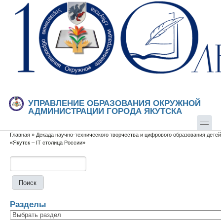
Перейти к основному содержанию
Skip to search
УПРАВЛЕНИЕ ОБРАЗОВАНИЯ ОКРУЖНОЙ
АДМИНИСТРАЦИИ ГОРОДА ЯКУТСКА
Главная
»
Декада научно-технического творчества и цифрового образования детей
Вы здесь
«Якутск – IT столица России»
Поиск
Форма поиска
Разделы