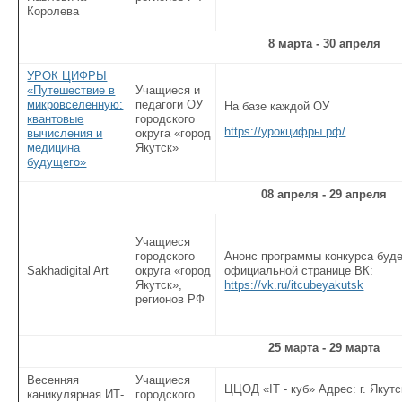
Королева
8 марта - 30 апреля
УРОК ЦИФРЫ
«Путешествие в
Учащиеся и
микровселенную:
педагоги ОУ
На базе каждой ОУ
квантовые
городского
https://урокцифры.рф/
вычисления и
округа «город
медицина
Якутск»
будущего»
08 апреля - 29 апреля
Учащиеся
городского
Анонс программы конкурса буде
Sakhadigital Art
округа «город
официальной странице ВК:
Якутск»,
https://vk.ru/itcubeyakutsk
регионов РФ
25 марта - 29 марта
Весенняя
Учащиеся
ЦЦОД «IT - куб» Адрес: г. Якутс
каникулярная ИТ-
городского