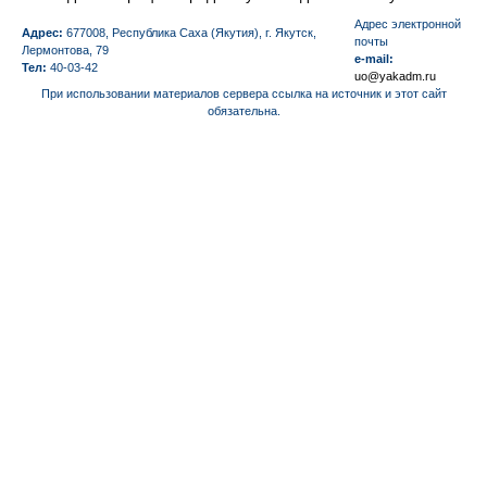
Aдрес электронной
Адрес:
677008, Республика Саха (Якутия), г. Якутск,
почты
Лермонтова, 79
e-mail:
Тел:
40-03-42
uo@yakadm.ru
При использовании материалов сервера ссылка на источник и этот сайт
обязательна.