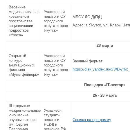
Весенние
медиаканикулы в
Учащиеся и
креативном
педагоги ОУ
МБОУ ДО Д(П)Ц
пространстве
городского
Адрес: г. Якутск, ул. Клары Цет
социализации
округа «город
подростков
Якутск»
«Ураса»
28 марта
Открытый
Учащиеся и
конкурс
педагоги ОУ
Заочный формат
анимационных
городского
https://disk.yandex.ru/d/WD-yr6
фильмов
округа «город
«Мультфейверк»
Якутск»
Площадка «IT-вектор»
26 - 28 марта
III открытые
межрегиональные
Учащиеся,
юношеские
студенты,
научные чтения
педагоги
Ссылка на программу
им. Сергея
РС(Я) и
Павловича
регионов РФ