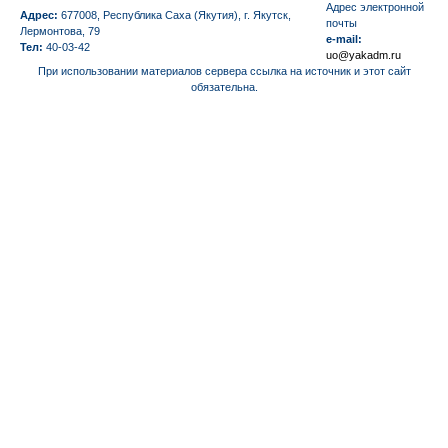
Aдрес электронной
Адрес:
677008, Республика Саха (Якутия), г. Якутск,
почты
Лермонтова, 79
e-mail:
Тел:
40-03-42
uo@yakadm.ru
При использовании материалов сервера ссылка на источник и этот сайт
обязательна.