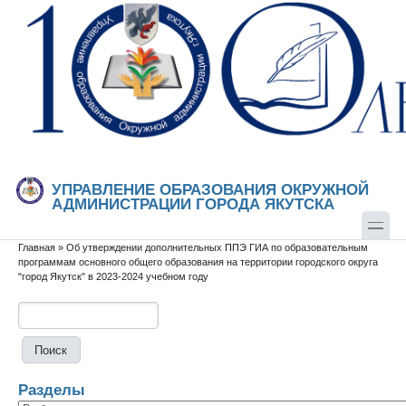
Перейти к основному содержанию
Skip to search
УПРАВЛЕНИЕ ОБРАЗОВАНИЯ ОКРУЖНОЙ
АДМИНИСТРАЦИИ ГОРОДА ЯКУТСКА
Главная
»
Об утверждении дополнительных ППЭ ГИА по образовательным
Вы здесь
программам основного общего образования на территории городского округа
"город Якутск" в 2023-2024 учебном году
Поиск
Форма поиска
Разделы