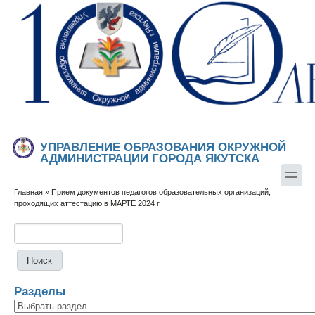
Перейти к основному содержанию
Skip to search
УПРАВЛЕНИЕ ОБРАЗОВАНИЯ ОКРУЖНОЙ
АДМИНИСТРАЦИИ ГОРОДА ЯКУТСКА
Главная
»
Прием документов педагогов образовательных организаций,
Вы здесь
проходящих аттестацию в МАРТЕ 2024 г.
Поиск
Форма поиска
Разделы