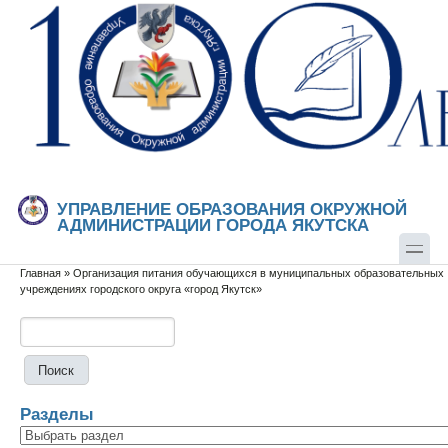
Перейти к основному содержанию
Skip to search
УПРАВЛЕНИЕ ОБРАЗОВАНИЯ ОКРУЖНОЙ
АДМИНИСТРАЦИИ ГОРОДА ЯКУТСКА
Главная
»
Организация питания обучающихся в муниципальных образовательных
Вы здесь
учреждениях городского округа «город Якутск»
Поиск
Форма поиска
Разделы