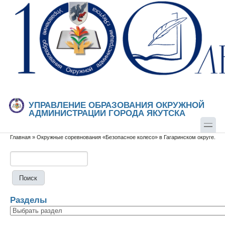
Перейти к основному содержанию
Skip to search
УПРАВЛЕНИЕ ОБРАЗОВАНИЯ ОКРУЖНОЙ
АДМИНИСТРАЦИИ ГОРОДА ЯКУТСКА
Главная
»
Окружные соревнования «Безопасное колесо» в Гагаринском округе.
Вы здесь
Поиск
Форма поиска
Разделы