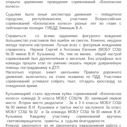
открыла церемонию проведения соревнований «Безопасное
колесо».
Судьями были юные инспектора движения – победители
городских, республиканских, участники Всероссийских
соревнований «Безопасное колесо» разных лет во главе с
лейтенантом полиции ГИБДД Зиминым В.А.
Справиться со всеми заданиями фигурного вождения
большинство участников без ошибок не смогли. Конечно, неудачи
иногда портили настроение. Лучше всех с фигурным вождением
справились Наумов Сергей и Антонова Евгения (МОБУ СОШ
№30 имени В.И. Кузьмина). Но, тем не менее, общий настрой
соревнований был дружелюбным и веселым. Без штрафных все
команды прошли этап по умению оказать первую доврачебную
помощь пострадавшему в ДТП.
Насколько хорошо знают школьники Правила дорожного
движения, выяснилось на этапе экзамена по ПДД. Участники
соревнований успевали собрать пазл, отгадать кроссворд за
отведенное время.
Кульминацией стало вручение кубка соревнований «Безопасное
колесо» команде 3г класса МОБУ СОШ№ 30, занявшей первое
место. Второе место разделили - 3в и 3 б классы МОБУ СОШ
№30 имени В.И. Кузьмина и третье место заслужили 3а класс
МОБУ СОШ №32 и 3а команда МОБУ СОШ №30 имени В.И.
Кузьмина. Каждому участнику соревнований вручены
световозвращатели, грамоты, а судьям благодарности.
Конкурс закончился, но не закончилась каждодневная работа с