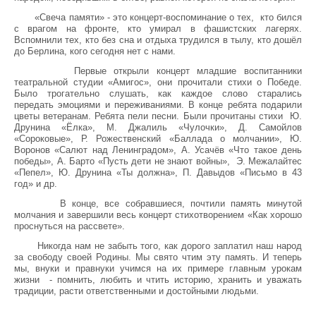
«Свеча памяти» - это концерт-воспоминание о тех, кто бился
с врагом на фронте, кто умирал в фашистских лагерях.
Вспомнили тех, кто без сна и отдыха трудился в тылу, кто дошёл
до Берлина, кого сегодня нет с нами.
Первые открыли концерт младшие воспитанники
театральной студии «Амигос», они прочитали стихи о Победе.
Было трогательно слушать, как каждое слово старались
передать эмоциями и переживаниями. В конце ребята подарили
цветы ветеранам. Ребята пели песни. Были прочитаны стихи Ю.
Друнина «Ёлка», М. Джалиль «Чулочки», Д. Самойлов
«Сороковые», Р. Рожественский «Баллада о молчании», Ю.
Воронов «Салют над Ленинградом», А. Усачёв «Что такое день
победы», А. Барто «Пусть дети не знают войны», Э. Межалайтес
«Пепел», Ю. Друнина «Ты должна», П. Давыдов «Письмо в 43
год» и др.
В конце, все собравшиеся, почтили память минутой
молчания и завершили весь концерт стихотворением «Как хорошо
проснуться на рассвете».
Никогда нам не забыть того, как дорого заплатил наш народ
за свободу своей Родины. Мы свято чтим эту память. И теперь
мы, внуки и правнуки учимся на их примере главным урокам
жизни - помнить, любить и чтить историю, хранить и уважать
традиции, расти ответственными и достойными людьми.