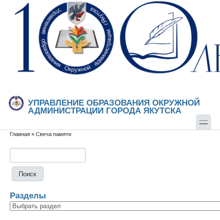
Перейти к основному содержанию
Skip to search
УПРАВЛЕНИЕ ОБРАЗОВАНИЯ ОКРУЖНОЙ
АДМИНИСТРАЦИИ ГОРОДА ЯКУТСКА
Главная
»
Свеча памяти
Вы здесь
Поиск
Форма поиска
Разделы