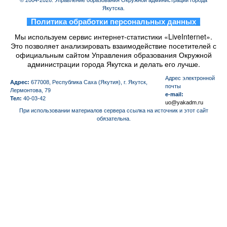
© 2004-2026. Управление образования Окружной администрации города
Якутска.
_
Политика обработки персональных данных
_
Мы используем сервис интернет-статистики «LiveInternet».
Это позволяет анализировать взаимодействие посетителей с
официальным сайтом Управления образования Окружной
администрации города Якутска и делать его лучше.
Aдрес электронной
Адрес:
677008, Республика Саха (Якутия), г. Якутск,
почты
Лермонтова, 79
e-mail:
Тел:
40-03-42
uo@yakadm.ru
При использовании материалов сервера ссылка на источник и этот сайт
обязательна.