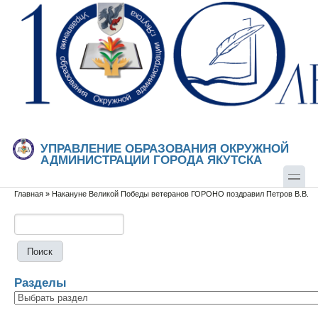
Перейти к основному содержанию
Skip to search
УПРАВЛЕНИЕ ОБРАЗОВАНИЯ ОКРУЖНОЙ
АДМИНИСТРАЦИИ ГОРОДА ЯКУТСКА
Главная
»
Накануне Великой Победы ветеранов ГОРОНО поздравил Петров В.В.
Вы здесь
Поиск
Форма поиска
Разделы