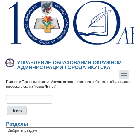
Перейти к основному содержанию
Skip to search
УПРАВЛЕНИЕ ОБРАЗОВАНИЯ ОКРУЖНОЙ
АДМИНИСТРАЦИИ ГОРОДА ЯКУТСКА
Главная
»
Пленарная сессия Августовского совещания работников образования
Вы здесь
городского округа "город Якутск"
Поиск
Форма поиска
Разделы