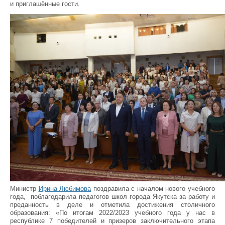
и приглашённые гости.
Министр
Ирина Любимова
поздравила с началом нового учебного
года, поблагодарила педагогов школ города Якутска за работу и
преданность в деле и отметила достижения столичного
образования: «По итогам 2022/2023 учебного года у нас в
республике 7 победителей и призеров заключительного этапа