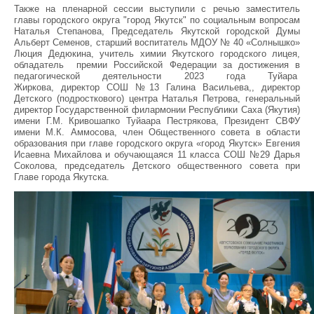
Также на пленарной сессии выступили с речью
заместитель
главы городского округа "город Якутск" по социальным вопросам
Наталья Степанова,
Председатель Якутской городской Думы
Альберт Семенов, старший воспитатель МДОУ № 40 «Солнышко»
Люция Дедюкина,
учитель химии Якутского городского лицея,
обладатель премии Российской Федерации за достижения в
педагогической деятельности 2023 года
Туйара
Жиркова,
директор СОШ №13
Галина Васильева,,
директор
Детского (подросткового) центра Наталья Петрова, генеральный
директор Государственной филармонии Республики Саха (Якутия)
имени Г.М. Кривошапко
Туйаара Пестрякова
, Президент СВФУ
имени М.К. Аммосова, член Общественного совета в области
образования при главе городского округа «город Якутск» Евгения
Исаевна Михайлова и обучающаяся 11 класса СОШ №29
Дарья
Соколова
, председатель Детского общественного совета при
Главе города Якутска.