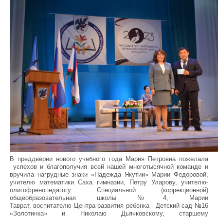
В преддверии нового учебного года Мария Петровна пожелала
успехов и благополучия всей нашей многотысячной команде и
вручила нагрудные знаки «Надежда Якутии» Марии Федоровой,
учителю математики Саха гимназии, Петру Уларову, учителю-
олигофренопедагогу Специальной (коррекционной)
общеобразовательная школы №4, Марии
Таврат, воспитателю Центра развития ребенка - Детский сад №16
«Золотинка» и Николаю Дьячковскому, старшему