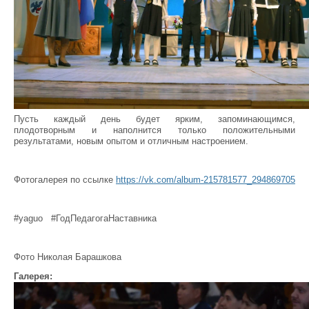
Пусть каждый день будет ярким, запоминающимся,
плодотворным и наполнится только положительными
результатами, новым опытом и отличным настроением.
Фотогалерея по ссылке
https://vk.com/album-215781577_294869705
#yaguo #ГодПедагогаНаставника
Фото Николая Барашкова
Галерея: