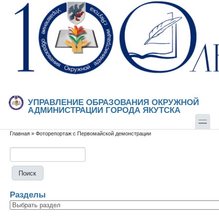
Перейти к основному содержанию
Skip to search
УПРАВЛЕНИЕ ОБРАЗОВАНИЯ ОКРУЖНОЙ
АДМИНИСТРАЦИИ ГОРОДА ЯКУТСКА
Главная
»
Фоторепортаж с Первомайской демонстрации
Вы здесь
Поиск
Форма поиска
Разделы