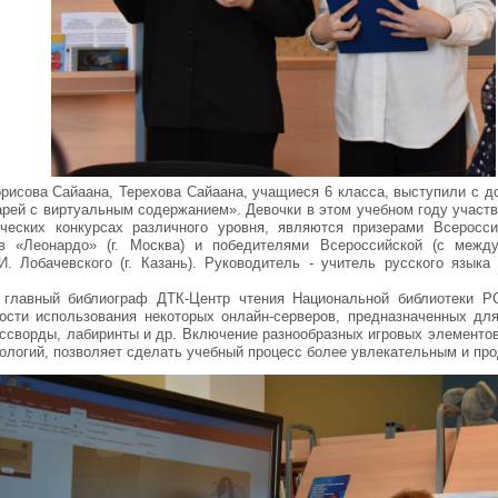
рисова Сайаана, Терехова Сайаана, учащиеся 6 класса, выступили с д
рей с виртуальным содержанием». Девочки в этом учебном году участв
ческих конкурсах различного уровня, являются призерами Всеросси
ив «Леонардо» (г. Москва) и победителями Всероссийской (с межд
И. Лобачевского (г. Казань). Руководитель - учитель русского язык
 главный библиограф ДТК-Центр чтения Национальной библиотеки РС
ости использования некоторых онлайн-серверов, предназначенных дл
россворды, лабиринты и др. Включение разнообразных игровых элементо
логий, позволяет сделать учебный процесс более увлекательным и пр