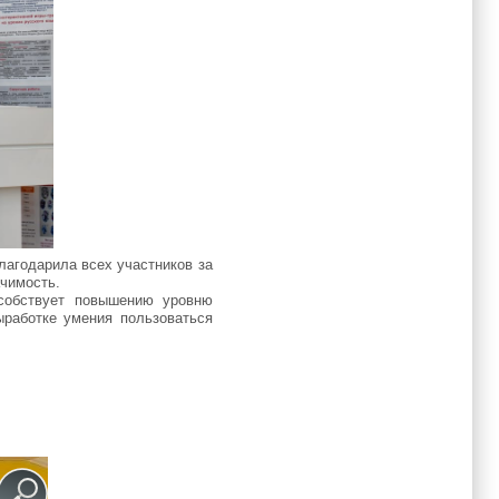
лагодарила всех участников за
ачимость.
особствует повышению уровню
ыработке умения пользоваться