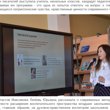
х писателей выступила учитель начальных классов, кандидат педагоги
аемая ею программа - это одна из попыток ответить на вопрос о том
ющихся патриотические чувства, нравственные ценности современного 
классов Максимова Любовь Юрьевна рассказала о современных мето
тексте расширения воспитательного пространства младших школьник
х, главным образом, на духовно-нравственное воспитание школьников