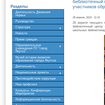
библиотечный 
Разделы
участников об
Деятельность Движения
первых
28 апреля, 2023 - 11:31
Руководство
26 апреля текущего
библиотечный центр 
Структура
школьных библиотека
Новости
Прием граждан
Образовательные
учреждения ГО "город
Якутск"
Музей истории развития
образования города Якутска
Деятельность
Национальные проекты
Противодействие коррупции
Наш профсоюз
Конкурсы. Конференции.
Мероприятия
Информационная безопасность