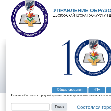
Перейти к основному содержанию
Skip to search
УПРАВЛЕНИЕ ОБРАЗ
ДЬОКУУСКАЙ КУОРАТ УОКУРУГУН
Общие сведения
НПА
Главное меню
Главная
»
Состоялся городской практико-ориентированный семинар «Информ
Вы здесь
Поиск
Форма поиска
Состоялся гор