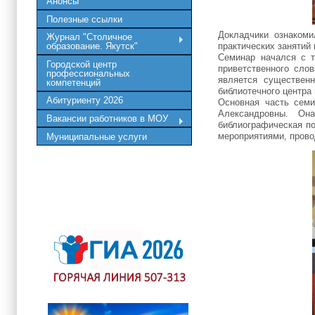
Анонсы
Полезные ссылки
Докладчики ознакоми
Журнал "Столичное
практических занятий
образование. Якутск"
Семинар начался с т
Городской центр
приветственного сло
профессиональных
является существен
компетенций
библиотечного центра
Абитуриенту 2026
Основная часть сем
Александровны. Он
Вакансии работников в МОУ
библиографическая по
мероприятиями, пров
Муниципальные услуги