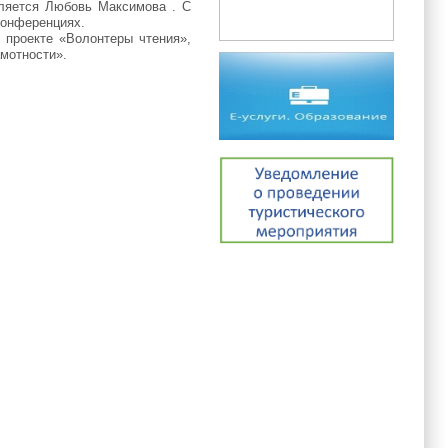
вляется Любовь Максимова . С
конференциях.
 проекте «Волонтеры чтения»,
амотности».