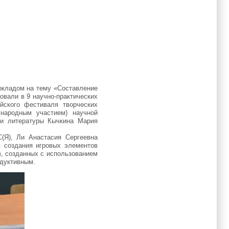
окладом на тему «Составление
овали в 9 научно-практических
йского фестиваля творческих
ународным участием) научной
а и литературы Кычкина Мария
(Я), Ли Анастасия Сергеевна
я создания игровых элементов
в, созданных с использованием
одуктивным.