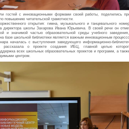
ли гостей с инновационными формами своей работы, поделились пр
 по повышению читательской грамотности.
оржественного открытия: гимна, музыкального и танцевального ном
ва директора школы Захарова Ивана Юрьевича. В своей речи он отме
ной и значимой частью образовательной среды учебного заведения
 на базе школьной библиотеки является важным инновационным процесс
инара началась с выступления заведующего информационно-библиот
а рассказала о проекте создания ИБЦ, главной целью которог
ддержка всех школьных образовательных проектов и программ, а такж
одимыми центром.