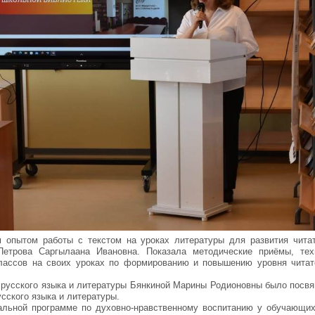
 опытом работы с текстом на уроках литературы для развития чита
Петрова Саргылаана Ивановна. Показала методические приёмы, тех
лассов на своих уроках по формированию и повышению уровня читат
русского языка и литературы Бянкиной Марины Родионовны было посвя
усского языка и литературы.
альной программе по духовно-нравственному воспитанию у обучающи