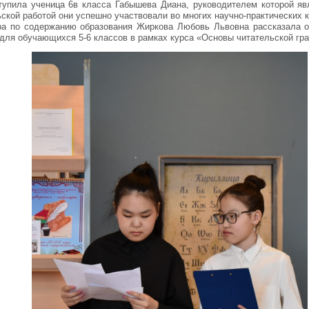
тупила ученица 6в класса Габышева Диана, руководителем которой я
ской работой они успешно участвовали во многих научно-практических 
ра по содержанию образования Жиркова Любовь Львовна рассказала о
для обучающихся 5-6 классов в рамках курса «Основы читательской гр