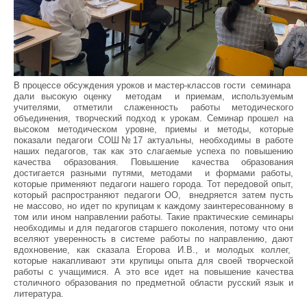
В процессе обсуждения уроков и мастер-классов гости семинара
дали высокую оценку методам и приемам, используемым
учителями, отметили слаженность работы методического
объединения, творческий подход к урокам. Семинар прошел на
высоком методическом уровне, приемы и методы, которые
показали педагоги СОШ№17 актуальны, необходимы в работе
наших педагогов, так как это слагаемые успеха по повышению
качества образования. Повышение качества образования
достигается разными путями, методами и формами работы,
которые применяют педагоги нашего города. Тот передовой опыт,
который распространяют педагоги ОО, внедряется затем пусть
не массово, но идет по крупицам к каждому заинтересованному в
том или ином направлении работы. Такие практические семинары
необходимы и для педагогов старшего поколения, потому что они
вселяют уверенность в системе работы по направлению, дают
вдохновение, как сказала Егорова И.В., и молодых коллег,
которые накапливают эти крупицы опыта для своей творческой
работы с учащимися. А это все идет на повышение качества
столичного образования по предметной области русский язык и
литература.