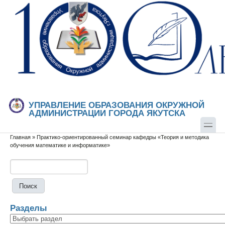
Перейти к основному содержанию
Skip to search
УПРАВЛЕНИЕ ОБРАЗОВАНИЯ ОКРУЖНОЙ
АДМИНИСТРАЦИИ ГОРОДА ЯКУТСКА
Главная
»
Практико-ориентированный семинар кафедры «Теория и методика
Вы здесь
обучения математике и информатике»
Поиск
Форма поиска
Разделы