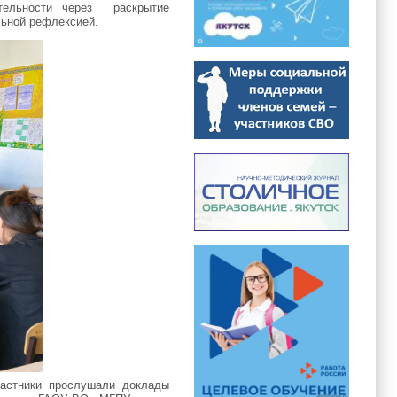
ятельности через раскрытие
льной рефлексией.
частники прослушали доклады