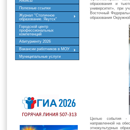
Анонсы
образования и тьют
Полезные ссылки
университет», при у
Восточный Федеральн
Журнал "Столичное
образования Окружной
образование. Якутск"
Городской центр
профессиональных
компетенций
Абитуриенту 2026
Вакансии работников в МОУ
Муниципальные услуги
Целью события - ор
направленной на обес
этнокультурных обра