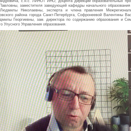
андровича, с.н.с. ЛИНОТ ИНО, доцента дирекции образовательных пр
Павловны, заместителя заведующей кафедры начального образования ,
юдмилы Николаевны, эксперта и члена правления Межрегиональ
вского района города Санкт-Петербурга, Софронеевой Валентины Вас
юдмилы Георгиевны, зам. директора по содержанию образования и С
о Улусного Управления образования.