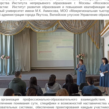
орства Института непрерывного образования г. Москвы «Московск
частии: Институт развития образования и повышения квалификации им
ый университет имени М.К. Аммосова, МОО «Межрегиональная тьютор
 администрации города Якутска, Вилюйское улусное Управление образо
ганизация профессионально-образовательного взаимодействия, 
печение понимания сути, специфики и возможностей наставничества и
зовательных системах, обеспечение проектирования каждым участнико