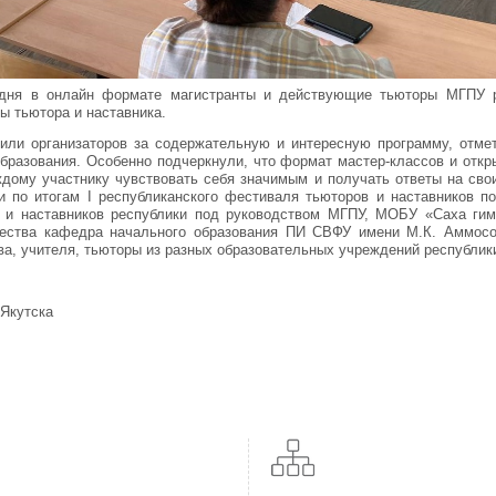
дня в онлайн формате магистранты и действующие тьюторы МГПУ ра
ы тьютора и наставника.
или организаторов за содержательную и интересную программу, отмет
бразования. Особенно подчеркнули, что формат мастер-классов и отк
ждому участнику чувствовать себя значимым и получать ответы на св
и по итогам I республиканского фестиваля тьюторов и наставников п
 и наставников республики под руководством МГПУ, МОБУ «Саха гим
ества кафедра начального образования ПИ СВФУ имени М.К. Аммосов
ва, учителя, тьюторы из разных образовательных учреждений республик
 Якутска