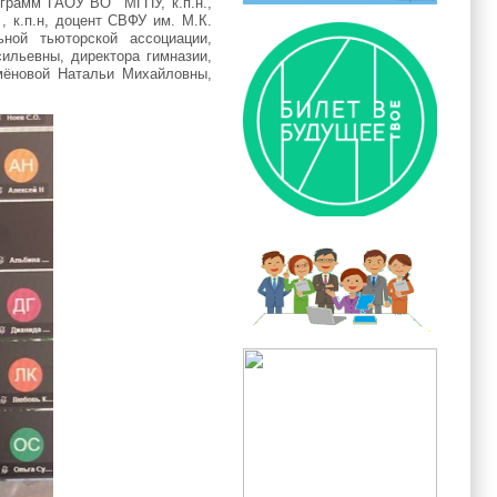
ограмм ГАОУ ВО МГПУ, к.п.н.,
 к.п.н, доцент СВФУ им. М.К.
ной тьюторской ассоциации,
ильевны, директора гимназии,
емёновой Натальи Михайловны,