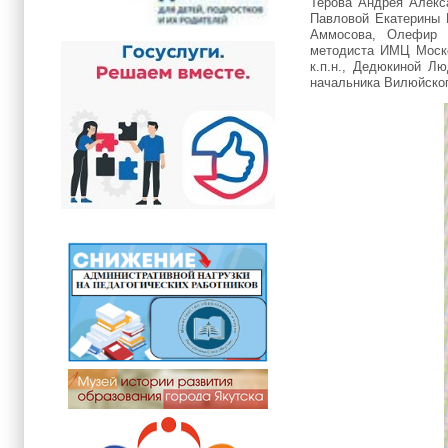
Терова Андрея Алекс
Павловой Екатерины 
Аммосова, Олефир Л
методиста ИМЦ Моско
к.п.н., Дедюкиной Л
начальника Вилюйског