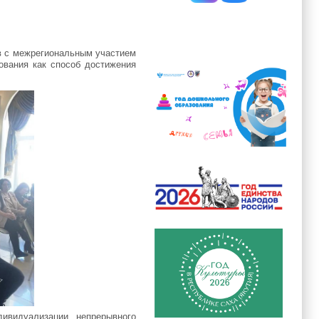
в с межрегиональным участием
ования как способ достижения
ивидуализации непрерывного