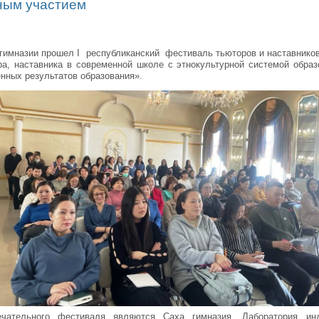
ным участием
 гимназии прошел I республиканский фестиваль тьюторов и наставнико
а, наставника в современной школе с этнокультурной системой образ
нных результатов образования».
ечательного фестиваля являются Саха гимназия, Лаборатория инд