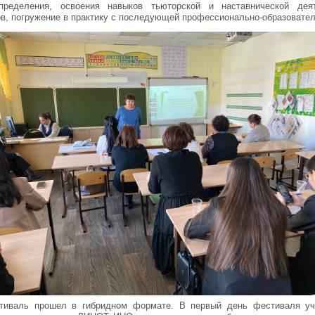
пределения, освоения навыков тьюторской и наставнической де
ов, погружение в практику с последующей профессионально-образовате
стиваль прошел в гибридном формате. В первый день фестиваля у