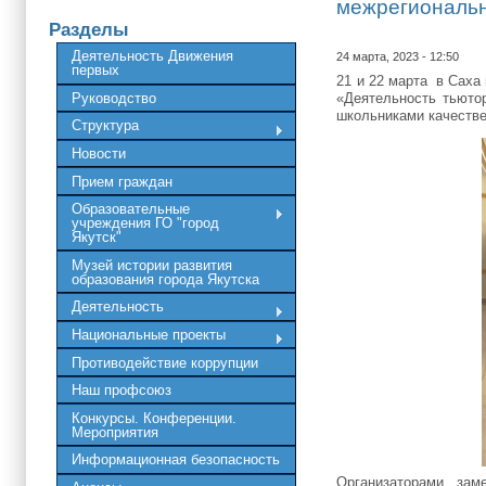
межрегиональ
Разделы
Деятельность Движения
24 марта, 2023 - 12:50
первых
21 и 22 марта в Саха
Руководство
«Деятельность тьютор
школьниками качестве
Структура
Новости
Прием граждан
Образовательные
учреждения ГО "город
Якутск"
Музей истории развития
образования города Якутска
Деятельность
Национальные проекты
Противодействие коррупции
Наш профсоюз
Конкурсы. Конференции.
Мероприятия
Информационная безопасность
Организаторами зам