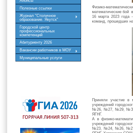
Анонсы
Физико-математичес
Полезные ссылки
математические бой в
Журнал "Столичное
16 марта 2023 года 
образование. Якутск"
команд, прошедших на
Городской центр
профессиональных
компетенций
Абитуриенту 2026
Вакансии работников в МОУ
Муниципальные услуги
Приняли участие в 
учреждений городско
№26, №27, №29, №30,
ЯГНГ.
А в физико-математи
учреждений городско
№23, №24, №26, №27,