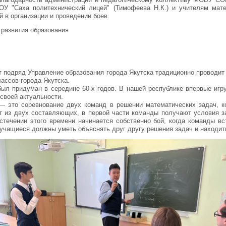
АОУ "Саха политехнический лицей" (Тимофеева Н.К.) и учителям мат
й в организации и проведении боев.
 развития образования
т подряд Управление образования города Якутска традиционно проводит
лассов города Якутска.
ыл придуман в середине 60-х годов. В нашей республике впервые игру
 своей актуальности.
— это соревнование двух команд в решении математических задач, 
т из двух составляющих, в первой части команды получают условия з
стечении этого времени начинается собственно бой, когда команды в
 учащиеся должны уметь объяснять друг другу решения задач и находит