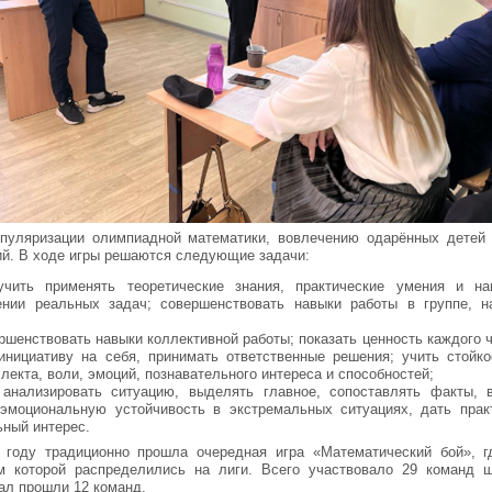
опуляризации олимпиадной математики, вовлечению одарённых детей
ий. В ходе игры решаются следующие задачи:
аучить применять теоретические знания, практические умения и н
нии реальных задач; совершенствовать навыки работы в группе, н
ршенствовать навыки коллективной работы; показать ценность каждого ч
нициативу на себя, принимать ответственные решения; учить стойкос
лекта, воли, эмоций, познавательного интереса и способностей;
анализировать ситуацию, выделять главное, сопоставлять факты, 
 эмоциональную устойчивость в экстремальных ситуациях, дать прак
ьный интерес.
 году традиционно прошла очередная игра «Математический бой», г
м которой распределились на лиги. Всего участвовало 29 команд ш
нал прошли 12 команд.