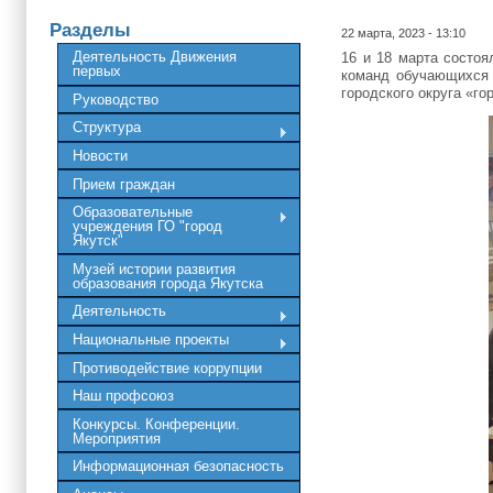
Разделы
22 марта, 2023 - 13:10
Деятельность Движения
16 и 18 марта состоя
первых
команд обучающихся 
городского округа «г
Руководство
Структура
Новости
Прием граждан
Образовательные
учреждения ГО "город
Якутск"
Музей истории развития
образования города Якутска
Деятельность
Национальные проекты
Противодействие коррупции
Наш профсоюз
Конкурсы. Конференции.
Мероприятия
Информационная безопасность