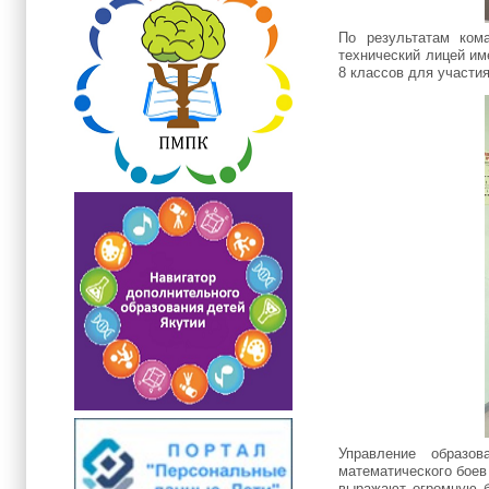
По результатам ком
технический лицей и
8 классов для участи
Управление образо
математического боев
выражают огромную б