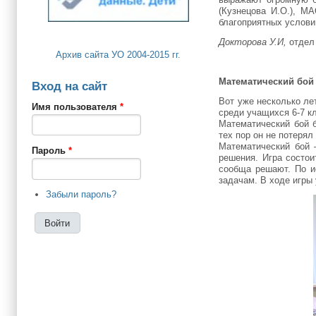
(Кузнецова И.О.), М
благоприятных услови
Докторова У.И,
отдел
Архив сайта УО 2004-2015 гг.
Математический бой
Вход на сайт
Вот уже несколько ле
Имя пользователя
*
среди учащихся 6-7 к
Математический бой б
тех пор он не потерял
Математический бой 
Пароль
*
решения. Игра состои
сообща решают. По и
задачам. В ходе игры
Забыли пароль?