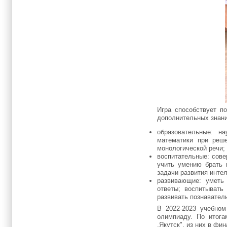
Игра способствует п
дополнительных знан
образовательные: н
математики при реше
монологической речи;
воспитательные: сове
учить умению брать и
задачи развития интел
развивающие: уметь 
ответы; воспитывать
развивать познавател
В 2022-2023 учебном
олимпиаду. По итога
.Якутск", из них в фи