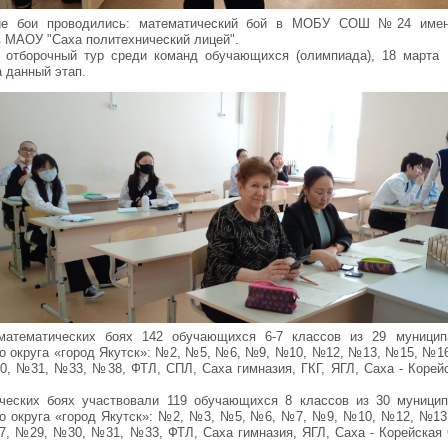
кие бои проводились: математический бой в МОБУ СОШ №24 имен
 МАОУ "Саха политехнический лицей".
- отборочный тур среди команд обучающихся (олимпиада), 18 марта
 данный этап.
математических боях 142 обучающихся 6-7 классов из 29 муницип
го округа «город Якутск»: №2, №5, №6, №9, №10, №12, №13, №15, №
 №31, №33, №38, ФТЛ, СПЛ, Саха гимназия, ГКГ, ЯГЛ, Саха - Корей
ческих боях участвовали 119 обучающихся 8 классов из 30 муници
го округа «город Якутск»: №2, №3, №5, №6, №7, №9, №10, №12, №1
 №29, №30, №31, №33, ФТЛ, Саха гимназия, ЯГЛ, Саха - Корейская 