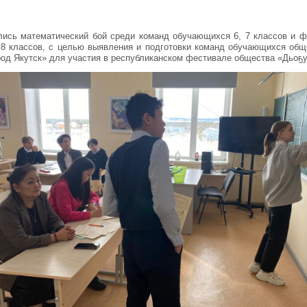
лись математический бой среди команд обучающихся 6, 7 классов и ф
8 классов, с целью выявления и подготовки команд обучающихся об
ород Якутск» для участия в республиканском фестивале общества «Дьоҕу