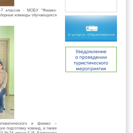
-7 классов - МОБУ "Физико-
сборные команды обучающихся
атематического и физико –
ую подготовку команд, а также
ОШ №24 имени С.И. Климакова