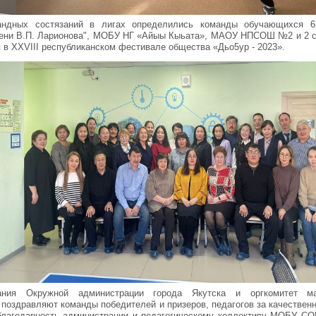
андных состязаний в лигах определились команды обучающихся 6
мени В.П. Ларионова", МОБУ НГ «Айыы Кыьата», МАОУ НПСОШ №2 и 2 
я в XХVIII республиканском фестивале общества «Дьо5ур - 2023».
вания Окружной администрации города Якутска и оргкомитет м
 поздравляют команды победителей и призеров, педагогов за качественн
лагодарность администрации и педагогическому коллективу МОБУ С