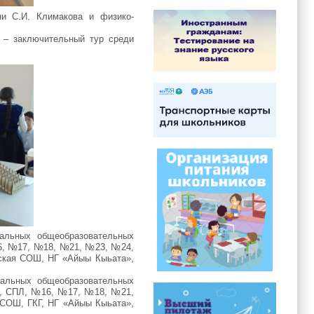
и С.И. Климакова и физико-
 – заключительный тур среди
альных общеобразовательных
16, №17, №18, №21, №23, №24,
ская СОШ, НГ «Айыы Кыьата»,
пальных общеобразовательных
3, СПЛ, №16, №17, №18, №21,
СОШ, ГКГ, НГ «Айыы Кыьата»,