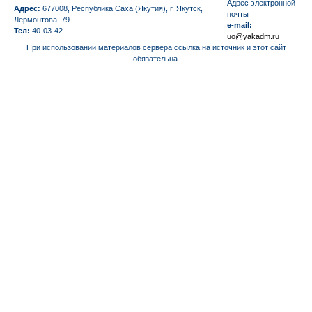
Aдрес электронной
Адрес:
677008, Республика Саха (Якутия), г. Якутск,
почты
Лермонтова, 79
e-mail:
Тел:
40-03-42
uo@yakadm.ru
При использовании материалов сервера ссылка на источник и этот сайт
обязательна.