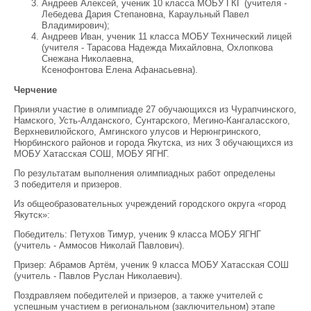
Андреев Алексей, ученик 10 класса МОБУ ГКГ (учителя -
Лебедева Дария Степановна, Караульный Павел
Владимирович);
Андреев Иван, ученик 11 класса МОБУ Технический лицей
(учителя - Тарасова Надежда Михайловна, Охлопкова
Снежана Николаевна,
Ксенофонтова Елена Афанасьевна).
Черчение
Приняли участие в олимпиаде 27 обучающихся из Чурапчинского,
Намского, Усть-Алданского, Сунтарского, Мегино-Кангаласского,
Верхневилюйского, Амгинского улусов и Нерюнгринского,
Нюрбинского районов и города Якутска, из них 3 обучающихся из
МОБУ Хатасская СОШ, МОБУ ЯГНГ.
По результатам выполнения олимпиадных работ определены
3 победителя и призеров.
Из общеобразовательных учреждений городского округа «город
Якутск»:
Победитель: Петухов Тимур, ученик 9 класса МОБУ ЯГНГ
(учитель - Аммосов Николай Павлович).
Призер: Абрамов Артём, ученик 9 класса МОБУ Хатасская СОШ
(учитель - Павлов Руслан Николаевич).
Поздравляем победителей и призеров, а также учителей с
успешным участием в региональном (заключительном) этапе