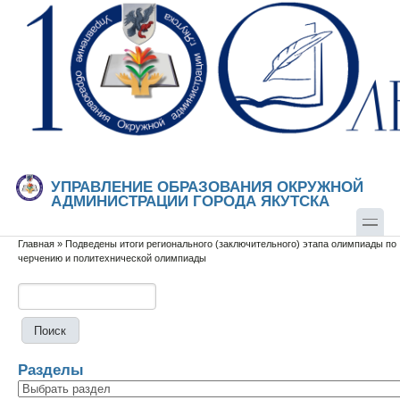
Перейти к основному содержанию
Skip to search
УПРАВЛЕНИЕ ОБРАЗОВАНИЯ ОКРУЖНОЙ
АДМИНИСТРАЦИИ ГОРОДА ЯКУТСКА
Главная
»
Подведены итоги регионального (заключительного) этапа олимпиады по
Вы здесь
черчению и политехнической олимпиады
Поиск
Форма поиска
Разделы