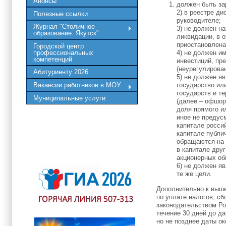
Анонсы
должен быть зар
2) в реестре д
Полезные ссылки
руководителе;
Журнал "Столичное
3) не должен н
образование. Якутск"
ликвидации, в 
приостановлена
Городской центр
профессиональных
4) не должен и
компетенций
инвестиций, пр
(неурегулирова
Абитуриенту 2026
5) не должен я
Вакансии работников в МОУ
государство ил
государств и т
Муниципальные услуги
(далее – офшор
доля прямого и
иное не предус
капитале росси
капитале публи
обращаются на 
в капитале дру
акционерных об
6) не должен я
те же цели.
Дополнительно к выше
по уплате налогов, сб
законодательством Ро
течение 30 дней до да
но не позднее даты о