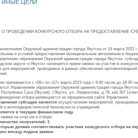
 ИНЫЕ ЦЕЛИ
 О ПРОВЕДЕНИИ КОНКУРСНОГО ОТБОРА НА ПРЕДОСТАВЛЕНИЕ СУ
тановлением Окружной администрации города Якутска от 14 марта 2022 г
 объема и условий предоставления муниципальным автономным и бюдж
авлению образования Окружной администрации города Якутска, субсиди
одском округе «г.Якутск» начинается прием заявок на участие в конкурс
и для мероприятий, проводимых в рамках обеспечения противопожарной
ний.
ие принимаются с «06» по «17» марта 2023 года с 9:00 часов до 18:00 ча
ются Управлением образования Окружной администрации города Якутска 
 Республика Саха (Якутия), г.Якутск, ул. Лермонтова, д.79, каб.307 (эле
роведении отбора размещается на официальном сайте Управления.
тавления субсидии является
осуществление мероприятий, проводимых
й и антитеррористической безопасности учреждений.
ляется в текущем финансовом году.
) заявки на участие в отборе.
личество получателей: 3.
оторым должен соответствовать участник конкурсного отбора на пе
го месяцу подачи заявки: