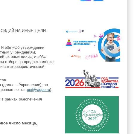
БСИДИЙ НА ИНЫЕ ЦЕЛИ
. N 50п «Об утверждении
етным учреждениям,
й на иные цели», с «06»
ном отборе на предоставление
 и антитеррористической
сов.
(далее – Управление), по
ктронная почта:
uo@yaguo.ru
).
 в рамках обеспечения
рвое число месяца,