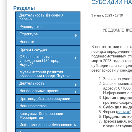
СУБСИДИЙ НА
Разделы
Деятельность Движения
3 марта, 2023 - 17:30
первых
Руководство
УВЕДОМЛЕНИЕ
Структура
Новости
В соответствии с пос
Прием граждан
порядка определения
подведомственным Упр
Образовательные
учреждения ГО "город
марта 2023 года в гор
Якутск"
субсидии на иные цел
безопасности учрежде
Музей истории развития
образования города Якутска
Заявки на участ
Деятельность
Заявки принима
адресу: 677008,
Национальные проекты
Информация о п
Целью предос
Противодействие коррупции
противопожарно
Наш профсоюз
Субсидия выде
Форма (
ссылка
Конкурсы. Конференции.
Предельное ко
Мероприятия
Требования, к
Информационная безопасность
предшествующе