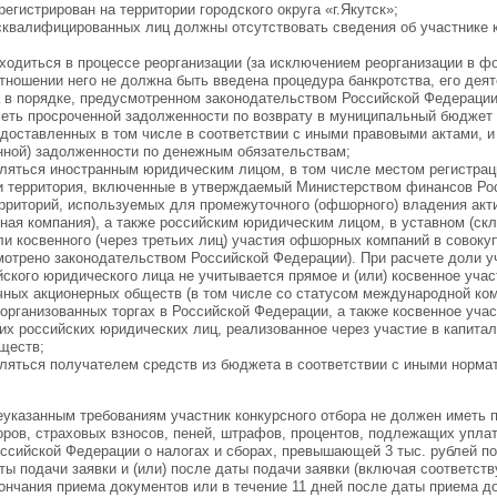
егистрирован на территории городского округа «г.Якутск»;
исквалифицированных лиц должны отсутствовать сведения об участнике к
аходиться в процессе реорганизации (за исключением реорганизации в ф
отношении него не должна быть введена процедура банкротства, его дея
 в порядке, предусмотренном законодательством Российской Федерации
меть просроченной задолженности по возврату в муниципальный бюджет
едоставленных в том числе в соответствии с иными правовыми актами, и
нной) задолженности по денежным обязательствам;
вляться иностранным юридическим лицом, в том числе местом регистрац
и территория, включенные в утверждаемый Министерством финансов Ро
ерриторий, используемых для промежуточного (офшорного) владения ак
ная компания), а также российским юридическим лицом, в уставном (скл
ли косвенного (через третьих лиц) участия офшорных компаний в совок
мотрено законодательством Российской Федерации). При расчете доли 
йского юридического лица не учитывается прямое и (или) косвенное уч
чных акционерных обществ (в том числе со статусом международной ком
организованных торгах в Российской Федерации, а также косвенное уча
гих российских юридических лиц, реализованное через участие в капита
ществ;
вляться получателем средств из бюджета в соответствии с иными норм
указанным требованиям участник конкурсного отбора не должен иметь 
оров, страховых взносов, пеней, штрафов, процентов, подлежащих уплат
ссийской Федерации о налогах и сборах, превышающей 3 тыс. рублей п
ты подачи заявки и (или) после даты подачи заявки (включая соответст
кончания приема документов или в течение 11 дней после даты приема 