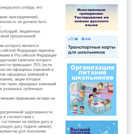
онкурсного отбора, его
орме присоединения),
тельность не должна быть
;
 субсидий, бюджетных
 иной просроченной
ии которого является
ссийской Федерации перечень
тивами в Российской Федерации
адочном) капитале которого
упности превышает 25% (если
участия офшорных компаний в
астие офшорных компаний в
пании), акции которых
стие таких офшорных компаний
ле указанных публичных
ативными правовыми актами на
просроченной задолженности
е в соответствии с
о состоянию на любую дату в
вующую дату подачи заявки),
документов для получения