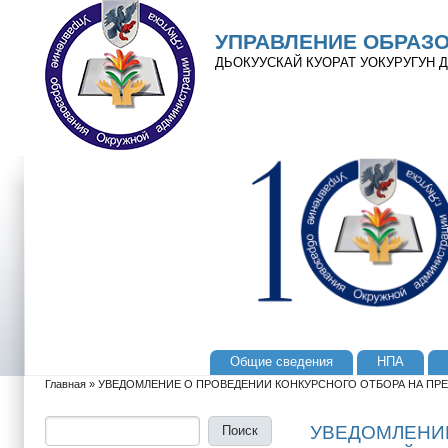
Перейти к основному содержанию
Skip to search
УПРАВЛЕНИЕ ОБРАЗ
ДЬОКУУСКАЙ КУОРАТ УОКУРУГУН
Общие сведения
НПА
Главное меню
Главная
»
УВЕДОМЛЕНИЕ О ПРОВЕДЕНИИ КОНКУРСНОГО ОТБОРА НА ПР
Вы здесь
Поиск
Форма поиска
УВЕДОМЛЕНИЕ