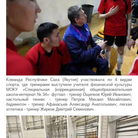
Команда Республики Саха (Якутия) участвовала по 4 видам
спорта, где тренерами выступили учителя физической культуры
МОКУ «Специальная (коррекционная) общеобразовательная
школа-интернат № 34»: футзал - тренер Ощепков Юрий Иванович;
настольный теннис - тренер Петров Михаил Михайлович;
бадминтон - тренер Афанасьев Александр Анатольевич; легкая
атлетика - тренер Жирков Дмитрий Семенович.