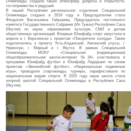
Олимпиады создали такую атмосферу доброты и открытости,
гостеприимства и радушия.
В нашей Республике региональное отделение Специальной
Олимпиады создано в 2019 году и Председателем стала
Феодосия Васильевна Габышева, Председатель постоянного
комитета Государственного Собрания (Ил Тумэн) Республики Саха
(Якутия) по науке, образованию культуре, СМИ и делам
общественных организаций. Впервые Юнифайд спорт запустили в
апреле в г. Верхоянске с проектом «Покорители холода». Также
подключились к проекту Усть-Алданский, Амгинский улусы, г.
Нерюнгри, г. Мирный и г. Якутск. В рамках Специальной
Олимпиады МОКУ «Специальная (коррекционная)
общеобразовательная школа-интернат №34» участвовала в
программе Юнифайд футбол и Юнифайд Лидершип по своим
проектам «Эвенкийский футбол», «Национальные подвижные
игры», проводили спартакиады, турниры, парафестивали по
национальным видам спорта. В 2020 году наша школа стала
опорной школой Специальной Олимпиады в Республике Саха
(Якутия).