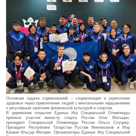
Основная задача соревнований – социализация и укрепление
здоровья через привлечение людей с ментальными нарушениями
к регулярным занятиям физической культурой и спортом.
В церемонии открытия Единых Игр Специальной Олимпиады
приняли участие министр спорта России Олег Матыцин,
президент Специальной Олимпиады России Ольга Слуцкер,
Президент Республики Татарстан Рустам Минниханов и Мэр
Казани Ильсур Метшин. Организаторы Единых Игр Специальной