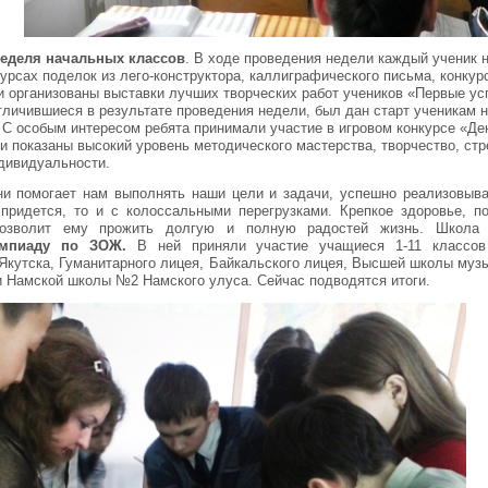
еделя начальных классов
. В ходе проведения недели каждый ученик
урсах поделок из лего-конструктора, каллиграфического письма, конкур
и организованы выставки лучших творческих работ учеников «Первые ус
тличившиеся в результате проведения недели, был дан старт ученикам н
 С особым интересом ребята принимали участие в игровом конкурсе «Де
и показаны высокий уровень методического мастерства, творчество, ст
дивидуальности.
и помогает нам выполнять наши цели и задачи, успешно реализовыва
 придется, то и с колоссальными перегрузками. Крепкое здоровье, 
позволит ему прожить долгую и полную радостей жизнь. Шко
импиаду по ЗОЖ.
В ней приняли участие учащиеся 1-11 классов
.Якутска, Гуманитарного лицея, Байкальского лицея, Высшей школы му
и Намской школы №2 Намского улуса. Сейчас подводятся итоги.