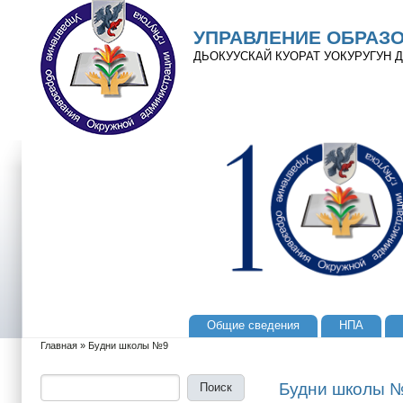
Перейти к основному содержанию
Skip to search
УПРАВЛЕНИЕ ОБРАЗ
ДЬОКУУСКАЙ КУОРАТ УОКУРУГУН
Общие сведения
НПА
Главное меню
Главная
»
Будни школы №9
Вы здесь
Поиск
Форма поиска
Будни школы 