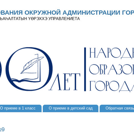
ОВАНИЯ ОКРУЖНОЙ АДМИНИСТРАЦИИ ГОР
 ДЬАҺАЛТАТЫН YӨРЭХХЭ УПРАВЛЕНИЕТА
О приеме в 1 класс
О приеме в детский сад
Обратная связ
№9