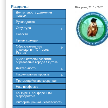
Разделы
18 апреля, 2016 - 09:23
Деятельность Движения
первых
Руководство
Структура
Новости
Прием граждан
Образовательные
учреждения ГО "город
Якутск"
Музей истории развития
образования города Якутска
Деятельность
Национальные проекты
Противодействие коррупции
Наш профсоюз
Конкурсы. Конференции.
Мероприятия
Информационная безопасность