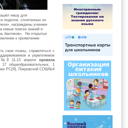
 нашёл нишу для
се поделок, сплетенных из
пехи», награждены ученики
а новые поиски знаний и
нь бантиков». На открытых
ремление к проявлению
ть свои планы, справляться с
поддерживаемое и укрепляемое
ла №9 11-13 апреля
провела
 17 общеобразовательных, 1
зыки РС(Я), Покровской СОШ№4