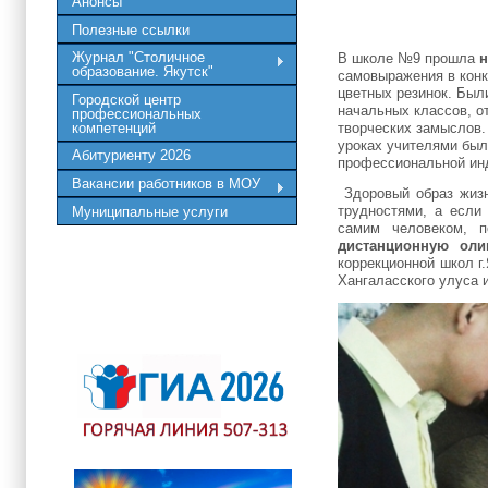
Анонсы
Полезные ссылки
Журнал "Столичное
В школе №9 прошла
н
образование. Якутск"
самовыражения в конк
цветных резинок. Был
Городской центр
начальных классов, о
профессиональных
компетенций
творческих замыслов.
уроках учителями был
Абитуриенту 2026
профессиональной ин
Вакансии работников в МОУ
Здоровый образ жизн
трудностями, а если
Муниципальные услуги
самим человеком, 
дистанционную ол
коррекционной школ г
Хангаласского улуса 