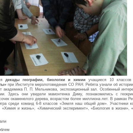
йся
декады географии, биологии и химии
учащиеся 10 классо
ты»
при Институте мерзлотоведения СО РАН. Ребята узнали об истории
т академика П. П. Мельникова, экспозиционный зал. Особенный интер
рии. Здесь они увидели мамонтенка Диму, познакомились с геокр
сочек окаменелого дерева, возрастом более миллиона лет. В рамках Р
игра среди команд 6-8 классов «Земля наш общий дом». Участники к
, «Химия и жизнь», «Химический эксперимент», «Биология в жизни», 
вали
облем