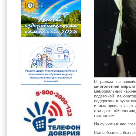
В рамках начавше
многолетней мерзло
мемориальный кабине
подземной лаборато
подержали в руках ку
и мы» прошла квест-
станциях: «Экология»
геоглогия».
На субботник нас поз
Все собрались без пр