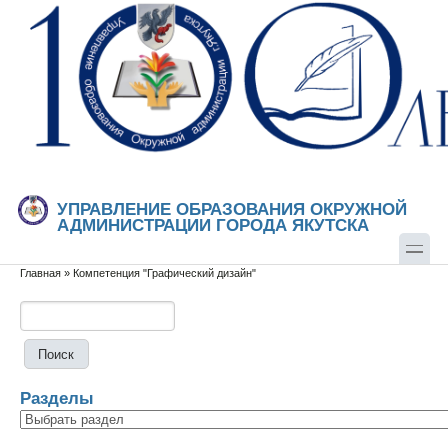
Перейти к основному содержанию
Skip to search
УПРАВЛЕНИЕ ОБРАЗОВАНИЯ ОКРУЖНОЙ
АДМИНИСТРАЦИИ ГОРОДА ЯКУТСКА
Главная
»
Компетенция "Графический дизайн"
Вы здесь
Поиск
Форма поиска
Разделы