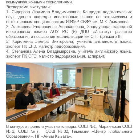
коммуникационными технологиями.
Экспертами выступили:
1. Сидорова Людмила Владимировна, Кандидат педагогических
наук, доцент кафедры иностранных языков по техническим и
естественным специальностям ИЗФиР СВФУ им. М.К. Аммосова
2. Алексеева Евфросинья Афанасьевна, Заведующая кафедрой
иностранных языков АОУ РС (Я) ДПО «Институт развития
образования и повышения квалификации им.С.Н. Донского-II»
3. Кириллина Зиляра Викторовна, учитель английского языка,
эксперт ПК ЕГЭ, магистр педобразования.
4. Степанова Алена Владимировна, учитель английского языка,
эксперт ПК ОГЭ, магистр педобразования, аспирант.
В конкурсе приняли участие юниоры: СОШ №1, Мархинская СОШ
№1, СОШ №7, СОШ №32, Гимназия «Центр Глобального
Образования», НГ «Айыы Кыьата».