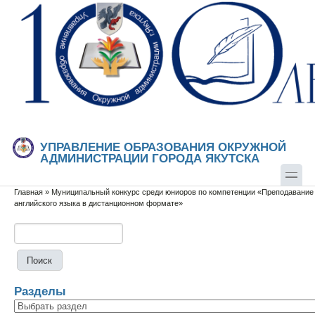
Перейти к основному содержанию
Skip to search
УПРАВЛЕНИЕ ОБРАЗОВАНИЯ ОКРУЖНОЙ
АДМИНИСТРАЦИИ ГОРОДА ЯКУТСКА
Главная
»
Муниципальный конкурс среди юниоров по компетенции «Преподавание
Вы здесь
английского языка в дистанционном формате»
Поиск
Форма поиска
Разделы