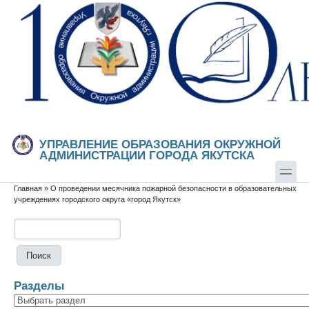
Перейти к основному содержанию
Skip to search
УПРАВЛЕНИЕ ОБРАЗОВАНИЯ ОКРУЖНОЙ
АДМИНИСТРАЦИИ ГОРОДА ЯКУТСКА
Главная
»
О проведении месячника пожарной безопасности в образовательных
Вы здесь
учреждениях городского округа «город Якутск»
Поиск
Форма поиска
Разделы