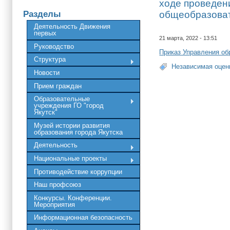
ходе проведени
Разделы
общеобразоват
Деятельность Движения
первых
21 марта, 2022 - 13:51
Руководство
Приказ Управления обр
Структура
Независимая оцен
Новости
Прием граждан
Образовательные
учреждения ГО "город
Якутск"
Музей истории развития
образования города Якутска
Деятельность
Национальные проекты
Противодействие коррупции
Наш профсоюз
Конкурсы. Конференции.
Мероприятия
Информационная безопасность