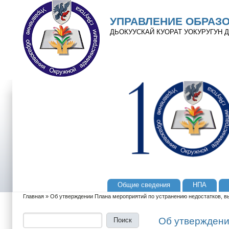
Перейти к основному содержанию
Skip to search
УПРАВЛЕНИЕ ОБРАЗ
ДЬОКУУСКАЙ КУОРАТ УОКУРУГУН
Общие сведения
НПА
Главное меню
Главная
»
Об утверждении Плана мероприятий по устранению недостатков, вы
Вы здесь
Поиск
Форма поиска
Об утверждени