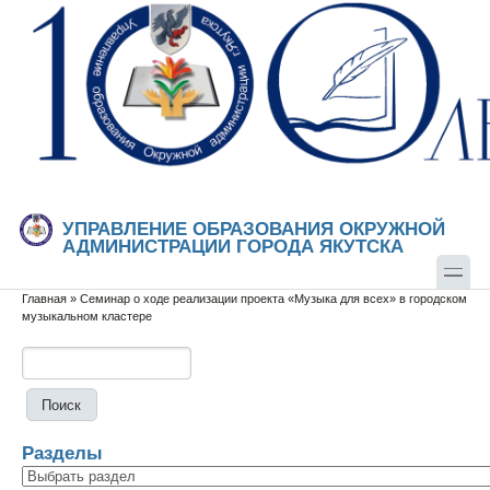
Перейти к основному содержанию
Skip to search
УПРАВЛЕНИЕ ОБРАЗОВАНИЯ ОКРУЖНОЙ
АДМИНИСТРАЦИИ ГОРОДА ЯКУТСКА
Главная
»
Семинар о ходе реализации проекта «Музыка для всех» в городском
Вы здесь
музыкальном кластере
Поиск
Форма поиска
Разделы