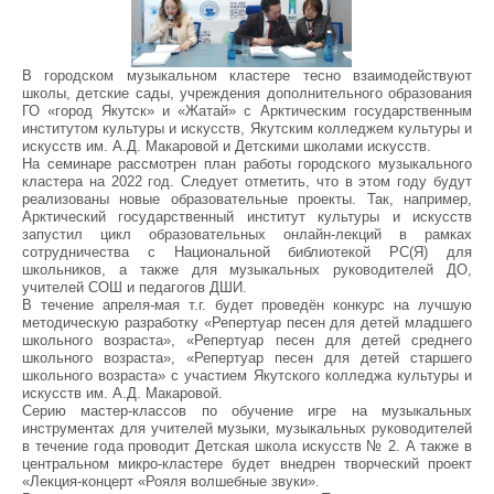
В городском музыкальном кластере тесно взаимодействуют
школы, детские сады, учреждения дополнительного образования
ГО «город Якутск» и «Жатай» с Арктическим государственным
институтом культуры и искусств, Якутским колледжем культуры и
искусств им. А.Д. Макаровой и Детскими школами искусств.
На семинаре рассмотрен план работы городского музыкального
кластера на 2022 год. Следует отметить, что в этом году будут
реализованы новые образовательные проекты. Так, например,
Арктический государственный институт культуры и искусств
запустил цикл образовательных онлайн-лекций в рамках
сотрудничества с Национальной библиотекой РС(Я) для
школьников, а также для музыкальных руководителей ДО,
учителей СОШ и педагогов ДШИ.
В течение апреля-мая т.г. будет проведён конкурс на лучшую
методическую разработку «Репертуар песен для детей младшего
школьного возраста», «Репертуар песен для детей среднего
школьного возраста», «Репертуар песен для детей старшего
школьного возраста» с участием Якутского колледжа культуры и
искусств им. А.Д. Макаровой.
Серию мастер-классов по обучение игре на музыкальных
инструментах для учителей музыки, музыкальных руководителей
в течение года проводит Детская школа искусств № 2. А также в
центральном микро-кластере будет внедрен творческий проект
«Лекция-концерт «Рояля волшебные звуки».