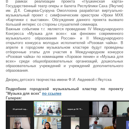
В рамках реализации проекта «Пушкинская карта»
Государственный театр оперы и балета Республики Саха (Якутия)
им. Д.К. Сивцева-Суоруна Омоллоона разработал виртуально-
музыкальный проект с симфоническим оркестром «Уроки МХК
«Картинки с выставки». Обсуждение данного проекта вызвало
большой интерес со стороны слушателей семинара.
Важным событием т.г. является проведение IV Международного
Конгресса «Музыка для всех»: как феномен современного
музыкального образования России» и II Международного
открытого конкурса молодых исполнителей «Розовая чайка». В
апреле в городским музыкальном кластере будут проведены
отборочные этапы для участия в Международном конкурсе
«Розовая чайка» по номинациям «Хоровое пение» и «Музыка для
всех» среди общеобразовательных организаций, дошкольных
образовательных учреждений и учреждений дополнительного
образования.
Дворец детского творчества имени Ф.И. Авдеевой г.Якутска
Подробнее
городской музыкальный кластер по проекту
"Музыка для всех"
по ссылке
Галерея: