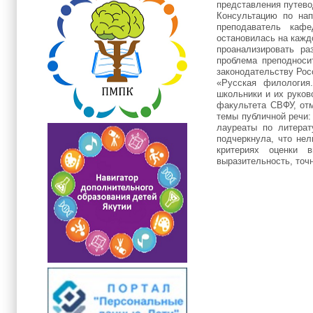
представления путево
Консультацию по на
преподаватель каф
остановилась на кажд
проанализировать ра
проблема преподноси
законодательству Ро
«Русская филология.
школьники и их руков
факультета СВФУ, отм
темы публичной речи:
лауреаты по литерат
подчеркнула, что нел
критериях оценки в
выразительность, точн