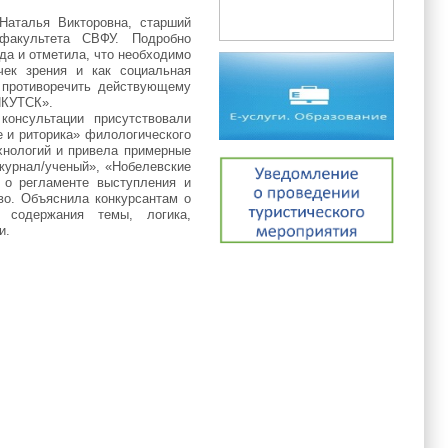
Наталья Викторовна, старший
факультета СВФУ. Подробно
да и отметила, что необходимо
чек зрения и как социальная
 противоречить действующему
ЯКУТСК».
консультации присутствовали
 и риторика» филологического
хнологий и привела примерные
 журнал/ученый», «Нобелевские
 о регламенте выступления и
во. Объяснила конкурсантам о
е содержания темы, логика,
и.