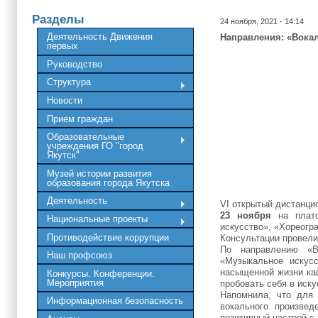
Разделы
24 ноября, 2021 - 14:14
Деятельность Движения
Направления: «Вокал
первых
Руководство
Структура
Новости
Прием граждан
Образовательные
учреждения ГО "город
Якутск"
Музей истории развития
образования города Якутска
Деятельность
VI открытый дистанц
23 ноября
на плат
Национальные проекты
искусство», «Хореогр
Противодействие коррупции
Консультации провели
По направлению «В
Наш профсоюз
«Музыкальное искусс
насыщенной жизни каф
Конкурсы. Конференции.
Мероприятия
пробовать себя в иску
Напомнила, что для 
Информационная безопасность
вокального произве
позитивный настрой с