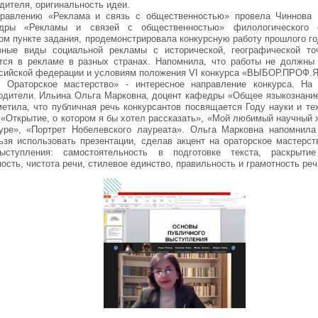
дителя, оригинальность идеи.
правлению «Реклама и связь с общественностью» провела Чиннова 
едры «Рекламы и связей с общественностью» филологического 
ом пункте задания, продемонстрировала конкурсную работу прошлого го
зные виды социальной рекламы с исторической, географической то
тся в рекламе в разных странах. Напомнила, что работы не должны
ссийской федерации и условиям положения VI конкурса «ВЫБОР.ПРОФ.
 Ораторское мастерство» - интересное направление конкурса. На 
одители. Ильина Ольга Марковна, доцент кафедры «Общее языкознание
етила, что публичная речь конкурсантов посвящается Году науки и те
 «Открытие, о котором я бы хотел рассказать», «Мой любимый научный
уре», «Портрет Нобелевского лауреата». Ольга Марковна напомнила
ьзя использовать презентации, сделав акцент на ораторское мастерст
ыступления: самостоятельность в подготовке текста, раскрыти
ость, чистота речи, стилевое единство, правильность и грамотность реч