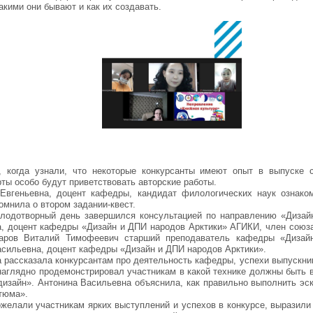
какими они бывают и как их создавать.
 когда узнали, что некоторые конкурсанты имеют опыт в выпуске с
рты особо будут приветствовать авторские работы.
Евгеньевна, доцент кафедры, кандидат филологических наук ознако
омнила о втором задании-квест.
лодотворный день завершился консультацией по направлению «Дизай
, доцент кафедры «Дизайн и ДПИ народов Арктики» АГИКИ, член союза
каров Виталий Тимофеевич старший преподаватель кафедры «Диза
сильевна, доцент кафедры «Дизайн и ДПИ народов Арктики».
 рассказала конкурсантам про деятельность кафедры, успехи выпускник
аглядно продемонстрировал участникам в какой технике должны быть 
изайн». Антонина Васильевна объяснила, как правильно выполнить эс
тюма».
желали участникам ярких выступлений и успехов в конкурсе, выразили