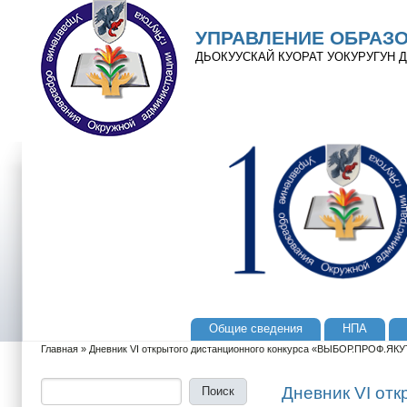
Перейти к основному содержанию
Skip to search
УПРАВЛЕНИЕ ОБРАЗ
ДЬОКУУСКАЙ КУОРАТ УОКУРУГУН
Общие сведения
НПА
Главное меню
Главная
»
Дневник VI открытого дистанционного конкурса «ВЫБОР.ПРОФ.ЯКУ
Вы здесь
Поиск
Форма поиска
Дневник VI от