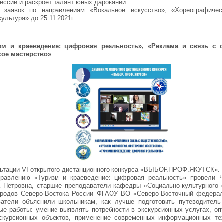
ссии и раскроет талант юных дарований.
 заявок по направлениям «Вокальное искусство», «Хореографичес
ультура» до 25.11.2021г.
зм и краеведение: цифровая реальность», «Реклама и связь с 
кое мастерство»
ьтации VI открытого дистанционного конкурса «ВЫБОР.ПРОФ.ЯКУТСК».
правлению «Туризм и краеведение: цифровая реальность» провели 
 Петровна, старшие преподаватели кафедры «Социально-культурного 
ародов Северо-Востока России ФГАОУ ВО «Северо-Восточный федерал
атели объяснили школьникам, как лучше подготовить путеводитель
ые работы: умение выявлять потребности в экскурсионных услугах, о
скурсионных объектов, применение современных информационных тех