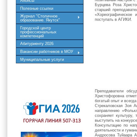
Анонсы
Бурцева Роза Христо
Полезные ссылки
старший преподавате
«Хореографическое 
Журнал "Столичное
поступать в АГИКИ.
образование. Якутск"
Городской центр
профессиональных
компетенций
Абитуриенту 2026
Вакансии работников в МОУ
Муниципальные услуги
Преподаватели обсу
Христофоровна отмети
богатый опыт и всегд
Стрекаловская Зоя А
направлению «Фолькл
сохраняет культуру,
выступить на конкурсе
Консультацию по нап
деятельности и гуман
Андросова Туйаара А