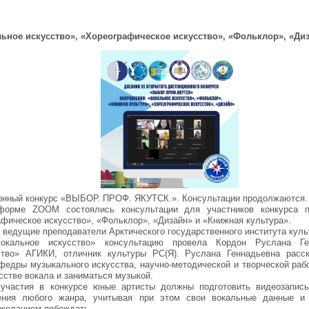
ьное искусство», «Хореографическое искусство», «Фольклор», «Диз
ионный конкурс «ВЫБОР. ПРОФ. ЯКУТСК.». Консультации продолжаются.
форме ZOOM состоялись консультации для участников конкурса п
афическое искусство», «Фольклор», «Дизайн» и «Книжная культура».
 ведущие преподаватели Арктического государственного института куль
окальное искусство» консультацию провела Кордон Руслана Ге
тво» АГИКИ, отличник культуры РС(Я). Руслана Геннадьевна расск
едры музыкального искусства, научно-методической и творческой рабо
сстве вокала и заниматься музыкой.
участия в конкурсе юные артисты должны подготовить видеозапись
дения любого жанра, учитывая при этом свои вокальные данные и 
 желанием побеждать.