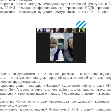
форовна, доцент кафедры «Народной художественной культуры» и С
ль АГИКИ, отличник профессионального образования РС(Я), провели
искусство», рассказали будущим абитуриентам о богатой историю
дили с конкурсантами стили танцев, регламент и критерии оценив
ла, что выпускники кафедры народной художественной культуры пол
а хорошо трудоустраиваются.
ндреевна, доцент кафедры «Народной художественной культуры» АГ
ор». Зоя Андреевна отметила, что работа фольклористов актуальн
 традиции и творчество нашего народа. Посоветовала детям как выпо
.
равлению «Книжная культура» провели два преподавателя кафедры «
итарных дисциплин».
натольевна, директор научной библиотеки АГИКИ, старший преподав