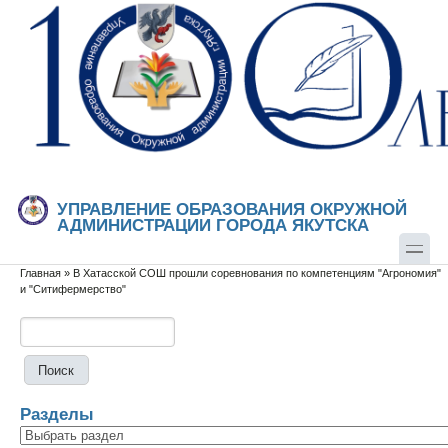
Перейти к основному содержанию
Skip to search
УПРАВЛЕНИЕ ОБРАЗОВАНИЯ ОКРУЖНОЙ
АДМИНИСТРАЦИИ ГОРОДА ЯКУТСКА
Главная
»
В Хатасской СОШ прошли соревнования по компетенциям "Агрономия"
Вы здесь
и "Ситифермерство"
Поиск
Форма поиска
Разделы