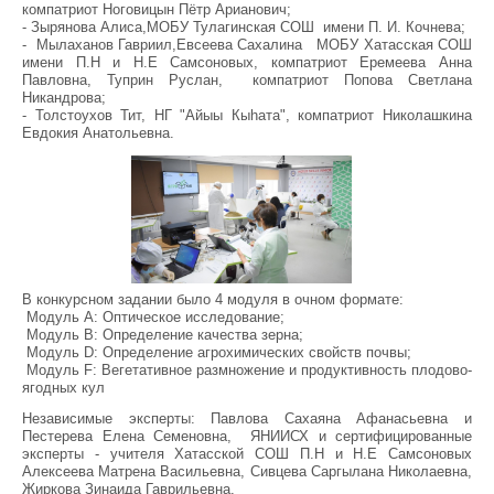
компатриот Ноговицын Пётр Арианович;
- Зырянова Алиса,МОБУ Тулагинская СОШ имени П. И. Кочнева;
- Мылаханов Гавриил,Евсеева Сахалина МОБУ Хатасская СОШ
имени П.Н и Н.Е Самсоновых, компатриот Еремеева Анна
Павловна, Туприн Руслан, компатриот Попова Светлана
Никандрова;
- Толстоухов Тит, НГ "Айыы Кыһата", компатриот Николашкина
Евдокия Анатольевна.
В конкурсном задании было 4 модуля в очном формате:
Модуль А: Оптическое исследование;
Модуль В: Определение качества зерна;
Модуль D: Определение агрохимических свойств почвы;
Модуль F: Вегетативное размножение и продуктивность плодово-
ягодных кул
Независимые эксперты: Павлова Сахаяна Афанасьевна и
Пестерева Елена Семеновна, ЯНИИСХ и сертифицированные
эксперты - учителя Хатасской СОШ П.Н и Н.Е Самсоновых
Алексеева Матрена Васильевна, Сивцева Саргылана Николаевна,
Жиркова Зинаида Гаврильевна.