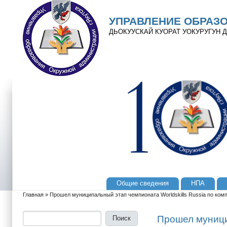
Перейти к основному содержанию
Skip to search
УПРАВЛЕНИЕ ОБРАЗ
ДЬОКУУСКАЙ КУОРАТ УОКУРУГУН
Общие сведения
НПА
Главное меню
Главная
»
Прошел муниципальный этап чемпионата Worldskills Russia по комп
Вы здесь
Поиск
Форма поиска
Прошел муници