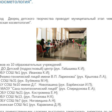
косметология".
од Дворец детского творчества проводит муниципальный этап чемпи
еская косметология".
иков из 10 образовательных учреждений:
ДО Детский (подростковый) центр (рук. Габышева К.И);
ОБУ СОШ №1 (рук. Иванова К.И);
Физико-технический лицей имени В.П. Ларионова" (рук. Крылова Л.А);
СОШ №31 (рук. Бубякина М.Н);
У СОШ №10 имени Д.Г. Новопашина (рук. Барбинская И.П);
МАОУ "Саха политехнический лицей" (рук. Спиридонова Е.А);
ОБУ СОШ №21 (рук. Костромина Е.Н);
БУ СОШ №13, (рук. Потапова Н.К);
ОБУ СОШ №7 (рук. Ноговицына А.Н);
хинская СОШ №1 (рук. Карамзина Д.Я).
ата приветственными словами выступила заместитель директора по ор