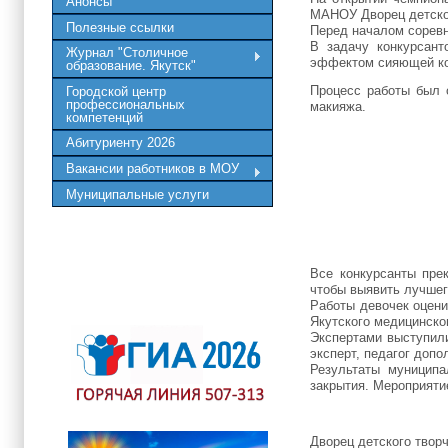
Анонсы
МАНОУ Дворец детског
Полезные ссылки
Перед началом соревн
В задачу конкурсант
Журнал "Столичное
эффектом сияющей к
образование. Якутск"
Процесс работы был 
Городской центр
профессиональных
макияжа.
компетенций
Абитуриенту 2026
Вакансии работников в МОУ
Муниципальные услуги
Все конкурсанты пре
чтобы выявить лучшег
Работы девочек оцени
Якутского медицинско
Экспертами выступил
эксперт, педагог доп
Результаты муниципа
закрытия. Мероприяти
Дворец детского твор