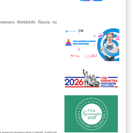
оната Worldskills Russia по
ганизационно-массовой работе