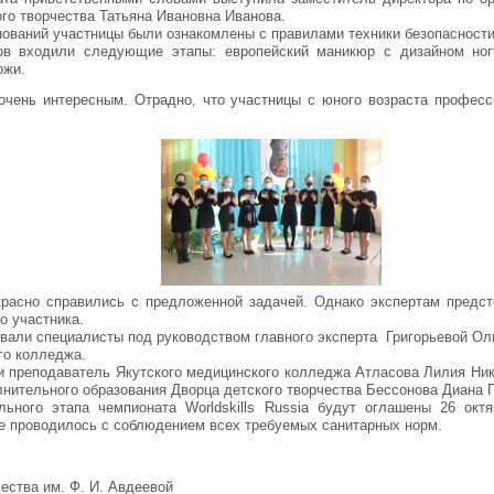
о творчества Татьяна Ивановна Иванова.
ований участницы были ознакомлены с правилами техники безопасности
ов входили следующие этапы: европейский маникюр с дизайном ног
ожи.
очень интересным. Отрадно, что участницы с юного возраста профес
красно справились с предложенной задачей. Однако экспертам предст
о участника.
вали специалисты под руководством главного эксперта Григорьевой Ол
го колледжа.
и преподаватель Якутского медицинского колледжа Атласова Лилия Ни
олнительного образования Дворца детского творчества Бессонова Диана Г
льного этапа чемпионата Worldskills Russia будут оглашены 26 окт
е проводилось с соблюдением всех требуемых санитарных норм.
чества им. Ф. И. Авдеевой