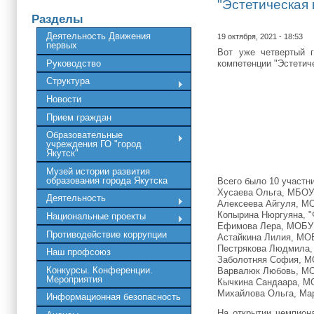
"Эстетическая 
Разделы
Деятельность Движения
19 октября, 2021 - 18:53
первых
Вот уже четвертый г
Руководство
компетенции "Эстетич
Структура
Новости
Прием граждан
Образовательные
учреждения ГО "город
Якутск"
Музей истории развития
образования города Якутска
Всего было 10 участн
Хусаева Ольга, МБОУ 
Деятельность
Алексеева Айгуля, М
Копырина Нюргуяна, "
Национальные проекты
Ефимова Лера, МОБУ 
Противодействие коррупции
Астайкина Лилия, МОБ
Пестрякова Людмила, 
Наш профсоюз
Заболотняя София, М
Конкурсы. Конференции.
Варвалюк Любовь, МО
Мероприятия
Кычкина Сандаара, М
Михайлова Ольга, Мар
Информационная безопасность
На открытии чемпион