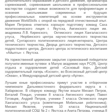
дополнительного образования и детского движения, организатора
соревнований, соревнования школьников в профессиональном
мастерстве создают новые возможности для профориентации и
освоения школьниками современных и будущих
профессиональных компетенций на основе инструментов
движения WorldSkills с опорой на передовой отечественный опыт.
Мария Петровна отметила хорошую подготовку команд Саха
политехнического лицея г. Якутска, Амгинского лицея им.
академика Л.В. Киренского, Октемского лицея Хангаласского
улуса, Нюрбинского центра научно-технического творчества
детей, Сунтарского политехнического лицея-интерната, Центра
технического творчества, Дворца детского творчества, Детского
подросткового центра, Детского центра эстетического воспитания
«Айылгы» г. Якутска.
На торжественной церемонии закрытия соревнований победители
получили именные путевки в Малую академию наук РС(Я), Центр
отдыха и оздоровления детей «Сосновый бор», Детский
оздоровительный лагерь «Кэскил», во Всесоюзный детский центр
«Океан», в Международный детский центр «Артек».
Лучшие юные профессионалы примут участие в отборочном
чемпионате Дальневосточного федерального округа в г.
Хабаровске. В сборную команду Якутии вошли Михаил Петров,
Виталий Птицын, ученики 8 класса Амгинского лицея; Павел
Готовцев, Андрей Петров, ученики 7 класса Октемского лицея
Хангаласского улуса (компетенция Мобильная роботехника);
Михаил Яковлев, ученик 10 класса Национальной
политехнической СОШ № 2 г. Якутска и Анита Петрова, ученица 8