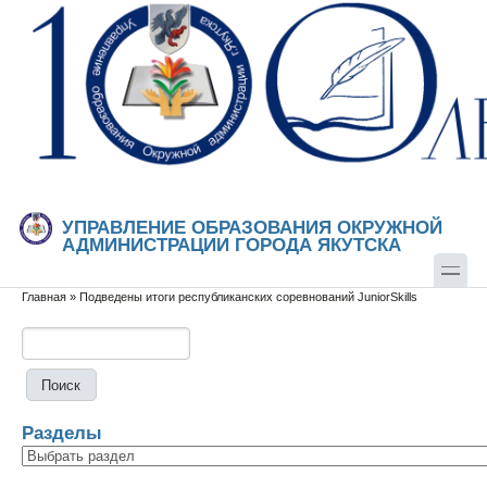
Перейти к основному содержанию
Skip to search
УПРАВЛЕНИЕ ОБРАЗОВАНИЯ ОКРУЖНОЙ
АДМИНИСТРАЦИИ ГОРОДА ЯКУТСКА
Главная
»
Подведены итоги республиканских соревнований JuniorSkills
Вы здесь
Поиск
Форма поиска
Разделы