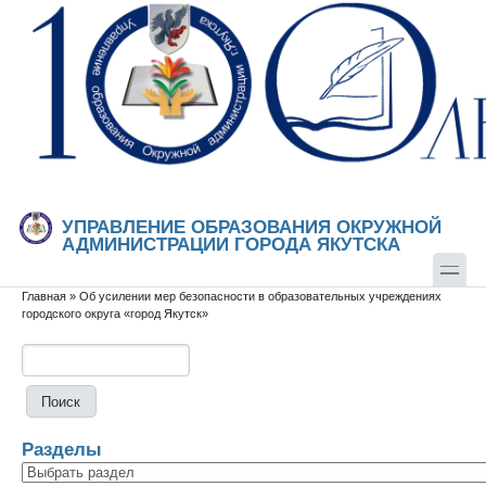
Перейти к основному содержанию
Skip to search
УПРАВЛЕНИЕ ОБРАЗОВАНИЯ ОКРУЖНОЙ
АДМИНИСТРАЦИИ ГОРОДА ЯКУТСКА
Главная
»
Об усилении мер безопасности в образовательных учреждениях
Вы здесь
городского округа «город Якутск»
Поиск
Форма поиска
Разделы