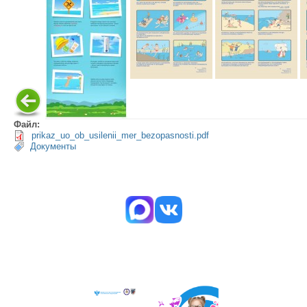
Файл:
prikaz_uo_ob_usilenii_mer_bezopasnosti.pdf
Документы