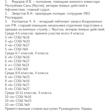
1. Федоров И.В. – полковник, помощник военного комиссара
Республики Саха (Якутия), ветеран боевых действий в
Афганистане, главный судья;
2. Эверстов В.И.- прапорщик полиции, сотрудник УВО
Росгвардии;
3. Хатпаалык Ч. А. - младший лейтенант запаса Вооруженных
сил РФ, старший помощник начальника отделения подготовки и
призыва на военную службу г. Якутска, ветеран боевых действий;
Среди 4-5 классов: приняли участие всего 4 класса:
5 «б» СОШ №16
5 «д» СОШ №23
4 «в» СОШ №27
5 «а» СОШ №9
Среди 6-7 классов, 4 класса:
6 «б» СОШ №16
6 «б» СОШ №27
6 «г» СОШ №23
6 «а» СОШ №9
Среди 8-9 классов, 4 класса:
9 «а» СОШ №23
8 «а» СОШ №16
8 «б» СОШ №27
9 «б» СОШ №27
Среди 10-11 классов, 3 класса
10 «а» СОШ №16
10 «б» СОШ №23
10 «в» СОШ №9
Приветственным словом выступил Руководитель Управы