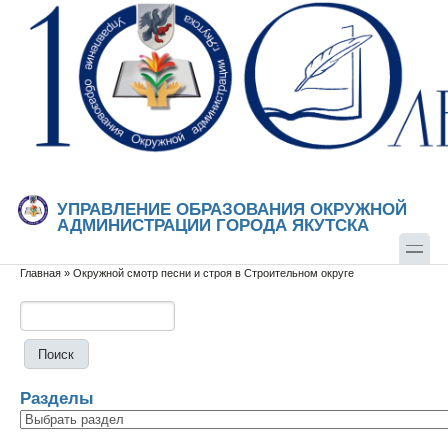
Перейти к основному содержанию
Skip to search
УПРАВЛЕНИЕ ОБРАЗОВАНИЯ ОКРУЖНОЙ
АДМИНИСТРАЦИИ ГОРОДА ЯКУТСКА
Главная
»
Окружной смотр песни и строя в Строительном округе
Вы здесь
Поиск
Форма поиска
Разделы