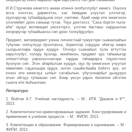
И.И.Стручкова кинигэтэ анаан итиннэ оҥоһуллубут кинигэ. Онуоха
өссө кэҥэтэн, дириҥэтэн, хас биирдии учуутал үлэтигэр,
оҕолоругар туһаайдаҕына олус сөптөөх. Арай наар ити кинигэнэн
үлэлиибит диэн саныыр тутах. Тоҕо диэтэххэ, “Саха бэргэн тыла-
өһө” оҕоҕо мотивация үөскэтэргэ, үлэтин бастакы хардыытын
оҥороругар туһаайыахха сөп диэн толкуйдуубун.
Предмет, метапредмет уонна личностнай түмүктэри сыаналааһын
туһунан чопчулуур буоллахха, бэриллэр сорудах иһигэр киирэ
сылдьаллара ордук курдук. Оччоҕо сыанабыл тула өттүттэн
көрүллүбүт, толору буолар, иккиһинэн, предмет эрэ таһымыгар
эппиэттэһэр үөрэнээччилэри тардан таһаарарга тоҕоостоох
буолуон сөп. Этэн аһарбытым курдук, оҕо бу кинигэнэн учуутал
көмөлөөх саҕалыыра ордук, онтон сыыйа-баайа бэйэтэ эрэ, ол
кэннэ ити кинигэҕэ ылбыт сатабылын, уһугуннарбыт дьоҕурун
атын эйгэҕэ туһаныан сөп. Биир үксүн үөрэх билиҥҥи эйгэтин
сыала ити быһыылаах.
Литература:
о
1. Войтов А.Г. Учебная наглядность. – М.: ИТК “Дашков и К
”,
2013.
2. Компетентностно-ориентированные задания. Конструирование и
применение в учебном процессе. – М.: ФИПИ, 2013.
3. Компетенции в образовании. Формирование и оценивание. – М.:
ФИПИ, 2013.