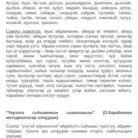
бүгүрү, бүрэ, бүтэҥи, дохсун, дьүккүөрдээх, дьиппиэн, дьэллик,
дьоһун, иһирэх, истиҥ, курус, мөдөөт, мындыр, номоҕон, нүһэр,
сыыдам, симик, сайаҕас, сиэдэрэй, сайдам, сулумах, талыы,
тыйыс, талба, татым, толоос, уйаҕас, хоодуот, чэмэлкэй, чулуу,
элэккэй, эҕэлээх, эриэккэс.
Сомоҕо домохтор:
аҕыс айдаанынан, айаҕар ас киирбэт, айаҕа
хам буолбат, айаҕын булунар, аллараа сыҥаах буолар, анныгар
баттыыр, аҥар да атаҕар тиийбэт, балыктааҕар кэлэҕэй, барар
сирэ баҕана үүтэ, барыах-кэлиэх сирин булбата, бас баттах, биир
күн ат уорҕатыгар – биир күн ат өрөҕөтүгэр, дьэбин уоһуйар, икки
сирэй, иннин тымтыктанар, киэҥ көҕүстээх, кур бэйэм
кубулуйбакка, кус сүрэх, кутуйах иинин кэҥэтэр, кутурукка
сөрөммүн, күөгэйэр күнүм, күөх оту тосту үктээбэт, кыната
сарбыллыбыт, кыһыл тылыгар олордор, кыыла турбут, моонньо
суон, муннугар сыттаах, муус сүрэх, сымыыттааҕар бүтэй, сытар
ынаҕы туруорбат, таала кырыыламмыт, тимир тириитин кэппит,
тутум үрдүүр, тыал хоту сылдьар, тылыттан хаптарбыт, тыынын
таһаарар, уйатыгар уу киирбит, улар мэйии, халлаан киһитэ,
харыйаны таҥнары соспут курдук.
“Үөрэххэ сыһыаммын сыаналаныы” (О.Карабанова
методикатыгар олоҕуран)
Сыала:
“үчүгэй үөрэнээччи” өйдөбүлгэ сыһыаны тургутуу, өйдөөн-
төйдөөн, туохха эрэ олоҕуран санааны этэргэ, сааһылыырга
үөрэнии.