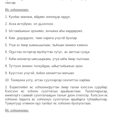
тахсар.
Өс хоһоонноро:
1. Куобах маҥана, өйдөөх оннооҕор ордук.
2. Аска өстүйүмэ, ол дьоллоох.
3. Ыстаабыккын эрэнимэ, аччыкка аһы көрдөрүмэ.
4. Ким доҕордоох, тииҥ харата үчүгэй буолар.
5. Үтүө ат биир кымньыылаах, быһыаҥ иннинэ кэмнээ.
6. Оҕустан охторгор муоһуттан тутус, ас ааттыа суоҕа.
7. Киһи киэнигэр ымсыырыма, үтүө киһи биир тыллаах.
8. Туттуоҥ иннинэ толкуйдаа, ыйыстыбыккын эрэн.
9. Күүстээх үчүгэй, бэйэҥ киэниттэн матыаҥ.
10. Тоҥмукка уоту, аттан суулларгар сиэлиттэн харбаа.
2. Бэриллибит өс хоһоонноруттан биир талан кэпсээн суруйар.
Кэпсээн өс хоһоон суолтатын арыйыахтаах. Талалларыгар,
кинилэргэ саамай суолталааҕын талыҥ диэн этиллэр. Кэпсээн ис
хоһооно барыта өс хоһоонун суолтатын арыйарга туһаайыллар.
Түмүктүүр этиинэн оҕо талбыт өс хоһооно буолуохтаах.
Өс хоһоонноро: