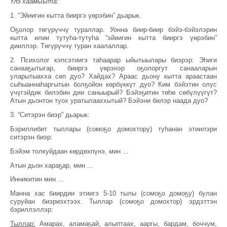
Үлэ хаамыыта:
1. “Эйиигин кытта бииргэ үөрэбин” дьарык.
Оҕолор төгүрүччү тураллар. Уонна биир-биир бэйэ-бэйэлэрин
кытта илии тутуһа-тутуһа “эйиигин кытта бииргэ үөрэбин”
дииллэр. Төгүрүччү туран хаалаллар.
2. Психолог кэпсэтиигэ таһаарар ыйытыылары биэрэр: Эһиги
санааҕытыгар, бииргэ үөрэнэр оҕолоргут санааларын
уларытыахха сөп дуо? Хайдах? Араас дьону кытта араастаан
сыһыаннаһаргытын болҕойон көрбүккүт дуо? Ким бэйэтин олус
үчүгэйдик билэбин дии саныырый? Бэйэҕитин төһө сөбүлүүгүт?
Атын дьонтон туох уратылааххытый? Бэйэни билэр наада дуо?
3. “Ситэрэн биэр” дьарык:
Бэриллибит тыллары (сомоҕо домохтору) туһанан этиилэри
ситэрэн биэр:
Бэйэм толкуйдаан көрдөхпүнэ, мин ...
Атын дьон хараҕар, мин ...
Инникитин мин ...
Манна хас биирдии этиигэ 5-10 тылы (сомоҕо домоҕу) булан
суруйан биэриэхтээх. Тыллар (сомоҕо домохтор) эрдэттэн
бэриллэллэр:
Тыллар:
Амарах, аламаҕай, алыптаах, ааргы, бардам, боччум,