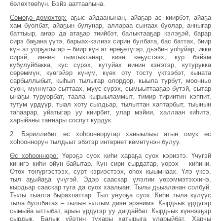
бөлөхтөөһүн. Бэйэ ааттааһына.
Сомоҕо домохтор:
аҕыс айдаанынан, айаҕар ас киирбэт, айаҕа
хам буолбат, айаҕын булунар, аллараа сыҥаах буолар, анныгар
баттыыр, аҥар да атаҕар тиийбэт, балыктааҕар кэлэҕэй, барар
сирэ баҕана үүтэ, барыах-кэлиэх сирин булбата, бас баттах, биир
күн ат уорҕатыгар – биир күн ат өрөҕөтүгэр, дьэбин уоһуйар, икки
сирэй, иннин тымтыктанар, киэҥ көҕүстээх, кур бэйэм
кубулуйбакка, кус сүрэх, кутуйах иинин кэҥэтэр, кутурукка
сөрөммүн, күөгэйэр күнүм, күөх оту тосту үктээбэт, кыната
сарбыллыбыт, кыһыл тылыгар олордор, кыыла турбут, моонньо
суон, муннугар сыттаах, муус сүрэх, сымыыттааҕар бүтэй, сытар
ынаҕы туруорбат, таала кырыыламмыт, тимир тириитин кэппит,
тутум үрдүүр, тыал хоту сылдьар, тылыттан хаптарбыт, тыынын
таһаарар, уйатыгар уу киирбит, улар мэйии, халлаан киһитэ,
харыйаны таҥнары соспут курдук.
2. Бэриллибит өс хоһоонноругар ханыылыы атын омук өс
хоһооннорун тылдьыт эбэтэр интернет көмөтүнэн булуу.
Өс хоһоонноро:
Үөрэҕэ суох киһи хараҕа суох кэриэтэ. Үчүгэй
кинигэ киһи өйүн байытар. Күн сири сырдатар, үөрэх – киһини.
Өтөх төҥүргэстээх, сурт кэриэстээх, оһох кыымнаах. Үлэ үксэ,
тыл аҕыйаҕа үчүгэй. Эдэр сааскар үлэлии үөрэммэтэххинэ,
кырдьар сааскар туга да суох хаалыаҥ. Тылы дьыаланан солбуй.
Тылы тыалга бырахпаттар. Тыл уҥуоҕа суох. Киһи тыла күлүүс
тыла буолбатах – тылын ыллым диэн эрэнимэ. Кырдьык үрдүгэр
сымыйа ыттыбат, арыы үрдүгэр уу дагдайбат. Кырдьык күннээҕэр
сырдык. Балык үйэтин тухары хатырыга уларыйбат. Харчы