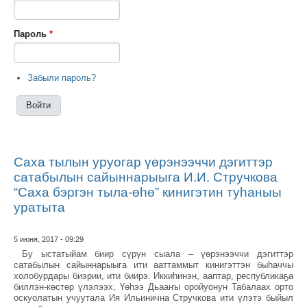
Пароль
*
Забыли пароль?
Саха тылын уруогар үөрэнээччи дэгиттэр
сатабылын сайыннарыыга И.И. Стручкова
“Саха бэргэн тыла-өһө” кинигэтин туһаныы
уратыта
5 июня, 2017 - 09:29
Бу ыстатыйам биир сүрүн сыала – үөрэнээччи дэгиттэр
сатабылын сайыннарыыга ити ааттаммыт кинигэттэн быһаччы
холобурдары биэрии, ити биирэ. Иккиһинэн, ааптар, республикаҕа
биллэн-көстөр үлэлээх, Үөһээ Дьааҥы оройуонун Табалаах орто
оскуолатын учуутала Ия Ильинична Стручкова ити үлэтэ быйыл