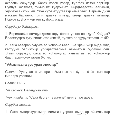
ахсааны сөбүлүүр. Харах көрөн үөрэр, кулгаах истэн сэргиир.
Сүппүт көстүбэт, тимирбит күөрэйбэт. Кырдьаҕастан алгыһын,
эдэртэн эйэтин ыл. Үтүө сүбэ өтүүтээҕэр көмөлөөх. Барыам диэн
маскын бараама. Киһи эриэнэ иһигэр, көтөр эриэнэ таһыгар.
Норуот күүһэ – көмүөл күүһэ... о.д.а.
Сорудаҕы быһаарыы:
1. Бэриллибит сомоҕо домохтору бөлөхтүөххэ сөп дуо? Хайдах?
Бөлөхтүүргэ тугу билиэхтээхпитий, туохха олоҕуруохтаахпытый?
2. Хайа баҕарар омукка өс хоһооно баар. Ол эрэн биир өйдөбүлү,
көстүүнү бэлиэтиир уобарастааһына атын-атын буолуон сөп.
Эһиги соруккут, саха өс хоһоонугар ханыылыы өс хоһооннор
баалларын-суохтарын билии.
“Айымньыга уус-уран этиилэр”
Сыала:
Уус-уран этиилэри айымньыттан була, бэйэ тылыгар
киллэрэ үөрэнии.
Сааһа:
11-15.
Үлэ көрүҥэ:
Бөлөҕүнэн үлэ.
Туох наадата:
“Саха бэргэн тыла-өһө” кинигэ, тэтэрээт.
Сорудах арааһа:
1. Саха литературатыгар билигин үөрэтэ сылдьар айымньыгар