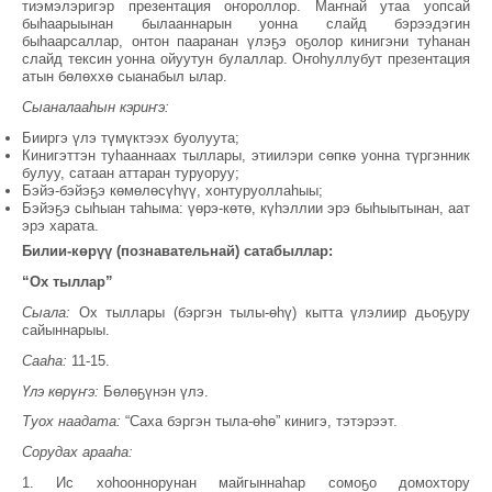
тиэмэлэригэр презентация оҥороллор. Маҥнай утаа уопсай
быһаарыынан былааннарын уонна слайд бэрээдэгин
быһаарсаллар, онтон пааранан үлэҕэ оҕолор кинигэни туһанан
слайд тексин уонна ойуутун булаллар. Оҥоһуллубут презентация
атын бөлөххө сыанабыл ылар.
Сыаналааһын кэриҥэ:
Бииргэ үлэ түмүктээх буолуута;
Кинигэттэн туһааннаах тыллары, этиилэри сөпкө уонна түргэнник
булуу, сатаан аттаран туруоруу;
Бэйэ-бэйэҕэ көмөлөсүһүү, хонтуруоллаһыы;
Бэйэҕэ сыһыан таһыма: үөрэ-көтө, күһэллии эрэ быһыытынан, аат
эрэ харата.
Билии-көрүү (познавательнай) сатабыллар:
“Ох тыллар”
Сыала:
Ох тыллары (бэргэн тылы-өһү) кытта үлэлиир дьоҕуру
сайыннарыы.
Сааһа:
11-15.
Үлэ көрүҥэ:
Бөлөҕүнэн үлэ.
Туох наадата:
“Саха бэргэн тыла-өһө” кинигэ, тэтэрээт.
Сорудах арааһа:
1. Ис хоһооннорунан майгыннаһар сомоҕо домохтору