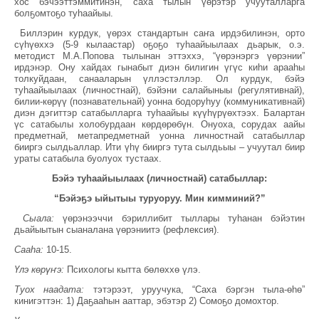
хос бэчээттэммитинэн, саха тылын үөрэтэр учууталларга
болҕомтоҕо туһаайыы.
Биллэрин курдук, үөрэх стандартын саҥа ирдэбилинэн, орто
сүһүөххэ (5-9 кылаастар) оҕоҕо туһаайыылаах дьарык, о.э.
методист М.А.Попова тылынан эттэххэ, “үөрэнэргэ үөрэнии”
ирдэнэр. Ону хайдах гынабыт диэн билигин үгүс киһи арааһы
толкуйдаан, санааларын үллэстэллэр. Ол курдук, бэйэ
туһаайыылаах (личностнай), бэйэни салайыныы (регулятивнай),
билии-көрүү (познавательнай) уонна бодоруһуу (коммуникативнай)
диэн дэгиттэр сатабылларга туһаайыы күүһүрүөхтээх. Балартан
үс сатабылы холобурдаан көрдөрөбүн. Онуоха, сорудах аайы
предметнай, метапредметнай уонна личностнай сатабыллар
бииргэ сылдьаллар. Ити үһү бииргэ тута сылдьыы – учуутал биир
ураты сатабыла буолуох тустаах.
Бэйэ туһаайыылаах (личностнай) сатабыллар:
“Бэйэҕэ ыйытыы туруоруу. Мин кимминий?”
Сыала:
үөрэнээччи бэриллибит тыллары туһанан бэйэтин
дьайыытын сыаналана үөрэниитэ (рефлексия).
Сааһа:
10-15.
Үлэ көрүҥэ:
Психологы кытта бөлөххө үлэ.
Туох наадата:
тэтэрээт, уруучука, “Саха бэргэн тыла-өһө”
кинигэттэн: 1) Даҕааһын ааттар, эбэтэр 2) Сомоҕо домохтор.