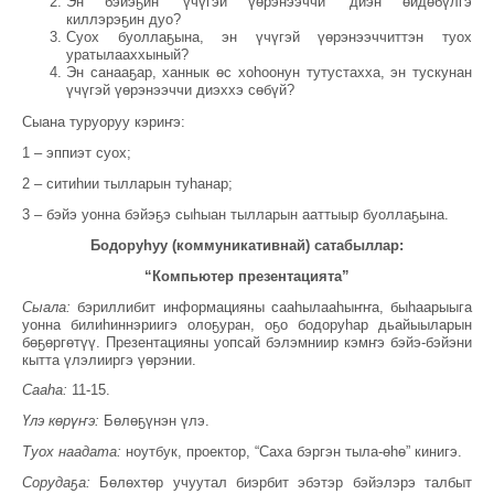
Эн бэйэҕин “үчүгэй үөрэнээччи” диэн өйдөбүлгэ
киллэрэҕин дуо?
Суох буоллаҕына, эн үчүгэй үөрэнээччиттэн туох
уратылааххыный?
Эн санааҕар, ханнык өс хоһоонун тутустахха, эн тускунан
үчүгэй үөрэнээччи диэххэ сөбүй?
Сыана туруоруу кэриҥэ:
1 – эппиэт суох;
2 – ситиһии тылларын туһанар;
3 – бэйэ уонна бэйэҕэ сыһыан тылларын ааттыыр буоллаҕына.
Бодоруһуу (коммуникативнай) сатабыллар:
“Компьютер презентацията”
Сыала:
бэриллибит информацияны сааһылааһыҥҥа, быһаарыыга
уонна билиһиннэриигэ олоҕуран, оҕо бодоруһар дьайыыларын
бөҕөргөтүү. Презентацияны уопсай бэлэмниир кэмҥэ бэйэ-бэйэни
кытта үлэлииргэ үөрэнии.
Сааһа:
11-15.
Үлэ көрүҥэ:
Бөлөҕүнэн үлэ.
Туох наадата:
ноутбук, проектор, “Саха бэргэн тыла-өһө” кинигэ.
Сорудаҕа:
Бөлөхтөр учуутал биэрбит эбэтэр бэйэлэрэ талбыт