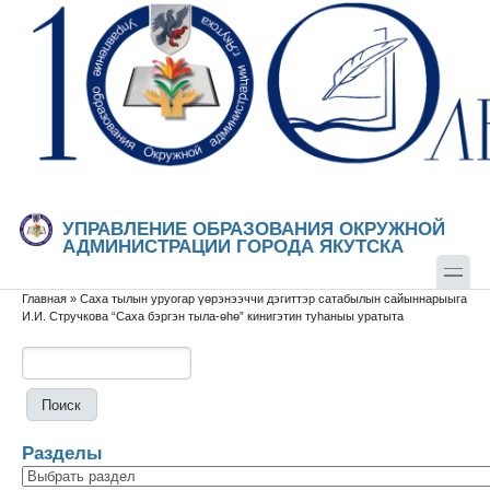
Перейти к основному содержанию
Skip to search
УПРАВЛЕНИЕ ОБРАЗОВАНИЯ ОКРУЖНОЙ
АДМИНИСТРАЦИИ ГОРОДА ЯКУТСКА
Главная
»
Саха тылын уруогар үөрэнээччи дэгиттэр сатабылын сайыннарыыга
Вы здесь
И.И. Стручкова “Саха бэргэн тыла-өһө” кинигэтин туһаныы уратыта
Поиск
Форма поиска
Разделы