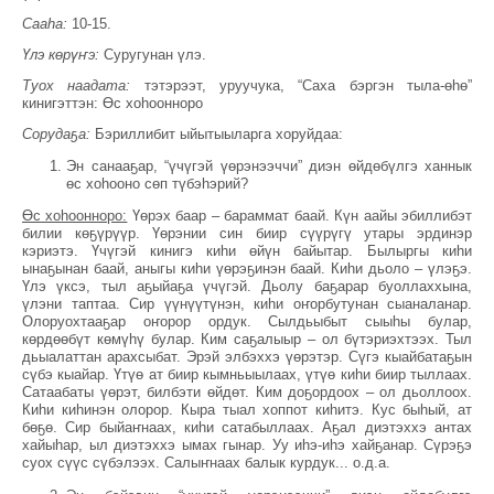
Сааһа:
10-15.
Үлэ көрүҥэ:
Суругунан үлэ.
Туох наадата:
тэтэрээт, уруучука, “Саха бэргэн тыла-өһө”
кинигэттэн: Өс хоһоонноро
Сорудаҕа:
Бэриллибит ыйытыыларга хоруйдаа:
Эн санааҕар, “үчүгэй үөрэнээччи” диэн өйдөбүлгэ ханнык
өс хоһооно сөп түбэһэрий?
Өс хоһоонноро:
Үөрэх баар – бараммат баай. Күн аайы эбиллибэт
билии көҕүрүүр. Үөрэнии син биир сүүрүгү утары эрдинэр
кэриэтэ. Үчүгэй кинигэ киһи өйүн байытар. Былыргы киһи
ынаҕынан баай, аныгы киһи үөрэҕинэн баай. Киһи дьоло – үлэҕэ.
Үлэ үксэ, тыл аҕыйаҕа үчүгэй. Дьолу баҕарар буоллаххына,
үлэни таптаа. Сир үүнүүтүнэн, киһи оҥорбутунан сыаналанар.
Олоруохтааҕар оҥорор ордук. Сылдьыбыт сыыһы булар,
көрдөөбүт көмүһү булар. Ким саҕалыыр – ол бүтэриэхтээх. Тыл
дьыалаттан арахсыбат. Эрэй элбэххэ үөрэтэр. Сүгэ кыайбатаҕын
сүбэ кыайар. Үтүө ат биир кымньыылаах, үтүө киһи биир тыллаах.
Сатаабаты үөрэт, билбэти өйдөт. Ким доҕордоох – ол дьоллоох.
Киһи киһинэн олорор. Кыра тыал хоппот киһитэ. Кус быһый, ат
бөҕө. Сир быйаҥнаах, киһи сатабыллаах. Аҕал диэтэххэ антах
хайыһар, ыл диэтэххэ ымах гынар. Уу иһэ-иһэ хайҕанар. Сүрэҕэ
суох сүүс сүбэлээх. Салыҥнаах балык курдук... о.д.а.