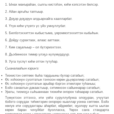
1. Ынах маҥыраһан, сылгы кистэһэн, киһи кэпсэтэн билсэр.
2. Айан аргыһы таптыыр.
3. Доҕор доҕорун алдьархайга хаалларбат.
4. Үтүө киһи үтүөтэ үс үйэ умнуллубат.
5. Билбэтэххиттэн кыбыстыма, үөрэммэтэххиттэн кыбыһын.
6. Дойду сурахтаах, алаас ааттаах.
7. Ким саҕалыыр – ол бүтэриэхтээх.
8. Дьэбиннээх тимир үлэҕэ күлүмүрдүүр.
9. Ууга түспүт киһи оттон тутуһар.
Сыаналааһын кэриҥэ:
Тиэкистэн сөптөөх быһа тардыыны булар сатабыл;
Өс хоһоонун суолтатын тэҥнээн көрөн дьүөрэлиир сатабыл;
Өс хоһоонун суолтатын арыйар бэргэн этиилэри туһаныы;
Бэйэ санаатын дакаастыыр, ситимнээн сайыннарар сатабыл;
Ураты, тиэмэҕэ сыһыаннаах тиэкиһи оҥорон таһаарар сатабыл.
Түмүктээн эттэххэ, ити үөһэ суруллубукка олоҕуран, учуутал
бэйэтэ сорудах тиһиктэрин оҥороро кыаллар уонна сөптөөх. Бэйэ
нөҥүө ити сорудахтары аһарбат, өйдөөбөт, оҕолору кытта ыытан
көрөн баран чочуйбат буоллахха, Үөрэх саҥа стандарта
киирэригэр кэккэ ыарахаттары көрсүөххэ сөп дии саныыбын.