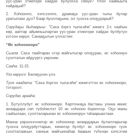
уус-уран этиилэри хайдах булуохха сөбүй? Үлэҥ хаамыыта
хайдаҕый?
2. Хоһооҥҥо, кэпсээҥҥэ, драмаҕа уус-уран тылы булар
уратылаах дуо? Баар буоллаҕына, ол туохха олоҕурарый?
Сорудаҕы быһаарыы:
“Саха бэргэ тыла-өһө” кинигэ 2-с чааһын
көр, ааптар айымньылартан уус-уран этиилэри хайдах булбутун
кэтээн көрүҥ. Санааҕытын үллэстиҥ.
“Өс хоһоонноро”
Сыала:
Саха таайтаран этэр майгытыгар олоҕуран, өс хоһоонун
суолтатын өйдүүргэ үөрэнии.
Сааһа:
11-15.
Үлэ көрүҥэ:
Бөлөҕүнэн үлэ.
Туох наадата:
“Саха бэргэн тыла-өһө” кинигэттэн өс хоһоонноро,
тэтэрээт.
Сорудах арааһа:
1. Бутуллубут өс хоһоонноро. Карточкаҕа бастакы уонна иккис
аҥаардара сөп түбэһиспэт 10 өс хоһооно бэриллэр. Оҕо маны
сааһылаан, суолталарынан өс хоһооннорун таһаарыахтаах.
Манна үөрэнээччилэр өс хоһооннор аҥаардарын булалларыгар
туохха олоҕурбуттарын, кинилэр булбут өс хоһоонноро туох
суолталааҕын, ханнык майгыннаһар баарын туһунан кэпсэтии