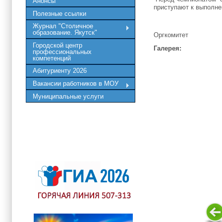
Анонсы
приступают к выполне
Полезные ссылки
Журнал "Столичное
образование. Якутск"
Оргкомитет
Городской центр
Галерея:
профессиональных
компетенций
Абитуриенту 2026
Вакансии работников в МОУ
Муниципальные услуги