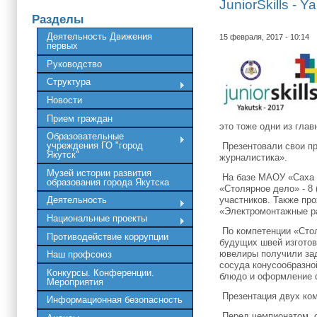
JuniorSkills - Y
Разделы
Деятельность Движения
15 февраля, 2017 - 10:14
первых
Руководство
Структура
Новости
Прием граждан
это тоже одни из гла
Образовательные
учреждения ГО "город
Презентовали свои п
Якутск"
журналистика».
Музей истории развития
На базе МАОУ «Саха по
образования города Якутска
«Столярное дело» - 8 
участников. Также пр
Деятельность
«Электромонтажные ра
Национальные проекты
По компетенции «Стол
Противодействие коррупции
будущих швей изготов
ювелиры получили зад
Наш профсоюз
сосуда конусообразно
Конкурсы. Конференции.
блюдо и оформление 
Мероприятия
Презентация двух ком
Информационная безопасность
Перед чемпионатом ор