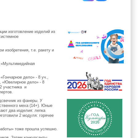
ции изготовление изделий из
 системное
 изобретения, т.е. ракету и
и «Мультимедийная
«Гончарное дело» - 8 уч.,
2, «Ювелирное дело» - 8
 2 участника и
пертов.
дсвечник из фанеры. У
ственного меха (14+). Юные
вают два изделия: лепка
готовили 2 модуля: горячее
работы» тоже прошла успешно.
иков. Затем конкурсанты