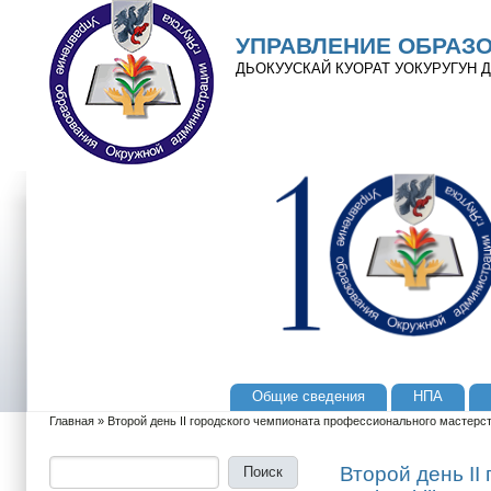
Перейти к основному содержанию
Skip to search
УПРАВЛЕНИЕ ОБРАЗ
ДЬОКУУСКАЙ КУОРАТ УОКУРУГУН
Общие сведения
НПА
Главное меню
Главная
»
Второй день II городского чемпионата профессионального мастерств
Вы здесь
Поиск
Форма поиска
Второй день I