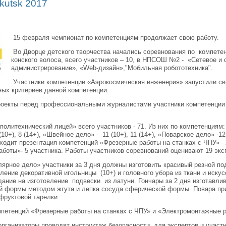
akutsk 2017
15 февраля чемпионат по компетенциям продолжает свою работу.
Во Дворце детского творчества начались соревнования по компетен
конского волоса, всего участников – 10, в НПСОШ №2 - «Сетевое и
администрирование», «Web-дизайн»,"Мобильная робототехника".
Участники компетенции «Аэрокосмическая инженерия» запустили свои
вных критериев данной компетенции.
роекты перед профессиональными журналистами участники компетенци
литехнический лицей» всего участников - 71. Из них по компетенциям: 
(10+), 8 (14+), «Швейное дело» - 11 (10+), 11 (14+), «Поварское дело» -1
оходит презентация компетенций «Фрезерные работы на станках с ЧПУ» -
боты»- 5 участника. Работы участников соревнований оценивают 19 экс
ярное дело» участники за 3 дня должны изготовить красивый резной по
ление декоративной игольницы (10+) и головного убора из ткани и искус
ание на изготовление подвески из латуни. Гончары за 2 дня изготавли
й формы методом жгута и лепка сосуда сферической формы. Повара при
фруктовой тарелки.
петенций «Фрезерные работы на станках с ЧПУ» и «Электромонтажные 
ганизаторы проводят инструктаж безопасности для экспертов и участн