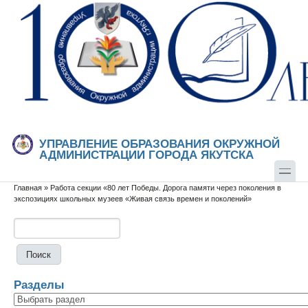
Перейти к основному содержанию
Skip to search
УПРАВЛЕНИЕ ОБРАЗОВАНИЯ ОКРУЖНОЙ
АДМИНИСТРАЦИИ ГОРОДА ЯКУТСКА
Главная
»
Работа секции «80 лет Победы. Дорога памяти через поколения в
Вы здесь
экспозициях школьных музеев «Живая связь времен и поколений»
Поиск
Форма поиска
Разделы