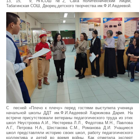
13, 15, 9, НПСОШ №2, Саха политехнический лицей,
Табагинская СОШ, Дворец детского творчества им.Ф.И.Авдеевой.
С песней «Плечо к плечу» перед гостями выступила ученица
начальной школы ДДТ им.Ф.И.Авдеевой Харжикова Дария. На
встрече присутствовали ветераны педагогического труда из этих
школ Неустроева А.И., Нестерева Л.Л., Федотова М.Н., Павлова
А.Г., Петрова Н.А., Шестакова С.М., Романова Д.И. Учащиеся
школ представляли историю своих школ, работу педагогического
коллектива и детей во время войны. Как отметила эксперт