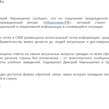
Ф»
трий Чернышенко сообщил, что по поручению председателя п
формационный ресурс «
Объясняем.РФ
», который станет 
циальной и оперативной информации в сложившейся ситуации.
х сетях и СМИ размещатся колоссальный поток информации, сред
Правительству важно донести до людей актуальную и достовер
мещены ответы на самые актуальные вопросы граждан по всем сф
ом регионе страны без исключения – от транспортного сообще
боты учебных заведений, подчеркнул Дмитрий Чернышенко и п
удет доступна форма обратной связи, через которую граждане см
й в стране.
u