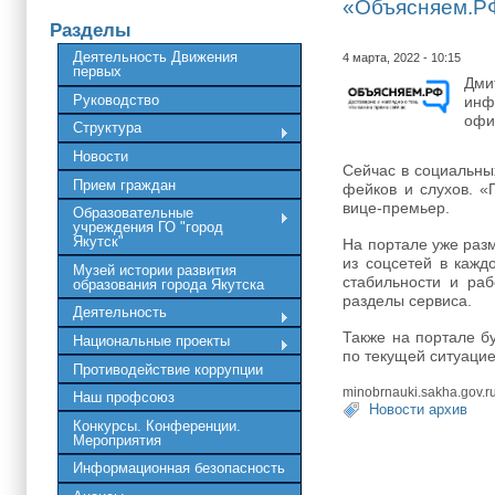
«Объясняем.Р
Разделы
Деятельность Движения
4 марта, 2022 - 10:15
первых
Дми
Руководство
ин
офи
Структура
Новости
Сейчас в социальны
Прием граждан
фейков и слухов. «
вице-премьер.
Образовательные
учреждения ГО "город
Якутск"
На портале уже раз
из соцсетей в кажд
Музей истории развития
стабильности и ра
образования города Якутска
разделы сервиса.
Деятельность
Также на портале б
Национальные проекты
по текущей ситуацие
Противодействие коррупции
minobrnauki.sakha.gov.r
Наш профсоюз
Новости архив
Конкурсы. Конференции.
Мероприятия
Информационная безопасность