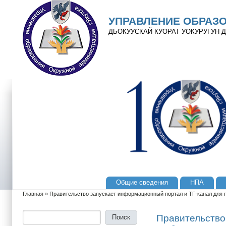
Перейти к основному содержанию
Skip to search
УПРАВЛЕНИЕ ОБРАЗ
ДЬОКУУСКАЙ КУОРАТ УОКУРУГУН
Общие сведения
НПА
Главное меню
Главная
»
Правительство запускает информационный портал и ТГ-канал для
Вы здесь
Поиск
Форма поиска
Правительство