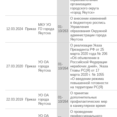
организациях
городского округа
«город Якутск»
О внесении изменений
в бюджетную роспись
МКУ УО
01-
Управления
12.03.2024
Приказ
ГО города
10/263
образования Окружной
Якутска
администрации города
Якутска
О реализации Указа
Президента РФ от 25
марта 2020 года № 206
«Об объявлении в
УО ОА
Российской Федерации
01-
27.03.2020
Приказ
города
нерабочих дней», Указа
10/264
Якутска
Главы РС(Я) от 17
марта 2020 г. № 1055
«О введении режима
повышенной готовности
на территории РС(Я)
О принятии
УО ОА
01-
дополнительных
22.03.2019
Приказ
города
10/264
профилактических мер
Якутска
в каникулярное время
O проведении
УО ОА
профессионального