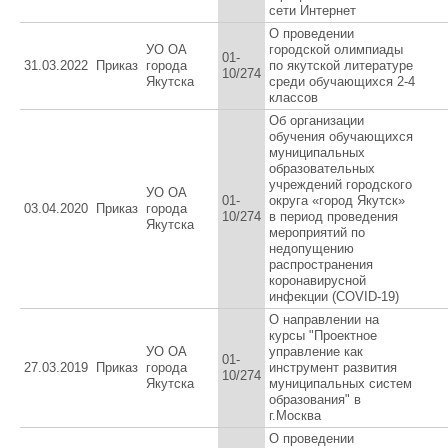
сети Интернет
О проведении
УО ОА
городской олимпиады
01-
31.03.2022
Приказ
города
по якутской литературе
10/274
Якутска
среди обучающихся 2-4
классов
Об организации
обучения обучающихся
муниципальных
образовательных
учреждений городского
УО ОА
01-
округа «город Якутск»
03.04.2020
Приказ
города
10/274
в период проведения
Якутска
мероприятий по
недопущению
распространения
коронавирусной
инфекции (COVID-19)
О направлении на
курсы "Проектное
УО ОА
управление как
01-
27.03.2019
Приказ
города
инструмент развития
10/274
Якутска
муниципальных систем
образования" в
г.Москва
О проведении