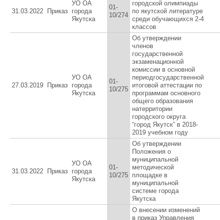
УО ОА
городской олимпиады
01-
31.03.2022
Приказ
города
по якутской литературе
10/274
Якутска
среди обучающихся 2-4
классов
Об утверждении
членов
государственной
экзаменационной
комиссии в основной
УО ОА
периодгосударственной
01-
27.03.2019
Приказ
города
итоговой аттестации по
10/275
Якутска
программам основного
общего образования
натерритории
городского округа
“город Якутск” в 2018-
2019 учебном году
Об утверждении
Положения о
муниципальной
УО ОА
01-
методической
31.03.2022
Приказ
города
10/275
площадке в
Якутска
муниципальной
системе города
Якутска
О внесении изменений
в приказ Управления