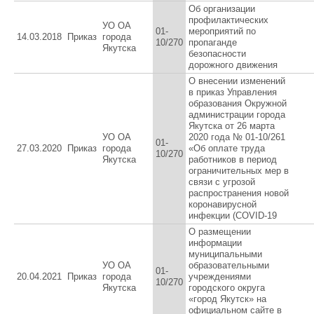
Об организации
профилактических
УО ОА
01-
мероприятий по
14.03.2018
Приказ
города
10/270
пропаганде
Якутска
безопасности
дорожного движения
О внесении изменений
в приказ Управления
образования Окружной
администрации города
Якутска от 26 марта
УО ОА
2020 года № 01-10/261
01-
27.03.2020
Приказ
города
«Об оплате труда
10/270
Якутска
работников в период
ограничительных мер в
связи с угрозой
распространения новой
коронавирусной
инфекции (COVID-19
О размещении
информации
муниципальными
УО ОА
образовательными
01-
20.04.2021
Приказ
города
учреждениями
10/270
Якутска
городского округа
«город Якутск» на
официальном сайте в