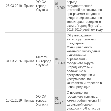
УО ОА
период
01-
26.03.2019
Приказ
города
государственной
10/269
Якутска
итоговой аттестации по
программам среднего
общего образования на
территории городского
округа “город Якутск” в
2018-2019 учебном году
Об утверждении
антикоррупционных
стандартов
Муниципального
казенного учреждения
«Управление
МКУ УО
01-
образования»
31.03.2026
Приказ
ГО города
10/269
городского округа
Якутска
«город Якутск» и
положение о
предотвращении и
урегулировании
конфликта интересов в
новой редакции
О проведении
УО ОА
городского конкурса
01-
18.01.2019
Приказ
города
каллиграфии имени Т.Г.
10/27
Якутска
Евсиковой среди
учащихся 5-8 классов