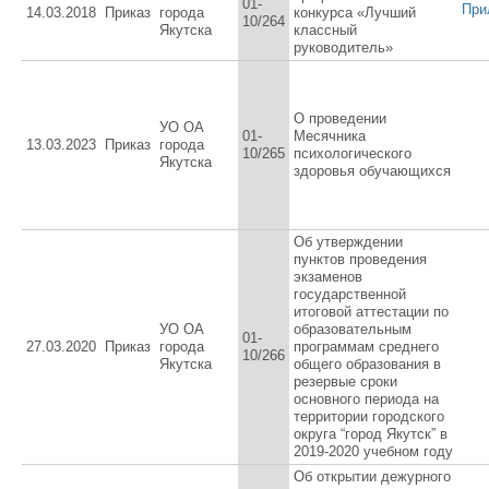
01-
При
14.03.2018
Приказ
города
конкурса «Лучший
10/264
Якутска
классный
руководитель»
О проведении
УО ОА
01-
Месячника
13.03.2023
Приказ
города
10/265
психологического
Якутска
здоровья обучающихся
Об утверждении
пунктов проведения
экзаменов
государственной
итоговой аттестации по
УО ОА
образовательным
01-
27.03.2020
Приказ
города
программам среднего
10/266
Якутска
общего образования в
резервые сроки
основного периода на
территории городского
округа “город Якутск” в
2019-2020 учебном году
Об открытии дежурного