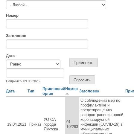
Номер
Заголовок
Дата
Дата
Дата
Например: 09.08.2026
Принявший
Номер
Дата
Тип
Заголовок
При
орган
О соблюдении мер по
профилактике и
предотвращению
распространения новой
УО ОА
коронавирусной
01-
19.04.2021
Приказ
города
инфекции (COVID-19) в
10/263
Якутска
муниципальных
образовательных