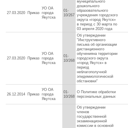
муниципального
дошкольного
УО ОА
01-
образовательного
27.03.2020
Приказ
города
10/267
учреждения городского
Якутска
округа «город Якутск»
в период с 30 марта по
03 апреля 2020 года
Об утверждении
"Инструктивного
письма об организации
дистанционного
УО ОА
обученияна территории
01-
27.03.2020
Приказ
города
городского округа
10/268
Якутска
«город Якутск» в
период
неблагополучной
эпидемиологической
обстановки"
УО ОА
01-
О Политике обработки
26.12.2014
Приказ
города
10/268
персональных данных
Якутска
Об утверждении
членов
государственной
экзаменационной
комиссии в основной