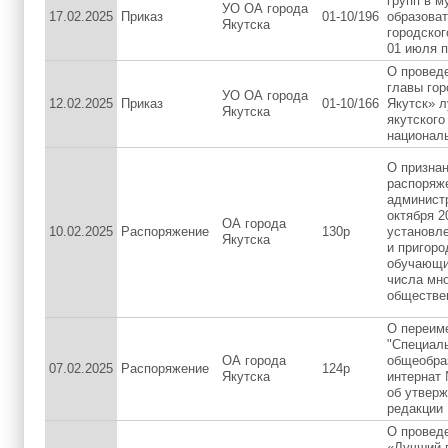
групп в 
УО ОА города
17.02.2025
Приказ
01-10/196
образова
Якутска
городског
01 июля п
О провед
главы гор
УО ОА города
12.02.2025
Приказ
01-10/166
Якутск» 
Якутска
якутского
националь
О призна
распоряж
администр
октября 2
ОА города
10.02.2025
Распоряжение
130р
установле
Якутска
и пригоро
обучающих
числа мн
обществе
О переим
"Специаль
ОА города
общеобра
07.02.2025
Распоряжение
124р
Якутска
интернат 
об утверж
редакции
О проведе
«Лучший 