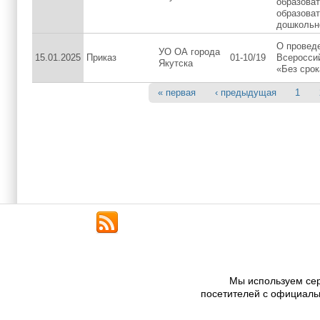
образова
образова
дошкольн
О провед
УО ОА города
15.01.2025
Приказ
01-10/19
Всероссий
Якутска
«Без срок
« первая
‹ предыдущая
1
Страницы
Мы используем сер
посетителей с официаль