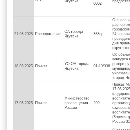
Якутска
предостав
0002
О внесени
распоряж
городског
ОА города
21.03.2025
Распоряжение
368зр
24 январ
Якутска
проведен
дня прием
округе «г
Об объяв
конкурса 
УО ОА города
резерв р
18.03.2025
Приказ
01-10/338
Якутска
муниципа
учреждени
«город Як
Приказ М
17.03.202
федераль
Министерство
воспитат
17.03.2025
Приказ
просвещения
209
организац
России
оздоровле
воспитате
(Зарегис
России 31