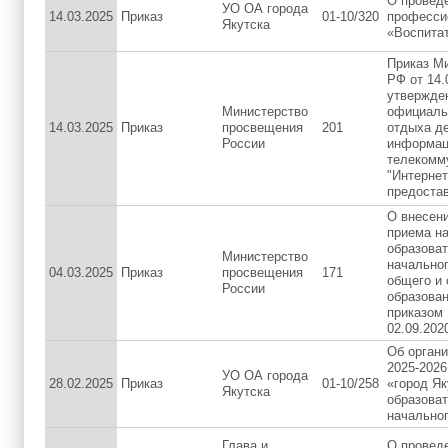
О провед
УО ОА города
14.03.2025
Приказ
01-10/320
професси
Якутска
«Воспитат
Приказ М
РФ от 14.
утвержде
Министерство
официальн
14.03.2025
Приказ
просвещения
201
отдыха де
России
информац
телекомм
"Интернет
предоста
О внесен
приема на
образова
Министерство
начальног
04.03.2025
Приказ
просвещения
171
общего и 
России
образова
приказом
02.09.202
Об органи
2025-2026
УО ОА города
28.02.2025
Приказ
01-10/258
«город Я
Якутска
образова
начально
Глава и
О провед