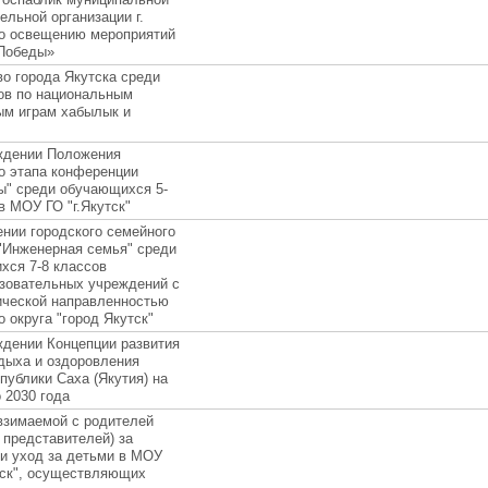
ельной организации г.
по освещению мероприятий
 Победы»
о города Якутска среди
ов по национальным
ым играм хабылык и
ждении Положения
о этапа конференции
ы" среди обучающихся 5-
в МОУ ГО "г.Якутск"
нии городского семейного
"Инженерная семья" среди
хся 7-8 классов
зовательных учреждений с
ической направленностью
о округа "город Якутск"
ждении Концепции развития
дыха и оздоровления
публики Саха (Якутия) на
 2030 года
взимаемой с родителей
 представителей) за
и уход за детьми в МОУ
тск", осуществляющих