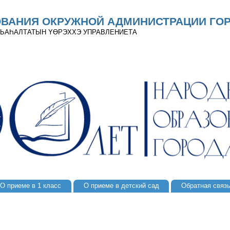
ОВАНИЯ ОКРУЖНОЙ АДМИНИСТРАЦИИ ГОР
 ДЬАҺАЛТАТЫН YӨРЭХХЭ УПРАВЛЕНИЕТА
О приеме в 1 класс
О приеме в детский сад
Обратная связ