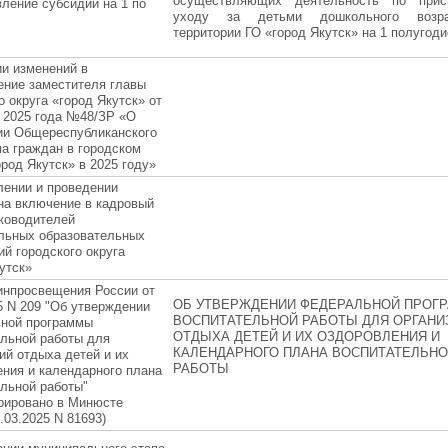
осуществляющих деятельность по при
ление субсидии на 1 по
уходу за детьми дошкольного возр
территории ГО «город Якутск» на 1 полугодие
и изменений в
ение заместителя главы
о округа «город Якутск» от
я 2025 года №48/ЗР «О
ии Общереспубликанского
а граждан в городском
ород Якутск» в 2025 году»
лении и проведении
на включение в кадровый
уководителей
льных образовательных
й городского округа
утск»
инпросвещения России от
ОБ УТВЕРЖДЕНИИ ФЕДЕРАЛЬНОЙ ПРОГ
5 N 209 "Об утверждении
ВОСПИТАТЕЛЬНОЙ РАБОТЫ ДЛЯ ОРГАНИ
ной программы
ОТДЫХА ДЕТЕЙ И ИХ ОЗДОРОВЛЕНИЯ И
ельной работы для
КАЛЕНДАРНОГО ПЛАНА ВОСПИТАТЕЛЬН
ий отдыха детей и их
РАБОТЫ
ния и календарного плана
льной работы"
трировано в Минюсте
.03.2025 N 81693)