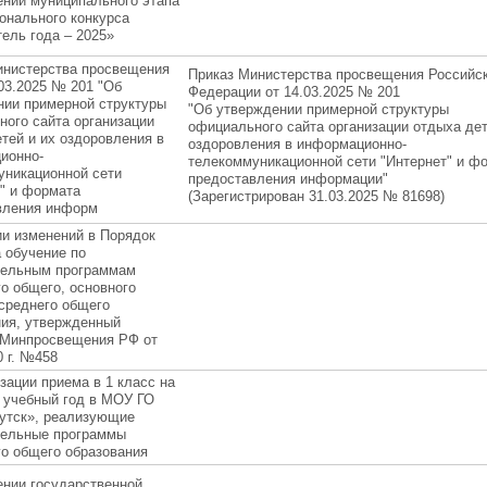
ении муниципального этапа
онального конкурса
ель года – 2025»
инистерства просвещения
Приказ Министерства просвещения Российс
03.2025 № 201 "Об
Федерации от 14.03.2025 № 201
нии примерной структуры
"Об утверждении примерной структуры
ого сайта организации
официального сайта организации отдыха дет
тей и их оздоровления в
оздоровления в информационно-
ионно-
телекоммуникационной сети "Интернет" и ф
уникационной сети
предоставления информации"
" и формата
(Зарегистрирован 31.03.2025 № 81698)
вления информ
ии изменений в Порядок
 обучение по
тельным программам
о общего, основного
среднего общего
ния, утвержденный
 Минпросвещения РФ от
0 г. №458
зации приема в 1 класс на
 учебный год в МОУ ГО
кутск», реализующие
тельные программы
го общего образования
ении государственной