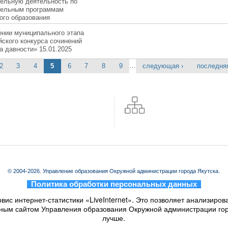
тельную деятельность по
тельным программам
ого образования
ении муниципального этапа
ского конкурса сочинений
а давности» 15.01.2025
…
2
3
4
5
6
7
8
9
следующая ›
последня
© 2004-2026. Управление образования Окружной администрации города Якутска.
_
Политика обработки персональных данных
_
вис интернет-статистики «LiveInternet». Это позволяет анализиров
ным сайтом Управления образования Окружной администрации горо
лучше.