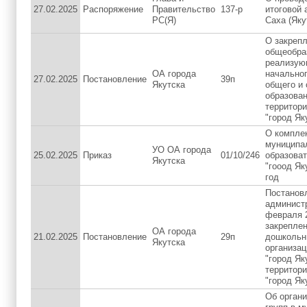
27.02.2025
Распоряжение
Правительство
137-р
итоговой 
РС(Я)
Саха (Яку
О закреп
общеобра
реализую
ОА города
начальног
27.02.2025
Постановление
39п
Якутска
общего и 
образован
территори
"город Як
О компле
муниципа
УО ОА города
25.02.2025
Приказ
01/10/246
образова
Якутска
"гооод Як
год
Постанов
администр
февраля 2
закрепле
ОА города
21.02.2025
Постановление
29п
дошкольн
Якутска
организац
"город Як
территори
"город Як
Об орган