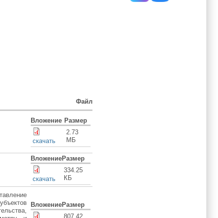
Файл
Вложение
Размер
2.73
МБ
скачать
Вложение
Размер
334.25
КБ
скачать
тавление
убъектов
Вложение
Размер
ельства,
807.42