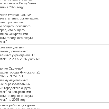
аттестации в Республике
тия) в 2025 году
лении муниципальных
зовательных организация,
щих программы
о общего, основного
среднего общего
ия за конкретными
ями городского округа
утск"
ктовании детьми
льных дошкольных
тельных учреждений ГО
утск" на 2025-2026 учебный
ление Окружной
ации города Якутска от 21
025 г. №29п "О
нии муниципальных
ых образовательных
ий городского округа
утск" за конкретными
ями городского округа
утск" на 2025 год
изации работы дежурных