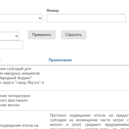
Номер
к
Примечание
нии субсидий для
ии народных инициатив
"Народный бюджет"
о округа "город Якутск" в
нии литературно-
ного фестиваля
ьная весна»
Протокол подведения итогов на предос
субсидии на возмещение части затрат с
малого и (или) среднего предпринимат
подведения итогов на