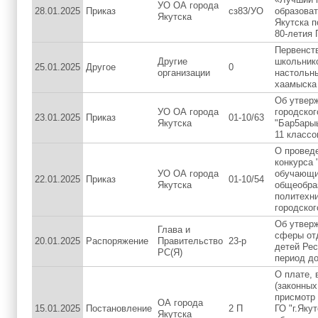
УО ОА города
28.01.2025
Приказ
сз83/УО
образоват
Якутска
Якутска 
80-летия
Первенств
Другие
школьник
25.01.2025
Другое
0
организации
настольн
хаамыска
Об утвер
УО ОА города
городског
23.01.2025
Приказ
01-10/63
Якутска
"Бар5ары
11 классо
О проведе
конкурса 
УО ОА города
обучающи
22.01.2025
Приказ
01-10/54
Якутска
общеобра
политехн
городског
Об утвер
Глава и
сферы от
20.01.2025
Распоряжение
Правительство
23-р
детей Рес
РС(Я)
период до
О плате, 
(законных
присмотр 
ОА города
15.01.2025
Постановление
2 П
ГО "г.Яку
Якутска