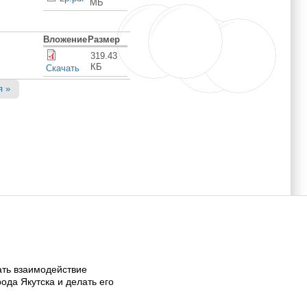
МБ
Вложение
Размер
319.43
КБ
Скачать
я »
ать взаимодействие
да Якутска и делать его