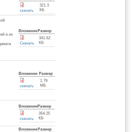
321.3
КБ
скачать
кой
Вложение
Размер
ей и их
341.62
КБ
Скачать
ормата
Вложение
Размер
1.79
МБ
скачать
Вложение
Размер
354.25
КБ
скачать
Вложение
Размер