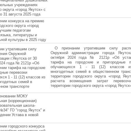
муниципальных дошкольных
тельных учреждениях
о округа «город Якутск» с
о 31 августа 2025 года
ении конкурса на премию
одского округа «город
лучшим педагогам
 языка, литературы и
ной культуры в 2025 году
О признании утратившим силу распо
нии утратившим силу
Окружной администрации города Якутс
ения Окружной
октября 2024 года № 2121р «Об уста
ации г.Якутска от 30
тарифа на городские и пригородные п
024 года № 2121р «Об
обучающихся 1 - 11 (12) классов и
нии тарифа на городские
многодетных семей в общественном транс
дные перевозки
территории городского округа «город Яку
ся 1 - 11 (12) классов из
расчета возмещения затрат перевозч
огодетных семей в
территории городского округа «город Якутск
нном транспорте
еновании МОКУ
ная (коррекционная)
зовательная школа-
№34" ГО "город Якутск" и
дении Устава в новой
нии городского конкурса
госпаблик муниципальной