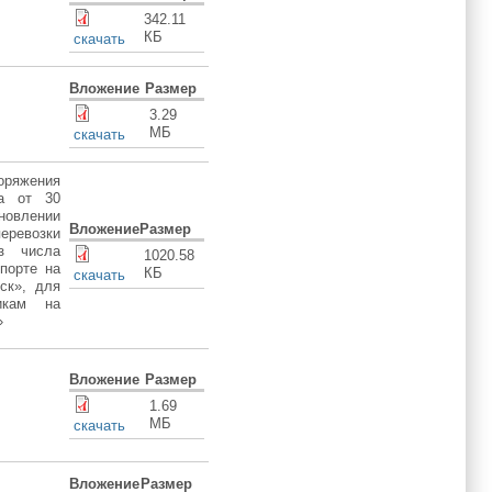
342.11
КБ
скачать
Вложение
Размер
3.29
МБ
скачать
ряжения
ка от 30
новлении
Вложение
Размер
еревозки
з числа
1020.58
порте на
КБ
скачать
тск», для
икам на
»
Вложение
Размер
1.69
МБ
скачать
Вложение
Размер