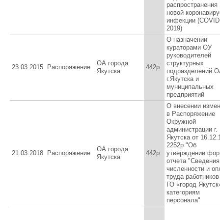
распространения
новой коронавиру
инфекции (COVID
2019)
О назначении
кураторами ОУ
руководителей
ОА города
структурных
23.03.2015
Распоряжение
442р
Якутска
подразделений О
г.Якутска и
муниципальных
предприятий
О внесении изме
в Распоряжение
Окружной
администрации г.
Якутска от 16.12.
2252р "Об
ОА города
21.03.2018
Распоряжение
442р
утверждении фо
Якутска
отчета "Сведения
численности и оп
труда работнико
ГО «город Якутск
категориям
персонала"