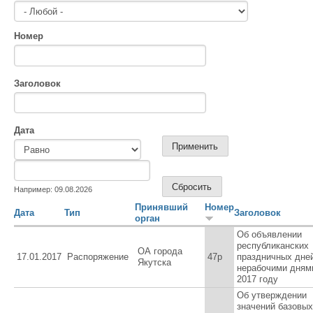
Номер
Заголовок
Дата
Дата
Дата
Например: 09.08.2026
Принявший
Номер
Дата
Тип
Заголовок
орган
Об объявлении
республиканских
ОА города
17.01.2017
Распоряжение
47р
праздничных дне
Якутска
нерабочими дням
2017 году
Об утверждении
значений базовых