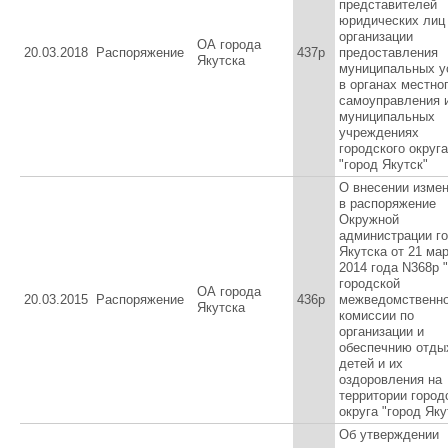
представителей
юридических лиц
организации
ОА города
20.03.2018
Распоряжение
437р
предоставления
Якутска
муниципальных у
в органах местно
самоуправления 
муниципальных
учреждениях
городского округа
"город Якутск"
О внесении изме
в распоряжение
Окружной
администрации г
Якутска от 21 ма
2014 года N368р 
городской
ОА города
20.03.2015
Распоряжение
436р
межведомственн
Якутска
комиссии по
организации и
обеспечнию отды
детей и их
оздоровления на
территории город
округа "город Яку
Об утверждении