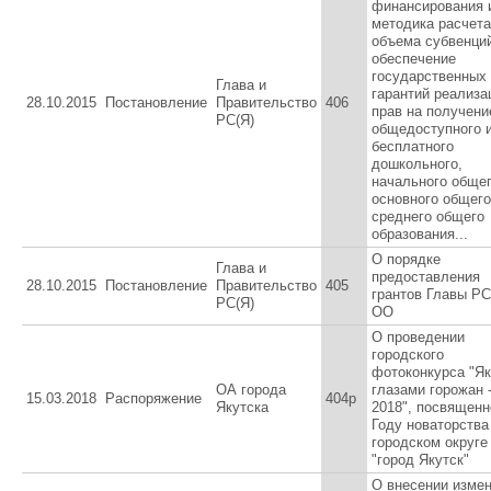
финансирования 
методика расчета
объема субвенци
обеспечение
государственных
Глава и
гарантий реализа
28.10.2015
Постановление
Правительство
406
прав на получени
РС(Я)
общедоступного 
бесплатного
дошкольного,
начального общег
основного общего
среднего общего
образования...
О порядке
Глава и
предоставления
28.10.2015
Постановление
Правительство
405
грантов Главы РС
РС(Я)
ОО
О проведении
городского
фотоконкурса "Як
ОА города
глазами горожан 
15.03.2018
Распоряжение
404р
Якутска
2018", посвященн
Году новаторства
городском округе
"город Якутск"
О внесении изме