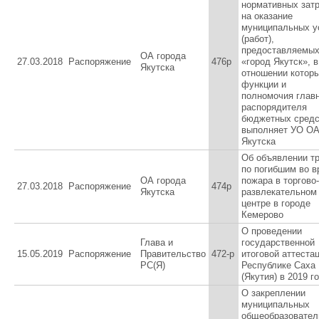
нормативных зат
на оказание
муниципальных у
(работ),
предоставляемы
ОА города
27.03.2018
Распоряжение
476р
«город Якутск», в
Якутска
отношении котор
функции и
полномочия глав
распорядителя
бюджетных средс
выполняет УО ОА 
Якутска
Об объявлении т
по погибшим во в
ОА города
пожара в торгово-
27.03.2018
Распоряжение
474р
Якутска
развлекательном
центре в городе
Кемерово
О проведении
Глава и
государственной
15.05.2019
Распоряжение
Правительство
472-р
итоговой аттеста
РС(Я)
Республике Саха
(Якутия) в 2019 г
О закреплении
муниципальных
общеобразовател