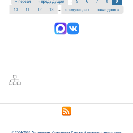
…
« первая
‹ предыдущая
5
6
7
8
9
Страницы
…
10
11
12
13
следующая ›
последняя »
© 2004-2026. Управление образования Окружной администрации города