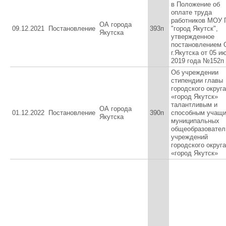
в Положение об
оплате труда
работников МОУ 
ОА города
09.12.2021
Постановление
393п
"город Якутск",
Якутска
утвержденное
постановлением 
г.Якутска от 05 и
2019 года №152п
Об учреждении
стипендии главы
городского округа
«город Якутск»
талантливым и
ОА города
01.12.2022
Постановление
390п
способным учащ
Якутска
муниципальных
общеобразовател
учреждений
городского округа
«город Якутск»