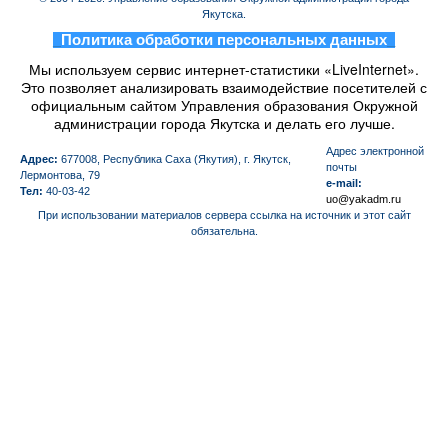
Якутска.
_
Политика обработки персональных данных
_
Мы используем сервис интернет-статистики «LiveInternet».
Это позволяет анализировать взаимодействие посетителей с
официальным сайтом Управления образования Окружной
администрации города Якутска и делать его лучше.
Aдрес электронной
Адрес:
677008, Республика Саха (Якутия), г. Якутск,
почты
Лермонтова, 79
e-mail:
Тел:
40-03-42
uo@yakadm.ru
При использовании материалов сервера ссылка на источник и этот сайт
обязательна.