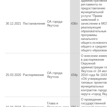
административно
регламента по
предоставлению
муниципальной
услуги "Прием
заявлений о
ОА города
30.12.2021
Постановление
436п
зачислении в МО
Якутска
реализующие
образовательные
программы
начального
общего,основного
общего и среднег
общего образован
О внесении изме
в распоряжение
Окружной
администрации г
Якутска от 24 ию
ОА города
25.03.2020
Распоряжение
434р
2014 года № 1163
Якутска
«Об утверждении
типовых проектов
муниципальных
контрактов город
округа «город Як
О проведении
Глава и
государственной