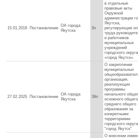
в отдельные
правовые акты
Окружной
администрации г
Якутска,
ОА города
15.01.2018
Постановление
3п
регулирующие оп
Якутска
труда руководит
и работников
муниципальных
учреждений
городского округа
«город Якутск».
О закреплении
муниципальных
общеобразовател
организация,
реализующих
программы
ОА города
начального общег
27.02.2025
Постановление
39п
Якутска
основного общего
среднего общего
образования за
конкретными
территориями
городского округа
"город Якутск"
О внесении изме