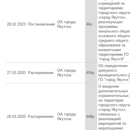
учреждений за
территориями
городского округа
«город Якутск»,
ОА города
реализующих
28.02.2023
Постановление
46п
Якутска
программы
начального общег
основного общего
среднего общего
образования за
конкретными
территориями ГО
"город ЯкутсК"
Об определении
ОА города
дежурного
27.03.2020
Распоряжение
454p
Якутска
муниципального 
ГО "город Якутск"
О введении
дополнительных
ограничительных
на территории
городского округа
«город Якутск»,
ОА города
связанных с
26.03.2020
Распоряжение
448р
Якутска
реализацией
мероприятий по
недопущению