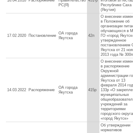
16.04.2018
Распоряжение
Правительство
431-р
итоговой аттеста
РС(Я)
Республике Саха
(Якутия)
О внесении изме
в Положение об
организации пита
обучающихся в 
ОА города
17.02.2020
Постановление
42п
ГО «город Якутск
Якутска
утвержденное
постановлением О
Якутска от 21 но
2013 года № 300п
О внесении изме
в распоряжение
Окружной
администрации г
Якутска от 13
февраля 2014 го
ОА города
14.03.2022
Распоряжение
415р
133р «О закрепле
Якутска
муниципальных
общеобразовател
учреждений за
территориями
городского округа
«город Якутск»
Об утверждении
нормативов