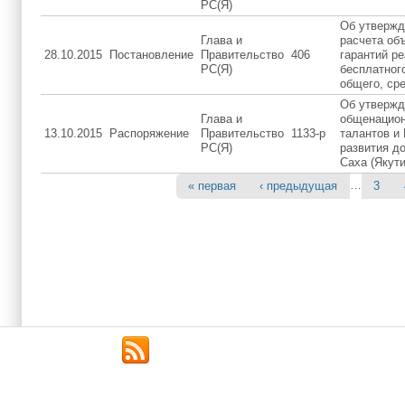
РС(Я)
Об утвержд
Глава и
расчета об
28.10.2015
Постановление
Правительство
406
гарантий р
РС(Я)
бесплатног
общего, сре
Об утвержд
Глава и
общенацион
13.10.2015
Распоряжение
Правительство
1133-p
талантов и
РС(Я)
развития д
Саха (Якут
…
« первая
‹ предыдущая
3
Страницы