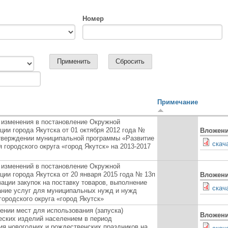
Номер
Примечание
 изменения в постановление Окружной
ции города Якутска от 01 октября 2012 года №
Вложен
тверждении муниципальной программы «Развитие
скач
 городского округа «город Якутск» на 2013-2017
 изменений в постановление Окружной
ции города Якутска от 20 января 2015 года № 13п
Вложен
зации закупок на поставку товаров, выполнение
скач
зание услуг для муниципальных нужд и нужд
городского округа «город Якутск»
ении мест для использования (запуска)
Вложен
еских изделий населением в период
ия новогодних и рождественских праздников на