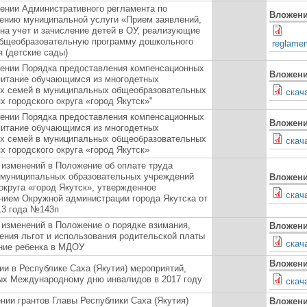
ении Административного регламента по
Вложен
ению муниципальной услуги «Прием заявлений,
 на учет и зачисление детей в ОУ, реализующие
бщеобразовательную программу дошкольного
reglamen
я (детские сады)
ении Порядка предоставления компенсационных
Вложен
питание обучающимся из многодетных
 семей в муниципальных общеобразовательных
скач
х городского округа «город Якутск»"
ении Порядка предоставления компенсационных
Вложен
питание обучающимся из многодетных
 семей в муниципальных общеобразовательных
скач
х городского округа «город Якутск»
 изменений в Положение об оплате труда
 муниципальных образовательных учреждений
Вложен
округа «город Якутск», утвержденное
скач
нием Окружной администрации города Якутска от
13 года №143п
 изменений в Положение о порядке взимания,
Вложен
ения льгот и использования родительской платы
скач
ние ребенка в МДОУ
Вложен
ии в Республике Саха (Якутия) мероприятий,
х Международному дню инвалидов в 2017 году
скач
нии грантов Главы Республики Саха (Якутия)
Вложен