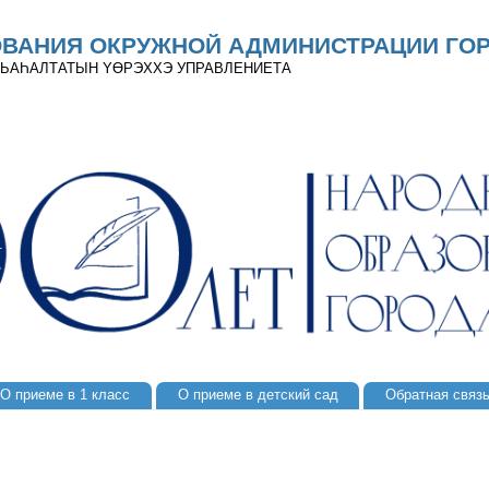
ОВАНИЯ ОКРУЖНОЙ АДМИНИСТРАЦИИ ГОР
 ДЬАҺАЛТАТЫН YӨРЭХХЭ УПРАВЛЕНИЕТА
О приеме в 1 класс
О приеме в детский сад
Обратная связ