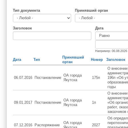
Тип документа
Принявший орган
Заголовок
Дата
Дата
Дата
Например: 06.08.2026
Принявший
Дата
Тип
Номер
Заголовок
орган
О внесении
администра
ОА города
06.07.2016
Постановление
175п
196п «Об у
Якутска
образования
годы
О внесении
администра
ОА города
09.01.2017
Постановление
1п
«Об органи
Якутска
работ, ока
заказчиков 
Об определ
ОА города
пиротехнич
07.12.2016
Распоряжение
2027
Якутска
празднован