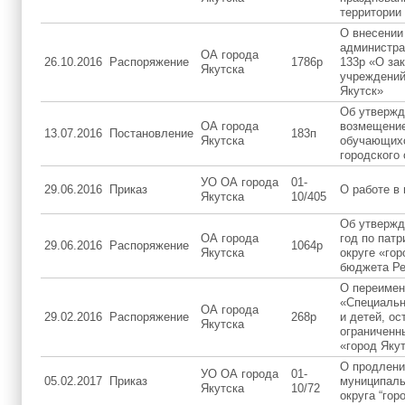
территории 
О внесении
администра
ОА города
26.10.2016
Распоряжение
1786р
133р «О за
Якутска
учреждений
Якутск»
Об утвержд
ОА города
возмещение
13.07.2016
Постановление
183п
Якутска
обучающихс
городского 
УО ОА города
01-
29.06.2016
Приказ
О работе в
Якутска
10/405
Об утвержд
ОА города
год по пат
29.06.2016
Распоряжение
1064р
Якутска
округе «гор
бюджета Ре
О переимен
«Специальн
ОА города
29.02.2016
Распоряжение
268р
и детей, ос
Якутска
ограниченн
«город Якут
О продлени
УО ОА города
01-
05.02.2017
Приказ
муниципаль
Якутска
10/72
округа “гор