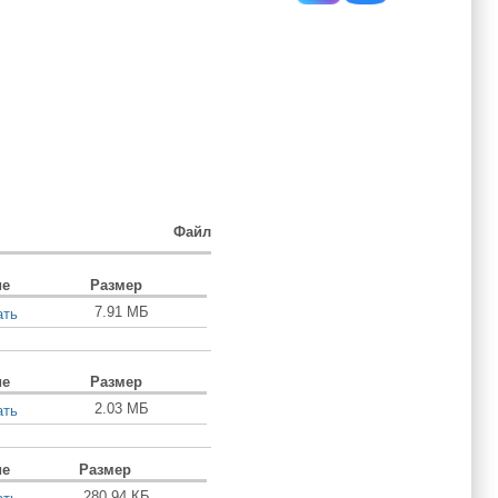
Файл
ие
Размер
7.91 МБ
ать
ие
Размер
2.03 МБ
ать
ие
Размер
280.94 КБ