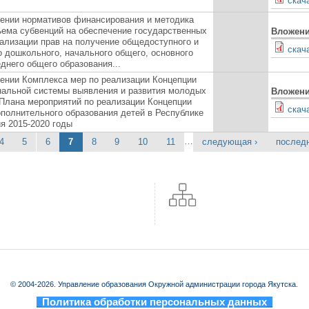
скач
ении нормативов финансирования и методика
ъема субвенций на обеспечение государственных
Вложен
еализации прав на получение общедоступного и
скач
о дошкольного, начального общего, основного
днего общего образования...
ении Комплекса мер по реализации Концепции
альной системы выявления и развития молодых
Вложен
 Плана мероприятий по реализации Концепции
cкач
ополнительного образования детей в Республике
ия 2015-2020 годы
…
4
5
6
7
8
9
10
11
следующая ›
послед
© 2004-2026. Управление образования Окружной администрации города Якутска.
_
Политика обработки персональных данных
_