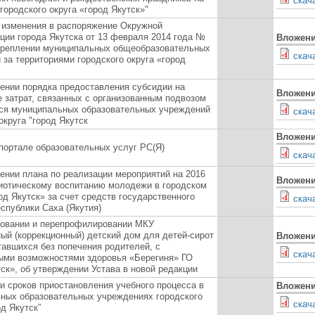
скач
городского округа «город Якутск»"
 изменения в распоряжение Окружной
ции города Якутска от 13 февраля 2014 года №
Вложен
креплении муниципальных общеобразовательных
скач
 за территориями городского округа «город
ении порядка предоставления субсидии на
Вложен
 затрат, связанных с организованным подвозом
я муниципальных образовательных учреждений
скач
округа "город Якутск
Вложен
 портале образовательных услуг РС(Я)
скач
ении плана по реализации мероприятий на 2016
Вложен
риотическому воспитанию молодежи в городском
од Якутск» за счет средств государственного
скач
спублики Саха (Якутия)
овании и перепрофилировании МКУ
ый (коррекционный) детский дом для детей-сирот
Вложен
тавшихся без попечения родителей, с
скач
ыми возможностями здоровья «Берегиня» ГО
ск», об утверждении Устава в новой редакции
и сроков приостановления учебного процесса в
Вложен
ных образовательных учреждениях городского
скач
од Якутск”