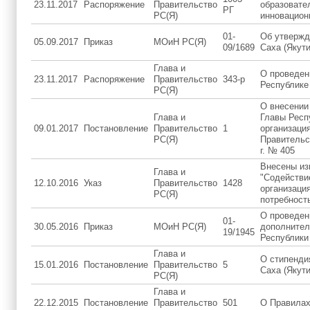
23.11.2017
Распоряжение
Правительство
образовате
РГ
РС(Я)
инновацион
01-
Об утвержд
05.09.2017
Приказ
МОиН РС(Я)
09/1689
Саха (Якут
Глава и
О проведен
23.11.2017
Распоряжение
Правительство
343-р
Республике 
РС(Я)
О внесении
Глава и
Главы Респ
09.01.2017
Постановление
Правительство
1
организаци
РС(Я)
Правительст
г. № 405
Внесены из
Глава и
"Содействи
12.10.2016
Указ
Правительство
1428
организация
РС(Я)
потребность
О проведен
01-
30.05.2016
Приказ
МОиН РС(Я)
дополнител
19/1945
Республики 
Глава и
О стипенди
15.01.2016
Постановление
Правительство
5
Саха (Якути
РС(Я)
Глава и
22.12.2015
Постановление
Правительство
501
О Правилах