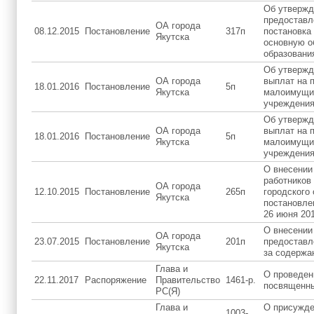
Об утвержд
предоставл
ОА города
08.12.2015
Постановление
317п
постановка
Якутска
основную о
образовани
Об утвержд
ОА города
выплат на 
18.01.2016
Постановление
5п
Якутска
малоимущих
учреждения
Об утвержд
ОА города
выплат на 
18.01.2016
Постановление
5п
Якутска
малоимущих
учреждения
О внесении
работников
ОА города
12.10.2015
Постановление
265п
городского 
Якутска
постановле
26 июня 20
О внесении
ОА города
23.07.2015
Постановление
201п
предоставл
Якутска
за содержа
Глава и
О проведен
22.11.2017
Распоряжение
Правительство
1461-р.
посвященны
РС(Я)
Глава и
О присужде
1003-