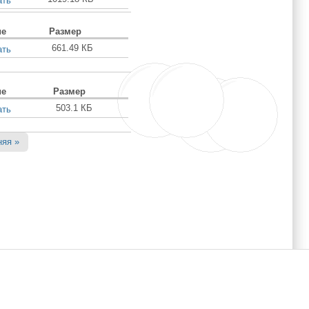
ать
ие
Размер
661.49 КБ
ать
ие
Размер
503.1 КБ
ать
няя »