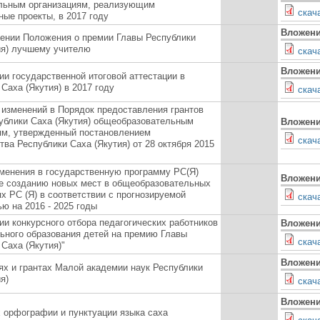
льным организациям, реализующим
скач
ные проекты, в 2017 году
Вложен
ении Положения о премии Главы Республики
ия) лучшему учителю
скач
Вложен
ии государственной итоговой аттестации в
Саха (Якутия) в 2017 году
скач
 изменений в Порядок предоставления грантов
ублики Саха (Якутия) общеобразовательным
Вложен
ям, утвержденный постановлением
скач
ва Республики Саха (Якутия) от 28 октября 2015
менения в государственную программу РС(Я)
Вложен
е созданию новых мест в общеобразовательных
х РС (Я) в соответствии с прогнозируемой
скач
ю на 2016 - 2025 годы
ии конкурсного отбора педагогических работников
Вложен
ьного образования детей на премию Главы
скач
Саха (Якутия)"
Вложен
ях и грантах Малой академии наук Республики
я)
скач
Вложен
 орфографии и пунктуации языка саха