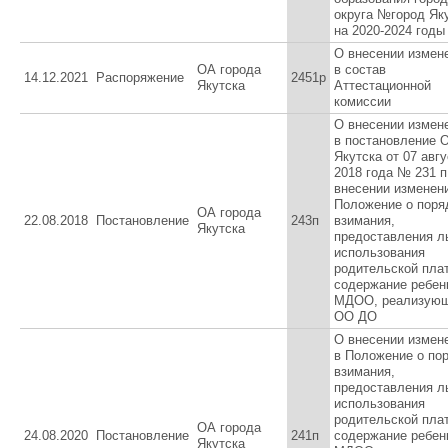
округа №город Як
на 2020-2024 годы
О внесении измен
ОА города
в состав
14.12.2021
Распоряжение
2451р
Якутска
Аттестационной
комиссии
О внесении измен
в постановление О
Якутска от 07 авгу
2018 года № 231 п
внесении изменен
Положение о поря
ОА города
22.08.2018
Постановление
243п
взимания,
Якутска
предоставления ль
использования
родительской пла
содержание ребен
МДОО, реализую
ОО ДО
О внесении измен
в Положение о по
взимания,
предоставления ль
использования
родительской пла
ОА города
24.08.2020
Постановление
241п
содержание ребен
Якутска