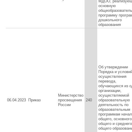
МДОО, реализую
основную
общеобразовател
программу програ
дошкольного
образования
Об утверждении
Порядка и услови
осуществления
перевода,
обучающихся из о
организации,
Министерство
осуществляемой
06.04.2023
Приказ
просвещения
240
образовательную
России
деятельность по
образовательным
программам начал
общего, основного
общего и среднего
общего образовани