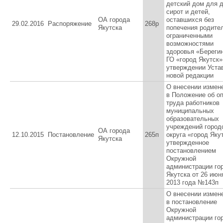
детский дом для д
сирот и детей,
ОА города
оставшихся без
29.02.2016
Распоряжение
268р
Якутска
попечения родител
ограниченными
возможностями
здоровья «Береги
ГО «город Якутск»
утверждении Уста
новой редакции
О внесении измен
в Положение об о
труда работников
муниципальных
образовательных
учреждений город
ОА города
12.10.2015
Постановление
265п
округа «город Яку
Якутска
утвержденное
постановлением
Окружной
администрации го
Якутска от 26 июн
2013 года №143п
О внесении измен
в постановление
Окружной
администрации го