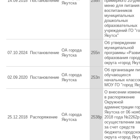
14.09.2018
Постановление
258п
примерного 20-дне
Якутска
меню для питания
воспитанников
муниципальных
дошкольных
образовательных
учреждений ГО "г
Якутск"
Об утверждении
муниципальной
ОА города
07.10.2024
Постановление
255п
программы «Разви
Якутска
образования город
округа «город Яку
Об организации пи
ОА города
обучающихся
02.09.2020
Постановление
253п
Якутска
начальных классо
МОУ ГО "город Як
О внесении измен
в распоряжение
Окружной
администрации го
Якутска от 06 ноя
ОА города
25.12.2018
Распоряжение
2538р
2018 года №2262р
Якутска
осуществлении за
за счет средств
бюджета городско
округа «город Яку