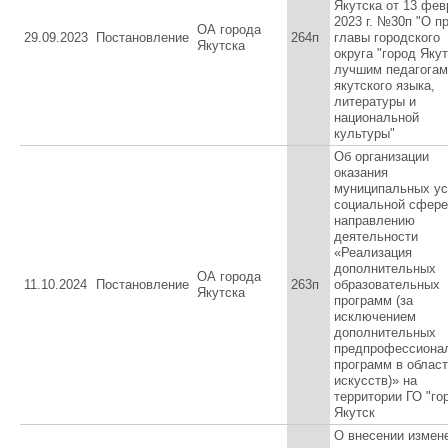
Якутска от 13 фе
2023 г. №30п "О п
ОА города
29.09.2023
Постановление
264п
главы городского
Якутска
округа "город Якут
лучшим педагогам
якутского языка,
литературы и
национальной
культуры"
Об организации
оказания
муниципальных ус
социальной сфере
направлению
деятельности
«Реализация
дополнительных
ОА города
11.10.2024
Постановление
263п
образовательных
Якутска
программ (за
исключением
дополнительных
предпрофессиона
программ в облас
искусств)» на
территории ГО "го
Якутск
О внесении измен