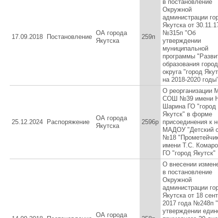
в постановление
Окружной
администрации го
Якутска от 30.11.1
ОА города
№315п "Об
17.09.2018
Постановление
259п
Якутска
утверждении
муниципальной
программы "Разви
образования город
округа "город Якут
на 2018-2020 годы
О реорганизации
СОШ №39 имени Н
Шарина ГО "город
Якутск" в форме
ОА города
25.12.2024
Распоряжение
2596р
присоединения к 
Якутска
МАДОУ "Детский 
№18 "Прометейчик
имени Т.С. Комар
ГО "город Якутск"
О внесении измен
в постановление
Окружной
администрации го
Якутска от 18 сен
2017 года №248п 
утверждении един
ОА города