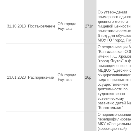
Об утверждении
примерного единог
дневного меню и
ОА города
31.10.2013
Постановление
271п
пищевой ценности
Якутска
приготавливаемых
блюд для обучаю
МОУ ГО "город Як
О реорганизации
"Кангаласская С
имени П.С. Хромо
"город Якутск" в 
присоединения к 
МБДОУ "Детский 
ОА города
общеразвивающег
13.01.2023
Распоряжение
26р
Якутска
вида с приоритет
осуществлением
деятельности по
художественно-
эстетическому
развитию детей №
"Колокольчик"
О переименовании
перепрофилирова
МКУ «Специальны
(коррекционный)