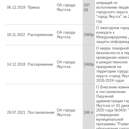
операций по
ОА города
247
06.12.2019
Приказ
исполнению бюдж
Якутска
(б)
городского округа
"город Якутск" за 
год
О ежегодном горо
ОА города
конкурсе к
18.11.2022
Распоряжение
2465р
Якутска
Международному
защиты информац
О мерах пожарной
безопасности в пе
проведения новог
ОА города
и рождественских
14.12.2018
Распоряжение
2460р
Якутска
праздников на
территории городс
округа «город Яку
2018-2019 годах
О Внесении измен
в постановление
Окружной
администрации го
Якутска от 01 дек
ОА города
2020 года №343п 
29.07.2021
Постановление
246 п
Якутска
утверждении
муниципальной
программы "Разви
образования город