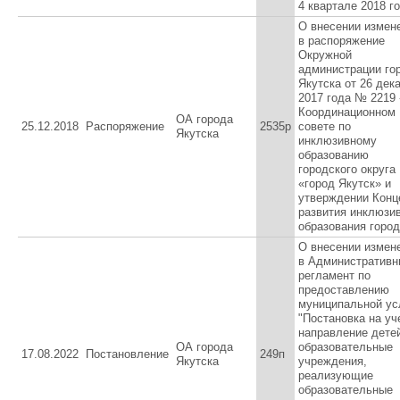
4 квартале 2018 г
О внесении измен
в распоряжение
Окружной
администрации го
Якутска от 26 дек
2017 года № 2219
Координационном
ОА города
25.12.2018
Распоряжение
2535р
совете по
Якутска
инклюзивному
образованию
городского округа
«город Якутск» и
утверждении Конц
развития инклюзи
образования город
О внесении измен
в Административн
регламент по
предоставлению
муниципальной ус
"Постановка на уч
направление дете
ОА города
образовательные
17.08.2022
Постановление
249п
Якутска
учреждения,
реализующие
образовательные