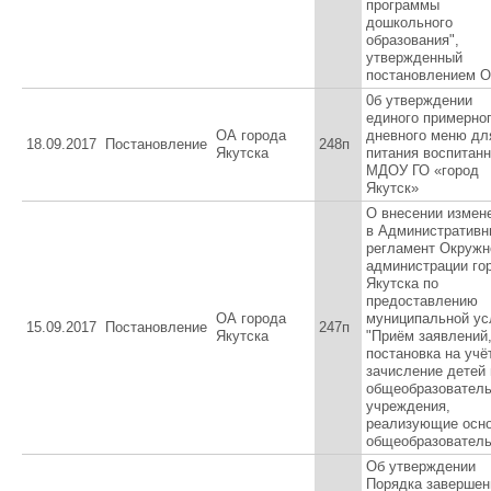
программы
дошкольного
образования",
утвержденный
постановлением О
0б утверждении
единого примерног
ОА города
дневного меню дл
18.09.2017
Постановление
248п
Якутска
питания воспитан
МДОУ ГО «город
Якутск»
О внесении измен
в Административн
регламент Окружн
администрации го
Якутска по
предоставлению
ОА города
муниципальной ус
15.09.2017
Постановление
247п
Якутска
"Приём заявлений
постановка на учё
зачисление детей 
общеобразовател
учреждения,
реализующие осн
общеобразовател
Об утверждении
Порядка завершен